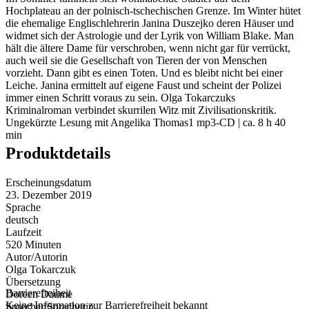
Hochplateau an der polnisch-tschechischen Grenze. Im Winter hütet
die ehemalige Englischlehrerin Janina Duszejko deren Häuser und
widmet sich der Astrologie und der Lyrik von William Blake. Man
hält die ältere Dame für verschroben, wenn nicht gar für verrückt,
auch weil sie die Gesellschaft von Tieren der von Menschen
vorzieht. Dann gibt es einen Toten. Und es bleibt nicht bei einer
Leiche. Janina ermittelt auf eigene Faust und scheint der Polizei
immer einen Schritt voraus zu sein. Olga Tokarczuks
Kriminalroman verbindet skurrilen Witz mit Zivilisationskritik.
Ungekürzte Lesung mit Angelika Thomas1 mp3-CD | ca. 8 h 40
min
Produktdetails
Erscheinungsdatum
23. Dezember 2019
Sprache
deutsch
Laufzeit
520 Minuten
Autor/Autorin
Olga Tokarczuk
Übersetzung
Barrierefreiheit
Doreen Daume
Keine Information zur Barrierefreiheit bekannt
Sprecher/Sprecherin