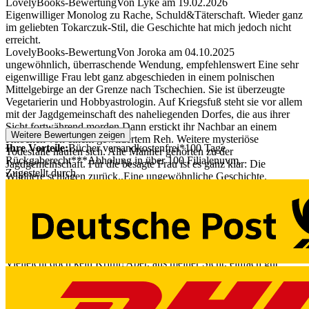
LovelyBooks-Bewertung
Von Lyke
am
19.02.2026
Eigenwilliger Monolog zu Rache, Schuld&Täterschaft. Wieder ganz
im geliebten Tokarczuk-Stil, die Geschichte hat mich jedoch nicht
erreicht.
LovelyBooks-Bewertung
Von Joroka
am
04.10.2025
ungewöhnlich, überraschende Wendung, empfehlenswert Eine sehr
eigenwillige Frau lebt ganz abgeschieden in einem polnischen
Mittelgebirge an der Grenze nach Tschechien. Sie ist überzeugte
Vegetarierin und Hobbyastrologin. Auf Kriegsfuß steht sie vor allem
mit der Jagdgemeinschaft des naheliegenden Dorfes, die aus ihrer
Sicht fortwährend morden.Dann erstickt ihr Nachbar an einem
Weitere Bewertungen zeigen
Knochen von einem gewildertem Reh. Weitere mysteriöse
Ihre Vorteile:
Bücher versandkostenfrei*
100 Tage
Todesfälle häufen sich. Alle Männer gehörten zu der
Rückgaberecht***
Abholung in über 100 Filialen
uvm.
Jagdgemeinschaft. Für die besagte Frau ist es ganz klar: Die
Zugestellt durch
Wildtiere schlagen zurück..Eine ungewöhnliche Geschichte.
Jonathan Foer hätte sicherlich seine Freude an ihr. Auch mich
brachte sie zum Nachdenken über unseren Umgang mit der Ware
Fleisch.Die astrologischen Rückschlüsse konnte ich hingegen
getrost belächeln. Jedenfalls eine ganz außergewöhnliche Mischung
für einen Krimi? Nun es gibt Mordopfer, doch der Aufbau der
Handlung verläuft nach einem ziemlich ungewöhnlichen Muster.
Vielleicht doch kein Krimi?Aber, aus meiner Sicht, einfach gut
gemacht. Die ungekürzte Lesung wird passenderweise von einer
älteren Frau und zwar Angelika Thomas gelesen und ihre Stimme
passt ganz hervorragend. Die Laufzeit beträgt 8h 40 min.Fazit: