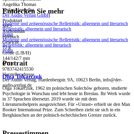
Angelika Thomas
Entdecken Sie mehr
Verlag/Hersteller
Der Audio Verlag GmbH
Produktart
Moderne und zeitgenössische Belletristik: allgemein und literarisch
MP3
Belletristik: allgemein und literarisch
Audioinhalt
Polen
Hörbuch
Moderne und zeitgenössische Belletristik: allgemein und literarisch
Gewicht
Belletristik: allgemein und literarisch
72 g
Polen
Größe (L/B/H)
144/142/7 mm
Portrait
GTIN
9783742415530
Herstelleradresse
Olga Tokarczuk
Der Audio Verlag, Hardenbergstr. 9A, 10623 Berlin, info@der-
audio-verlag.de
Olga Tokarczuk, 1962 im polnischen Sulechów geboren, studierte
Psychologie in Warschau und lebt heute in Breslau. Ihr Werk wurde
in 37 Sprachen übersetzt. 2019 wurde sie mit dem
Literaturnobelpreis ausgezeichnet. Für »Unrast« erhielt sie den Man
Booker International Prize. Zum Schreiben zieht sie sich in ein
Berghäuschen an der polnisch-tschechischen Grenze zurück.
Pressestimmen