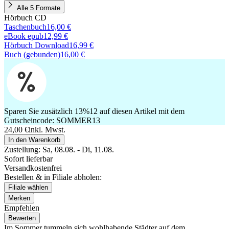
Alle 5 Formate
Hörbuch CD
Taschenbuch
16,00 €
eBook epub
12,99 €
Hörbuch Download
16,99 €
Buch (gebunden)
16,00 €
Sparen Sie zusätzlich 13%
12
auf diesen Artikel mit dem
Gutscheincode:
SOMMER13
24,00 €
inkl. Mwst.
In den Warenkorb
Zustellung:
Sa, 08.08. - Di, 11.08.
Sofort lieferbar
Versandkostenfrei
Bestellen & in Filiale abholen:
Filiale wählen
Merken
Empfehlen
Bewerten
Im Sommer tummeln sich wohlhabende Städter auf dem