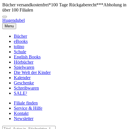
Bücher versandkostenfrei*
100 Tage Rückgaberecht***
Abholung in
über 100 Filialen
Hugendubel
Menu
Bücher
eBooks
tolino
Schule
English Books
Hörbücher
Spielwaren
Die Welt der Kinder
Kalender
Geschenke
Schreibwaren
SALE²
Filiale finden
Service & Hilfe
Kontakt
Newsletter