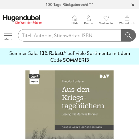
100 Tage Rückgaberecht***
Abholung in über 100 Filialen
Filiale
Konto
Merkzettel
Warenkorb
Hugendubel
Menu
Summer Sale:
13% Rabatt
auf viele Sortimente mit dem
12
mehr
Code
SOMMER13
erfahren