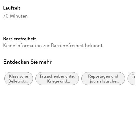
Laufzeit
70 Minuten
Autor/Autorin
Theodor Fontane
Barrierefreiheit
Sprecher/Sprecherin
Keine Information zur Barrierefreiheit bekannt
Matthias Ponnier
Verlag/Hersteller
Entdecken Sie mehr
Der Audio Verlag, DAV
Klassische
Tatsachenberichte:
Reportagen und
Tag
Produktart
Belletristik:
Kriege und
journalistische
CD
allgemein
Schlachten
Berichterstattung
Not
und
oder
Gewicht
literarisch
zusammengestellte
Kolumnen
77 g
Größe (L/B/H)
6/146/157 mm
GTIN
9783742416377