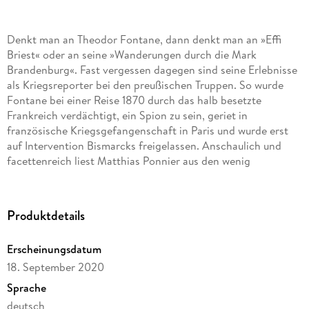
Denkt man an Theodor Fontane, dann denkt man an »Effi
Briest« oder an seine »Wanderungen durch die Mark
Brandenburg«. Fast vergessen dagegen sind seine Erlebnisse
als Kriegsreporter bei den preußischen Truppen. So wurde
Fontane bei einer Reise 1870 durch das halb besetzte
Frankreich verdächtigt, ein Spion zu sein, geriet in
französische Kriegsgefangenschaft in Paris und wurde erst
auf Intervention Bismarcks freigelassen. Anschaulich und
facettenreich liest Matthias Ponnier aus den wenig
bekannten Kriegstagebüchern des berühmten Romanciers.
Lesung mit Matthias Ponnier1 mp3-CD | ca. 1 h 10 min
Produktdetails
Erscheinungsdatum
18. September 2020
Sprache
deutsch