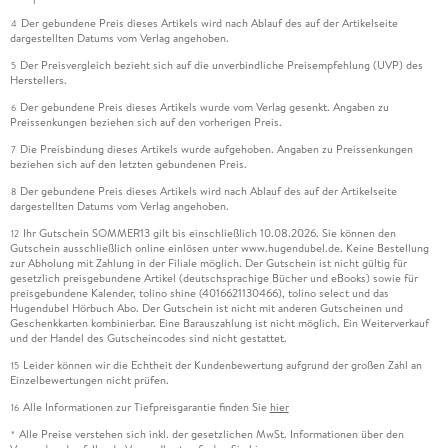
Der gebundene Preis dieses Artikels wird nach Ablauf des auf der Artikelseite
4
dargestellten Datums vom Verlag angehoben.
Der Preisvergleich bezieht sich auf die unverbindliche Preisempfehlung (UVP) des
5
Herstellers.
Der gebundene Preis dieses Artikels wurde vom Verlag gesenkt. Angaben zu
6
Preissenkungen beziehen sich auf den vorherigen Preis.
Die Preisbindung dieses Artikels wurde aufgehoben. Angaben zu Preissenkungen
7
beziehen sich auf den letzten gebundenen Preis.
Der gebundene Preis dieses Artikels wird nach Ablauf des auf der Artikelseite
8
dargestellten Datums vom Verlag angehoben.
Ihr Gutschein SOMMER13 gilt bis einschließlich 10.08.2026. Sie können den
12
Gutschein ausschließlich online einlösen unter www.hugendubel.de. Keine Bestellung
zur Abholung mit Zahlung in der Filiale möglich. Der Gutschein ist nicht gültig für
gesetzlich preisgebundene Artikel (deutschsprachige Bücher und eBooks) sowie für
preisgebundene Kalender, tolino shine (4016621130466), tolino select und das
Hugendubel Hörbuch Abo. Der Gutschein ist nicht mit anderen Gutscheinen und
Geschenkkarten kombinierbar. Eine Barauszahlung ist nicht möglich. Ein Weiterverkauf
und der Handel des Gutscheincodes sind nicht gestattet.
Leider können wir die Echtheit der Kundenbewertung aufgrund der großen Zahl an
15
Einzelbewertungen nicht prüfen.
Alle Informationen zur Tiefpreisgarantie finden Sie
hier
16
Alle Preise verstehen sich inkl. der gesetzlichen MwSt. Informationen über den
*