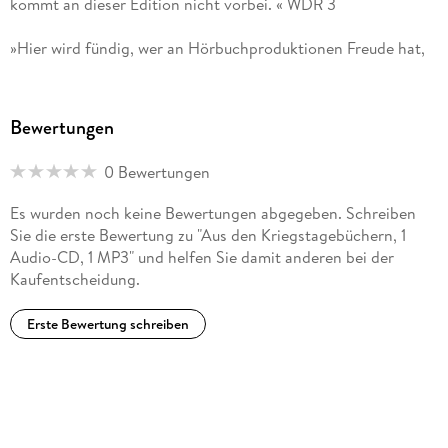
kommt an dieser Edition nicht vorbei. « WDR 3
»Hier wird fündig, wer an Hörbuchproduktionen Freude hat,
die nicht schnell hingeschludert sind, sondern mit einer
Regie-Idee zum Text vom und für den Rundfunk produziert
sind. « NDR KULTUR
Bewertungen
»Mehr Zeit hätte man ja immer gern, aber für diese schönen
0 Bewertungen
Hörbücher [. . .] besonders. « WAZ
Es wurden noch keine Bewertungen abgegeben. Schreiben
»Die Hörbuch-Edition Große Werke. Große Stimmen. umfasst
Sie die erste Bewertung zu "Aus den Kriegstagebüchern, 1
herausragende Lesungen deutschsprachiger Sprecherinnen
Audio-CD, 1 MP3" und helfen Sie damit anderen bei der
und Sprecher, die in den Archiven der Rundfunkanstalten
Kaufentscheidung.
schlummern. « SAARLÄNDISCHER RUNDFUNK
Erste Bewertung schreiben