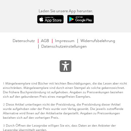
Laden Sie unsere App herunter.
Datenschutz
AGB
Impressum
Widerrufsbelehrung
Datenschutzeinstellungen
Mängelexemplare sind Bücher mit leichten Beschädigungen, die das Lesen aber nicht
1
einschränken. Mängelexemplare sind durch einen Stempel als solche gekennzeichnet.
Die frühere Buchpreisbindung ist aufgehoben. Angaben zu Preissenkungen beziehen
sich auf den gebundenen Preis eines mangelfreien Exemplars.
Diese Artikel unterliegen nicht der Preisbindung, die Preisbindung dieser Artikel
2
wurde aufgehoben oder der Preis wurde vom Verlag gesenkt. Die jeweils zutreffende
Alternative wird Ihnen auf der Artikelseite dargestellt. Angaben zu Preissenkungen
beziehen sich auf den vorherigen Preis.
Durch Öffnen der Leseprobe willigen Sie ein, dass Daten an den Anbieter der
3
Leseprobe übermittelt werden.