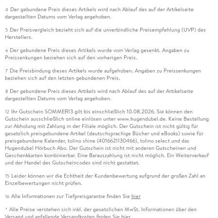
Der gebundene Preis dieses Artikels wird nach Ablauf des auf der Artikelseite
4
dargestellten Datums vom Verlag angehoben.
Der Preisvergleich bezieht sich auf die unverbindliche Preisempfehlung (UVP) des
5
Herstellers.
Der gebundene Preis dieses Artikels wurde vom Verlag gesenkt. Angaben zu
6
Preissenkungen beziehen sich auf den vorherigen Preis.
Die Preisbindung dieses Artikels wurde aufgehoben. Angaben zu Preissenkungen
7
beziehen sich auf den letzten gebundenen Preis.
Der gebundene Preis dieses Artikels wird nach Ablauf des auf der Artikelseite
8
dargestellten Datums vom Verlag angehoben.
Ihr Gutschein SOMMER13 gilt bis einschließlich 10.08.2026. Sie können den
12
Gutschein ausschließlich online einlösen unter www.hugendubel.de. Keine Bestellung
zur Abholung mit Zahlung in der Filiale möglich. Der Gutschein ist nicht gültig für
gesetzlich preisgebundene Artikel (deutschsprachige Bücher und eBooks) sowie für
preisgebundene Kalender, tolino shine (4016621130466), tolino select und das
Hugendubel Hörbuch Abo. Der Gutschein ist nicht mit anderen Gutscheinen und
Geschenkkarten kombinierbar. Eine Barauszahlung ist nicht möglich. Ein Weiterverkauf
und der Handel des Gutscheincodes sind nicht gestattet.
Leider können wir die Echtheit der Kundenbewertung aufgrund der großen Zahl an
15
Einzelbewertungen nicht prüfen.
Alle Informationen zur Tiefpreisgarantie finden Sie
hier
16
Alle Preise verstehen sich inkl. der gesetzlichen MwSt. Informationen über den
*
Versand und anfallende Versandkosten finden Sie
hier