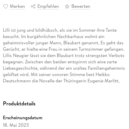
Merken
Empfehlen
Bewerten
Lilli ist jung und bildhübsch, als sie im Sommer ihre Tante
besucht. Im burgähnlichen Nachbarhaus wohnt ein
geheimnisvoller junger Mann, Blaubart genannt. Es geht das
Gerücht, er hielte eine Frau in seinem Turmzimmer gefangen.
Lillis Neugier lässt sie dem Blaubart trotz strengsten Verbots
begegnen. Zwischen den beiden entspinnt sich eine zarte
Liebesgeschichte, während der ein uraltes Familiengeheimnis
gelüftet wird. Mit seiner sonoren Stimme liest Heikko
Deutschmann die Novelle der Thüringerin Eugenie Marlitt,
die im 19. Jahrhundert zur ersten Bestsellerautorin der Welt
aufstieg. Lesung mit Heikko Deutschmann1 mp3-CD | ca. 2 h
49 min Lesung
Produktdetails
Erscheinungsdatum
18. Mai 2023