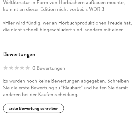
Weltliteratur in Form von Hörbüchern aufbauen möchte,
kommt an dieser Edition nicht vorbei. « WDR 3
»Hier wird fündig, wer an Hörbuchproduktionen Freude hat,
die nicht schnell hingeschludert sind, sondern mit einer
Regie-Idee zum Text vom und für den Rundfunk produziert
sind. « NDR KULTUR
Bewertungen
»Mehr Zeit hätte man ja immer gern, aber für diese schönen
Hörbücher [. . .] besonders. « WAZ
0 Bewertungen
»Die Hörbuch-Edition Große Werke. Große Stimmen. umfasst
Es wurden noch keine Bewertungen abgegeben. Schreiben
herausragende Lesungen deutschsprachiger Sprecherinnen
Sie die erste Bewertung zu "Blaubart" und helfen Sie damit
und Sprecher, die in den Archiven der Rundfunkanstalten
anderen bei der Kaufentscheidung.
schlummern. « SAARLÄNDISCHER RUNDFUNK
Erste Bewertung schreiben