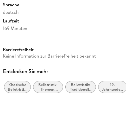
Sprache
deutsch
Laufzeit
169 Minuten
Autor/Autorin
Eugenie Marlitt
Barrierefreiheit
Sprecher/Sprecherin
Keine Information zur Barrierefreiheit bekannt
Heikko Deutschmann
Verlag/Hersteller
Entdecken Sie mehr
Der Audio Verlag GmbH
Klassische
Belletristik:
Belletristik:
19.
Originalsprache
Belletristik:
Themen,
Traditionelle
Jahrhundert
deutsch
allgemein
Stoffe,
Geschichten,
(ca. 1800
und
Motive:
Märchen,
bis ca.
Produktart
literarisch
Liebe und
Mythen,
1899)
Beziehungen
Fabeln und
MP3
Legenden
Audioinhalt
Hörbuch