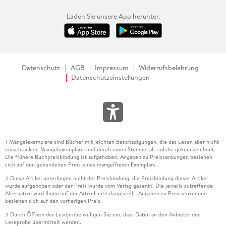
Laden Sie unsere App herunter.
Datenschutz
AGB
Impressum
Widerrufsbelehrung
Datenschutzeinstellungen
Mängelexemplare sind Bücher mit leichten Beschädigungen, die das Lesen aber nicht
1
einschränken. Mängelexemplare sind durch einen Stempel als solche gekennzeichnet.
Die frühere Buchpreisbindung ist aufgehoben. Angaben zu Preissenkungen beziehen
sich auf den gebundenen Preis eines mangelfreien Exemplars.
Diese Artikel unterliegen nicht der Preisbindung, die Preisbindung dieser Artikel
2
wurde aufgehoben oder der Preis wurde vom Verlag gesenkt. Die jeweils zutreffende
Alternative wird Ihnen auf der Artikelseite dargestellt. Angaben zu Preissenkungen
beziehen sich auf den vorherigen Preis.
Durch Öffnen der Leseprobe willigen Sie ein, dass Daten an den Anbieter der
3
Leseprobe übermittelt werden.