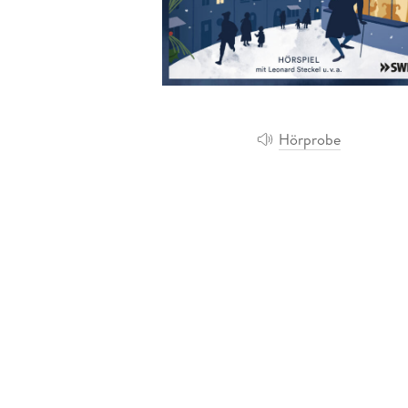
Leseempfehlung
eBook Abonnement
Postkarten
Westerman
Kinder- &
Kugelschr
Hörbuchsprecher
Günstige Spielwaren
Wochenkalender
Kinderbü
Romane
Geräte im
Puzzles &
Schule & 
Buchtrends auf Social Media
eBooks verschenken
Klett Lern
Krimis & T
Buchkalender
Kochen &
Sachbüch
Sprachka
büchermenschen
Duden Sh
Romane
Krimis & T
Top Autor:innen
Hörspiele
Manga
Top Serien
Hörbuchs
Hörprobe
Gebrauchtbuch