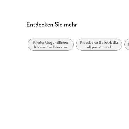
info@der-audio-verlag.de
Entdecken Sie mehr
Kinder/Jugendliche:
Klassische Belletristik:
Klassische Literatur
allgemein und
literarisch