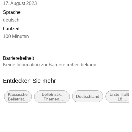
17. August 2023
Sprache
deutsch
Laufzeit
100 Minuten
Autor/Autorin
Jean Paul
Barrierefreiheit
Sprecher/Sprecherin
Keine Information zur Barrierefreiheit bekannt
Markus Hoffmann
Verlag/Hersteller
Entdecken Sie mehr
Der Audio Verlag, DAV
Klassische
Belletristik:
Erste Hälfte
Produktart
Deutschland
Belletristik:
Themen,
18.
CD
allgemein
Stoffe, Motive:
Jahrhundert
und
Heranwachsen
(ca. 1700
Gewicht
literarisch
bis ca.
1750)
76 g
Größe (L/B/H)