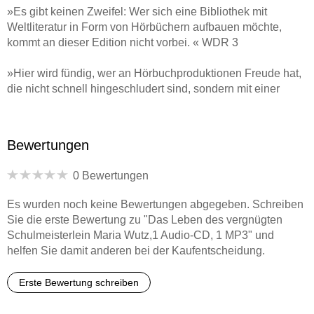
»Es gibt keinen Zweifel: Wer sich eine Bibliothek mit
Weltliteratur in Form von Hörbüchern aufbauen möchte,
kommt an dieser Edition nicht vorbei. « WDR 3
»Hier wird fündig, wer an Hörbuchproduktionen Freude hat,
die nicht schnell hingeschludert sind, sondern mit einer
Regie-Idee zum Text vom und für den Rundfunk produziert
sind. « NDR KULTUR
Bewertungen
»Mehr Zeit hätte man ja immer gern, aber für diese schönen
Hörbücher [. . .] besonders. « WAZ
0 Bewertungen
»Die Hörbuch-Edition Große Werke. Große Stimmen.
Es wurden noch keine Bewertungen abgegeben. Schreiben
umfasst herausragende Lesungen deutschsprachiger
Sie die erste Bewertung zu "Das Leben des vergnügten
Sprecherinnen und Sprecher, die in den Archiven der
Schulmeisterlein Maria Wutz,1 Audio-CD, 1 MP3" und
Rundfunkanstalten schlummern. « SAARLÄNDISCHER
helfen Sie damit anderen bei der Kaufentscheidung.
RUNDFUNK
Erste Bewertung schreiben