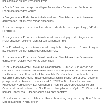
beziehen sich auf den vorherigen Preis.
Durch Öffnen der Leseprobe willigen Sie ein, dass Daten an den Anbieter der
3
Leseprobe übermittelt werden.
Der gebundene Preis dieses Artikels wird nach Ablauf des auf der Artikelseite
4
dargestellten Datums vom Verlag angehoben.
Der Preisvergleich bezieht sich auf die unverbindliche Preisempfehlung (UVP) des
5
Herstellers.
Der gebundene Preis dieses Artikels wurde vom Verlag gesenkt. Angaben zu
6
Preissenkungen beziehen sich auf den vorherigen Preis.
Die Preisbindung dieses Artikels wurde aufgehoben. Angaben zu Preissenkungen
7
beziehen sich auf den letzten gebundenen Preis.
Der gebundene Preis dieses Artikels wird nach Ablauf des auf der Artikelseite
8
dargestellten Datums vom Verlag angehoben.
Ihr Gutschein SOMMER13 gilt bis einschließlich 10.08.2026. Sie können den
12
Gutschein ausschließlich online einlösen unter www.hugendubel.de. Keine Bestellung
zur Abholung mit Zahlung in der Filiale möglich. Der Gutschein ist nicht gültig für
gesetzlich preisgebundene Artikel (deutschsprachige Bücher und eBooks) sowie für
preisgebundene Kalender, tolino shine (4016621130466), tolino select und das
Hugendubel Hörbuch Abo. Der Gutschein ist nicht mit anderen Gutscheinen und
Geschenkkarten kombinierbar. Eine Barauszahlung ist nicht möglich. Ein Weiterverkauf
und der Handel des Gutscheincodes sind nicht gestattet.
Leider können wir die Echtheit der Kundenbewertung aufgrund der großen Zahl an
15
Einzelbewertungen nicht prüfen.