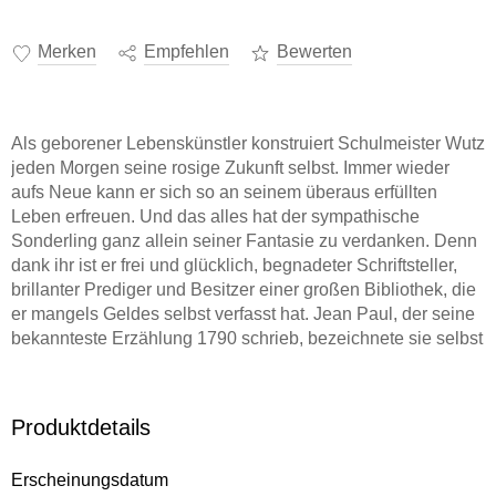
Merken
Empfehlen
Bewerten
Als geborener Lebenskünstler konstruiert Schulmeister Wutz
jeden Morgen seine rosige Zukunft selbst. Immer wieder
aufs Neue kann er sich so an seinem überaus erfüllten
Leben erfreuen. Und das alles hat der sympathische
Sonderling ganz allein seiner Fantasie zu verdanken. Denn
dank ihr ist er frei und glücklich, begnadeter Schriftsteller,
brillanter Prediger und Besitzer einer großen Bibliothek, die
er mangels Geldes selbst verfasst hat. Jean Paul, der seine
bekannteste Erzählung 1790 schrieb, bezeichnete sie selbst
als »eine Art Idylle«. Markus Hoffmann liest und interpretiert
diese höchst vergnüglich. Ungekürzte Lesung mit Markus
Hoffmann1 mp3-CD | ca. 1 h 40 min Lesung
Produktdetails
Erscheinungsdatum