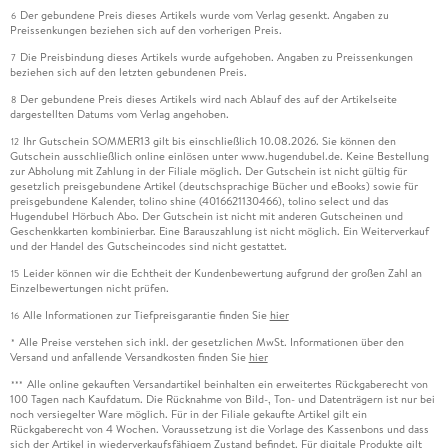
Der gebundene Preis dieses Artikels wurde vom Verlag gesenkt. Angaben zu
6
Preissenkungen beziehen sich auf den vorherigen Preis.
Die Preisbindung dieses Artikels wurde aufgehoben. Angaben zu Preissenkungen
7
beziehen sich auf den letzten gebundenen Preis.
Der gebundene Preis dieses Artikels wird nach Ablauf des auf der Artikelseite
8
dargestellten Datums vom Verlag angehoben.
Ihr Gutschein SOMMER13 gilt bis einschließlich 10.08.2026. Sie können den
12
Gutschein ausschließlich online einlösen unter www.hugendubel.de. Keine Bestellung
zur Abholung mit Zahlung in der Filiale möglich. Der Gutschein ist nicht gültig für
gesetzlich preisgebundene Artikel (deutschsprachige Bücher und eBooks) sowie für
preisgebundene Kalender, tolino shine (4016621130466), tolino select und das
Hugendubel Hörbuch Abo. Der Gutschein ist nicht mit anderen Gutscheinen und
Geschenkkarten kombinierbar. Eine Barauszahlung ist nicht möglich. Ein Weiterverkauf
und der Handel des Gutscheincodes sind nicht gestattet.
Leider können wir die Echtheit der Kundenbewertung aufgrund der großen Zahl an
15
Einzelbewertungen nicht prüfen.
Alle Informationen zur Tiefpreisgarantie finden Sie
hier
16
Alle Preise verstehen sich inkl. der gesetzlichen MwSt. Informationen über den
*
Versand und anfallende Versandkosten finden Sie
hier
Alle online gekauften Versandartikel beinhalten ein erweitertes Rückgaberecht von
***
100 Tagen nach Kaufdatum. Die Rücknahme von Bild-, Ton- und Datenträgern ist nur bei
noch versiegelter Ware möglich. Für in der Filiale gekaufte Artikel gilt ein
Rückgaberecht von 4 Wochen. Voraussetzung ist die Vorlage des Kassenbons und dass
sich der Artikel in wiederverkaufsfähigem Zustand befindet. Für digitale Produkte gilt