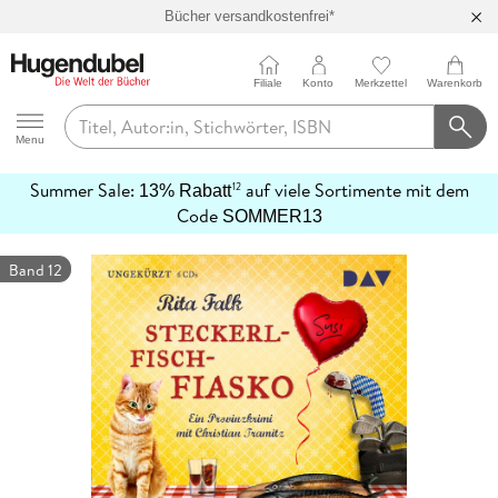
Bücher versandkostenfrei*
100 Tage Rückgaberecht***
Abholung in über 100 Filialen
Filiale
Konto
Merkzettel
Warenkorb
Hugendubel
Menu
Summer Sale:
auf viele Sortimente mit dem
12
13% Rabatt
mehr
Code
SOMMER13
erfahren
Band 12