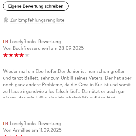
Eigene Bewertung schreiben
Zur Empfehlungsrangliste
LovelyBooks-Bewertung
Von Buchfresserchen1
am
28.09.2025
Wieder mal ein Eberhofer.Der Junior ist nun schon größer
und tanzt Ballett, sehr zum Unbill seines Vaters. Der hat aber
noch ganz andere Probleme, da die Oma in Kur ist und somit
zu Hause irgendwie alles falsch läuft. Da nützt es auch gar
nichts, das mit Julika eine Haushaltshilfe auf den Hof
kommt.Ganz nebenbei wird noch im Duschraum des
Golfclubs eine Leiche gefunden und der Eberhofer hat neben
seinem ganzen privaten Dilemma noch wieder viel zu
LovelyBooks-Bewertung
ermitteln.Und um dem Ganzen die Krone aufzusetzen
Von Armillee
am
11.09.2025
kandidiert die Susi auch noch als Bürgermeisterin.Da soll