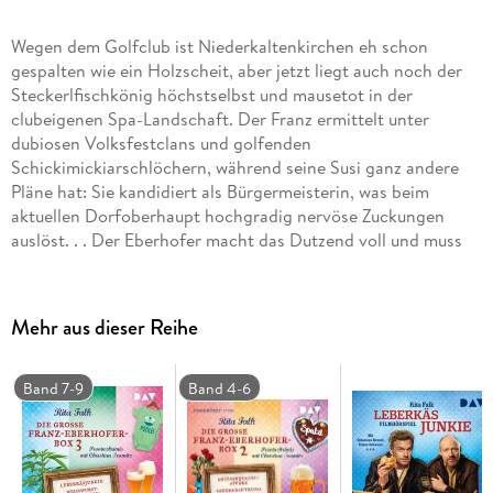
Wegen dem Golfclub ist Niederkaltenkirchen eh schon
gespalten wie ein Holzscheit, aber jetzt liegt auch noch der
Steckerlfischkönig höchstselbst und mausetot in der
clubeigenen Spa-Landschaft. Der Franz ermittelt unter
dubiosen Volksfestclans und golfenden
Schickimickiarschlöchern, während seine Susi ganz andere
Pläne hat: Sie kandidiert als Bürgermeisterin, was beim
aktuellen Dorfoberhaupt hochgradig nervöse Zuckungen
auslöst. . . Der Eberhofer macht das Dutzend voll und muss
wieder alles geben - und der Christian Tramitz natürlich auch!
Ungekürzte Lesung mit Christian Tramitz6 CDs | ca. 8 h 11 min
CD Standard Audio Format. Lesung
Mehr aus dieser Reihe
Band 7-9
Band 4-6