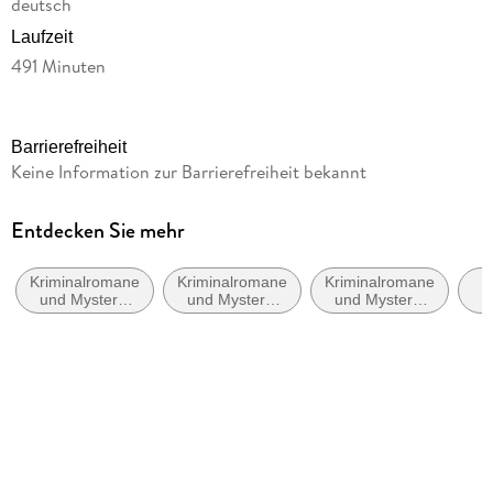
deutsch
Laufzeit
491 Minuten
Reihe
Franz Eberhofer, 12
Barrierefreiheit
Autor/Autorin
Keine Information zur Barrierefreiheit bekannt
Rita Falk
Sprecher/Sprecherin
Entdecken Sie mehr
Christian Tramitz
Kriminalromane
Kriminalromane
Kriminalromane
Regie
und Mystery:
und Mystery:
und Mystery:
Angela Kübrich
Polizeiarbeit &
Humor
Cosy Mystery
St
Forensik
Re
Produziert von
Angela Kübrich
Verlag/Hersteller
Der Audio Verlag GmbH
Produktart