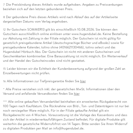
Die Preisbindung dieses Artikels wurde aufgehoben. Angaben zu Preissenkungen
7
beziehen sich auf den letzten gebundenen Preis.
Der gebundene Preis dieses Artikels wird nach Ablauf des auf der Artikelseite
8
dargestellten Datums vom Verlag angehoben.
Ihr Gutschein SOMMER13 gilt bis einschließlich 10.08.2026. Sie können den
12
Gutschein ausschließlich online einlösen unter www.hugendubel.de. Keine Bestellung
zur Abholung mit Zahlung in der Filiale möglich. Der Gutschein ist nicht gültig für
gesetzlich preisgebundene Artikel (deutschsprachige Bücher und eBooks) sowie für
preisgebundene Kalender, tolino shine (4016621130466), tolino select und das
Hugendubel Hörbuch Abo. Der Gutschein ist nicht mit anderen Gutscheinen und
Geschenkkarten kombinierbar. Eine Barauszahlung ist nicht möglich. Ein Weiterverkauf
und der Handel des Gutscheincodes sind nicht gestattet.
Leider können wir die Echtheit der Kundenbewertung aufgrund der großen Zahl an
15
Einzelbewertungen nicht prüfen.
Alle Informationen zur Tiefpreisgarantie finden Sie
hier
16
Alle Preise verstehen sich inkl. der gesetzlichen MwSt. Informationen über den
*
Versand und anfallende Versandkosten finden Sie
hier
Alle online gekauften Versandartikel beinhalten ein erweitertes Rückgaberecht von
***
100 Tagen nach Kaufdatum. Die Rücknahme von Bild-, Ton- und Datenträgern ist nur bei
noch versiegelter Ware möglich. Für in der Filiale gekaufte Artikel gilt ein
Rückgaberecht von 4 Wochen. Voraussetzung ist die Vorlage des Kassenbons und dass
sich der Artikel in wiederverkaufsfähigem Zustand befindet. Für digitale Produkte gilt
weiterhin die gesetzliche Widerrufsfrist von 14 Tagen. Bitte senden Sie Ihren Widerruf
zu digitalen Produkten per Mail an info@hugendubel.de.