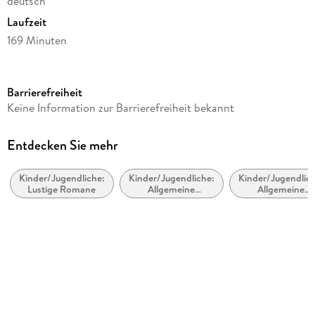
deutsch
Laufzeit
169 Minuten
Altersempfehlung
ab 6 Jahre
Barrierefreiheit
Reihe
Keine Information zur Barrierefreiheit bekannt
Vampirtier, 2
Autor/Autorin
Entdecken Sie mehr
Lotte Schweizer
Kinder/Jugendliche:
Kinder/Jugendliche:
Kinder/Jugendlich
Sprecher/Sprecherin
Lustige Romane
Allgemeine
Allgemeine
Katharina Thalbach
Interessen:
Interessen:
Haustiere und
Vampire, Werwöl
Illustrationen
Haustierhaltung
und Gestaltwandl
Alexandra Helm
Regie
Sabine Stiepani
Produziert von