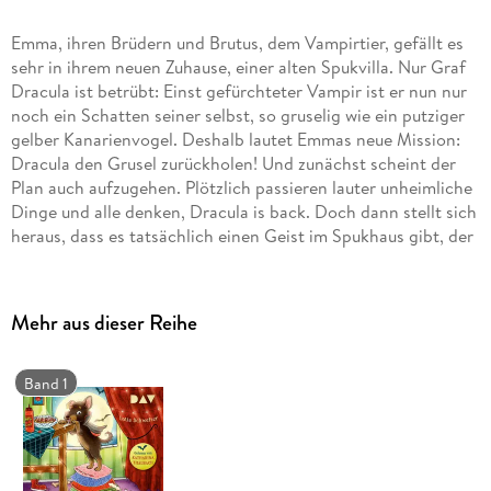
Emma, ihren Brüdern und Brutus, dem Vampirtier, gefällt es
sehr in ihrem neuen Zuhause, einer alten Spukvilla. Nur Graf
Dracula ist betrübt: Einst gefürchteter Vampir ist er nun nur
noch ein Schatten seiner selbst, so gruselig wie ein putziger
gelber Kanarienvogel. Deshalb lautet Emmas neue Mission:
Dracula den Grusel zurückholen! Und zunächst scheint der
Plan auch aufzugehen. Plötzlich passieren lauter unheimliche
Dinge und alle denken, Dracula is back. Doch dann stellt sich
heraus, dass es tatsächlich einen Geist im Spukhaus gibt, der
nicht nur schrröcklich schön Dudelsack spielen kann,
sondern Dracula in Sachen Grusel einiges voraushat. Oje!
Ungekürzte Lesung mit Katharina Thalbach2 CDs | ca. 2 h 49
Mehr aus dieser Reihe
min
Band 1