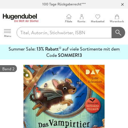
Abholung in über 100 Filialen
Filiale
Konto
Merkzettel
Warenkorb
Hugendubel
Menu
Summer Sale:
13% Rabatt
auf viele Sortimente mit dem
12
mehr
Code
SOMMER13
erfahren
Band 2