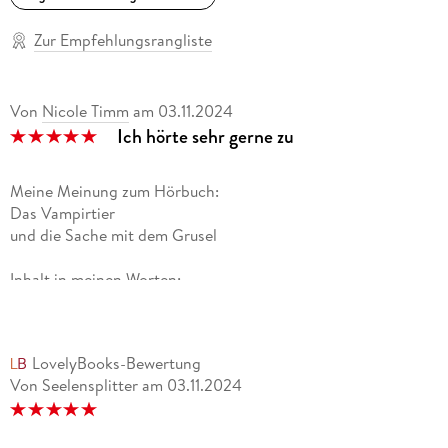
Zur Empfehlungsrangliste
Von
Nicole Timm
am
03.11.2024
Ich hörte sehr gerne zu
Meine Meinung zum Hörbuch:
Das Vampirtier
und die Sache mit dem Grusel
Inhalt in meinen Worten:
Angefangen bei Schnee, hin zu Weihnachten, hin zu dem
kleinen Vampirtierchen das einfach cool ist.
Doch eigentlich ist die Mission Graf Dracula wieder zum
LovelyBooks-Bewertung
Gruselfaktor zu bringen, denn er verlor ein wenig seine
Von Seelensplitter
am
03.11.2024
gefährliche und gruselige Art. Und da wollen ihm alle helfen.
Doch dann bekommen sie eine besondere Begegnung und
diese bedeutet, alle guten Geister sind verlassen worden.