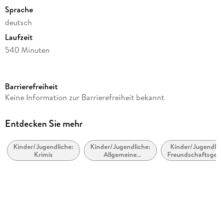
Sprache
deutsch
Laufzeit
540 Minuten
Altersempfehlung
ab 10 Jahre
Barrierefreiheit
Reihe
Keine Information zur Barrierefreiheit bekannt
Baskerville Hall, 3
Autor/Autorin
Entdecken Sie mehr
Ali Standish
Kinder/Jugendliche:
Kinder/Jugendliche:
Kinder/Jugendlic
Übersetzung
Krimis
Allgemeine
Freundschaftsges
Jessika Komina, Sandra Knuffinke
Interessen:
Rätselhaftes und
Sprecher/Sprecherin
Ungeklärtes
Johann von Bülow
Illustrationen
Iacopo Bruno