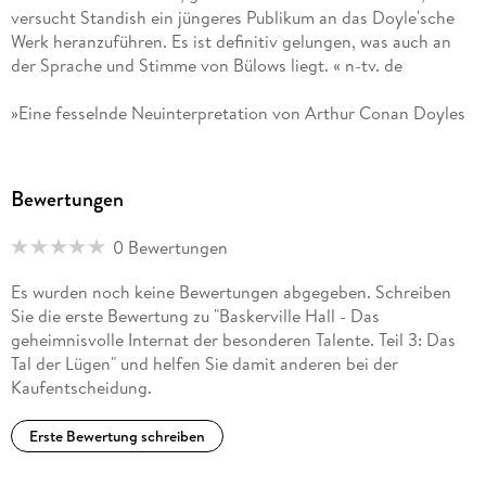
versucht Standish ein jüngeres Publikum an das Doyle'sche
Werk heranzuführen. Es ist definitiv gelungen, was auch an
der Sprache und Stimme von Bülows liegt. « n-tv. de
»Eine fesselnde Neuinterpretation von Arthur Conan Doyles
Jugendjahren, mit Schülern und Lehrern, die der Welt in den
folgenden Jahren ein Begriff sein würden einschließlich Dr.
Watson, James Moriarty und natürlich: Sherlock Holmes. «
Bewertungen
The Conan Doyle Estate
0 Bewertungen
Es wurden noch keine Bewertungen abgegeben. Schreiben
Sie die erste Bewertung zu "Baskerville Hall - Das
geheimnisvolle Internat der besonderen Talente. Teil 3: Das
Tal der Lügen" und helfen Sie damit anderen bei der
Kaufentscheidung.
Erste Bewertung schreiben