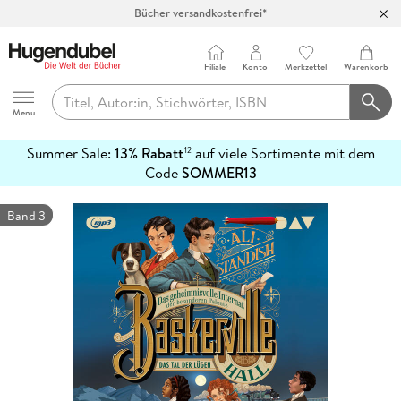
Bücher versandkostenfrei*
100 Tage Rückgaberecht***
Abholung in über 100 Filialen
Filiale
Konto
Merkzettel
Warenkorb
Hugendubel
Menu
Summer Sale:
13% Rabatt
auf viele Sortimente mit dem
12
mehr
Code
SOMMER13
erfahren
Band 3