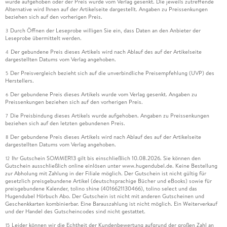
wurde aufgehoben oder der Preis wurde vom Verlag gesenkt. Die jeweils zutreffende
Alternative wird Ihnen auf der Artikelseite dargestellt. Angaben zu Preissenkungen
beziehen sich auf den vorherigen Preis.
Durch Öffnen der Leseprobe willigen Sie ein, dass Daten an den Anbieter der
3
Leseprobe übermittelt werden.
Der gebundene Preis dieses Artikels wird nach Ablauf des auf der Artikelseite
4
dargestellten Datums vom Verlag angehoben.
Der Preisvergleich bezieht sich auf die unverbindliche Preisempfehlung (UVP) des
5
Herstellers.
Der gebundene Preis dieses Artikels wurde vom Verlag gesenkt. Angaben zu
6
Preissenkungen beziehen sich auf den vorherigen Preis.
Die Preisbindung dieses Artikels wurde aufgehoben. Angaben zu Preissenkungen
7
beziehen sich auf den letzten gebundenen Preis.
Der gebundene Preis dieses Artikels wird nach Ablauf des auf der Artikelseite
8
dargestellten Datums vom Verlag angehoben.
Ihr Gutschein SOMMER13 gilt bis einschließlich 10.08.2026. Sie können den
12
Gutschein ausschließlich online einlösen unter www.hugendubel.de. Keine Bestellung
zur Abholung mit Zahlung in der Filiale möglich. Der Gutschein ist nicht gültig für
gesetzlich preisgebundene Artikel (deutschsprachige Bücher und eBooks) sowie für
preisgebundene Kalender, tolino shine (4016621130466), tolino select und das
Hugendubel Hörbuch Abo. Der Gutschein ist nicht mit anderen Gutscheinen und
Geschenkkarten kombinierbar. Eine Barauszahlung ist nicht möglich. Ein Weiterverkauf
und der Handel des Gutscheincodes sind nicht gestattet.
Leider können wir die Echtheit der Kundenbewertung aufgrund der großen Zahl an
15