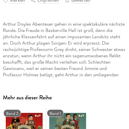
Merken
Empfehlen
Bewerten
Arthur Doyles Abenteuer gehen in eine spektakuläre nächste
Runde. Die Freude in Baskerville Hall ist groß, denn die
jährliche Klassenfahrt auf einen imposanten Landsitz steht
an. Doch Arthur plagen Sorgen: Er wird erpresst. Die
rachsüchtige Professorin Grey droht, seiner Schwester etwas
anzutun, wenn Arthur ihr nicht ein sagenumwobenes Relikt
beschafft, das große Macht verleihen soll. Schlechten
Gewissens, weil er seinen besten Freund Jimmie und
Professor Holmes belügt, geht Arthur in den umliegenden
Dörfern und Wäldern auf Spurensuche. Er kann das Relikt
tatsächlich finden, doch bei der Übergabe steht ihm plötzlich
Jimmies Vater - und Sherlock Holmes' Erzfeind - Moriarty
Mehr aus dieser Reihe
gegenüber. Arthur muss sich zwischen der Loyalität zu
seinem Mentor und der Freundschaft mit Jimmie entscheiden
. . . Ungekürzte Lesung mit Johann von Bülow1 mp3-CD | ca. 9
Band 2
Band 1
h Lesung