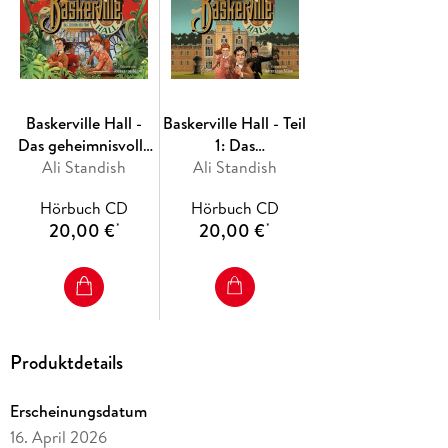
Baskerville Hall -
Baskerville Hall - Teil
Das geheimnisvolle
1: Das
Internat der
Ali Standish
geheimnisvolle
Ali Standish
besonderen Talente.
Internat der
Hörbuch CD
Hörbuch CD
Teil 2: Das Zeichen
besonderen Talente
20,00 €
20,00 €
*
*
der Fünf
Produktdetails
Erscheinungsdatum
16. April 2026