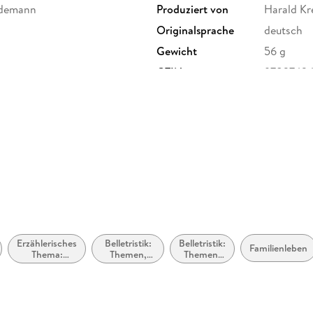
rdemann
Produziert von
Harald Kr
Originalsprache
deutsch
Gewicht
56 g
GTIN
9783742
enbergstr. 9a, 10623 Berlin,
Erzählerisches
Belletristik:
Belletristik:
Familienleben
Thema:
Themen,
Themen,
Identität /
Stoffe,
Stoffe,
Zugehörigkeit
Motive:
Motive:
Liebe und
Vielfalt,
Beziehungen
Gleichheit
und