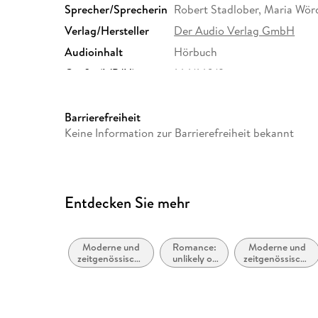
Sprecher/Sprecherin
Robert Stadlober, Maria Wö
Verlag/Hersteller
Der Audio Verlag GmbH
Audioinhalt
Hörbuch
Größe (L/B/H)
144/140/9 mm
Herstelleradresse
Der Audio Verlag GmbH, Hard
info@der-audio-verlag.de
Barrierefreiheit
Keine Information zur Barrierefreiheit bekannt
Entdecken Sie mehr
Moderne und
Romance:
Moderne und
zeitgenössische
unlikely or
zeitgenössische
Belletristik:
unexpected
Liebesromane
allgemein und
lovers
literarisch