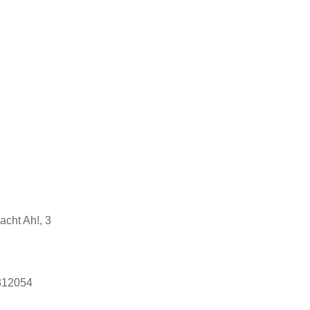
cht Ah!, 3
312054