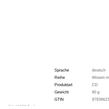
Sprache
deutsch
Reihe
Wissen ma
Produktart
CD
Gewicht
90 g
GTIN
9783862
str. 9A, 10623 Berlin,