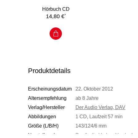
Hörbuch CD
14,80 €
*
Produktdetails
Erscheinungsdatum
22. Oktober 2012
Altersempfehlung
ab 8 Jahre
Verlag/Hersteller
Der Audio Verlag, DAV
Abbildungen
1 CD, Laufzeit 57 min
Größe (L/B/H)
143/124/6 mm
Herstelleradresse
Der Audio Verlag, Hardenberg