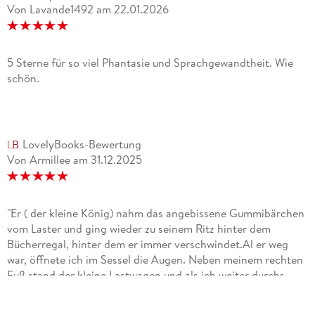
Von Lavande1492
am
22.01.2026
5 Sterne für so viel Phantasie und Sprachgewandtheit. Wie
schön.
LovelyBooks-Bewertung
Von Armillee
am
31.12.2025
"Er ( der kleine König) nahm das angebissene Gummibärchen
vom Laster und ging wieder zu seinem Ritz hinter dem
Bücherregal, hinter dem er immer verschwindet.Al er weg
war, öffnete ich im Sessel die Augen. Neben meinem rechten
Fuß stand der kleine Lastwagen und als ich weiter durchs
Zimmer schaute, sah ich, dass an der Fußbodenleiste direkt
beim alten Ofen, dort, wo wir das Bild hingelegt hatten, ein