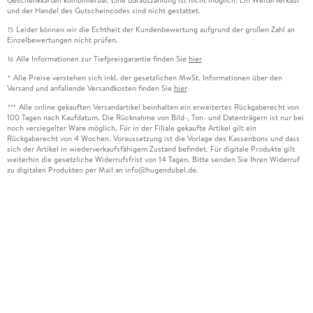
Geschenkkarten kombinierbar. Eine Barauszahlung ist nicht möglich. Ein Weiterverkauf
und der Handel des Gutscheincodes sind nicht gestattet.
Leider können wir die Echtheit der Kundenbewertung aufgrund der großen Zahl an
15
Einzelbewertungen nicht prüfen.
Alle Informationen zur Tiefpreisgarantie finden Sie
hier
16
Alle Preise verstehen sich inkl. der gesetzlichen MwSt. Informationen über den
*
Versand und anfallende Versandkosten finden Sie
hier
Alle online gekauften Versandartikel beinhalten ein erweitertes Rückgaberecht von
***
100 Tagen nach Kaufdatum. Die Rücknahme von Bild-, Ton- und Datenträgern ist nur bei
noch versiegelter Ware möglich. Für in der Filiale gekaufte Artikel gilt ein
Rückgaberecht von 4 Wochen. Voraussetzung ist die Vorlage des Kassenbons und dass
sich der Artikel in wiederverkaufsfähigem Zustand befindet. Für digitale Produkte gilt
weiterhin die gesetzliche Widerrufsfrist von 14 Tagen. Bitte senden Sie Ihren Widerruf
zu digitalen Produkten per Mail an info@hugendubel.de.