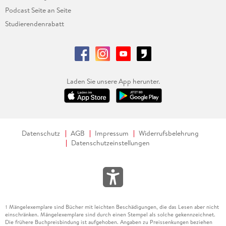
Podcast Seite an Seite
Studierendenrabatt
Laden Sie unsere App herunter.
Datenschutz
AGB
Impressum
Widerrufsbelehrung
Datenschutzeinstellungen
Mängelexemplare sind Bücher mit leichten Beschädigungen, die das Lesen aber nicht
1
einschränken. Mängelexemplare sind durch einen Stempel als solche gekennzeichnet.
Die frühere Buchpreisbindung ist aufgehoben. Angaben zu Preissenkungen beziehen