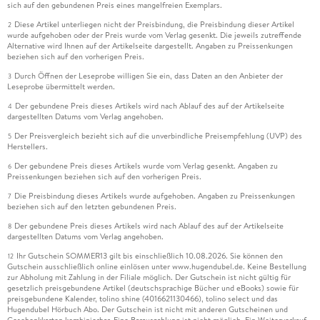
sich auf den gebundenen Preis eines mangelfreien Exemplars.
Diese Artikel unterliegen nicht der Preisbindung, die Preisbindung dieser Artikel
2
wurde aufgehoben oder der Preis wurde vom Verlag gesenkt. Die jeweils zutreffende
Alternative wird Ihnen auf der Artikelseite dargestellt. Angaben zu Preissenkungen
beziehen sich auf den vorherigen Preis.
Durch Öffnen der Leseprobe willigen Sie ein, dass Daten an den Anbieter der
3
Leseprobe übermittelt werden.
Der gebundene Preis dieses Artikels wird nach Ablauf des auf der Artikelseite
4
dargestellten Datums vom Verlag angehoben.
Der Preisvergleich bezieht sich auf die unverbindliche Preisempfehlung (UVP) des
5
Herstellers.
Der gebundene Preis dieses Artikels wurde vom Verlag gesenkt. Angaben zu
6
Preissenkungen beziehen sich auf den vorherigen Preis.
Die Preisbindung dieses Artikels wurde aufgehoben. Angaben zu Preissenkungen
7
beziehen sich auf den letzten gebundenen Preis.
Der gebundene Preis dieses Artikels wird nach Ablauf des auf der Artikelseite
8
dargestellten Datums vom Verlag angehoben.
Ihr Gutschein SOMMER13 gilt bis einschließlich 10.08.2026. Sie können den
12
Gutschein ausschließlich online einlösen unter www.hugendubel.de. Keine Bestellung
zur Abholung mit Zahlung in der Filiale möglich. Der Gutschein ist nicht gültig für
gesetzlich preisgebundene Artikel (deutschsprachige Bücher und eBooks) sowie für
preisgebundene Kalender, tolino shine (4016621130466), tolino select und das
Hugendubel Hörbuch Abo. Der Gutschein ist nicht mit anderen Gutscheinen und