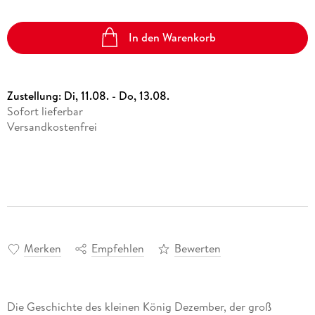
Vergissmeinnicht
Ulrich Thimm
eBook epub
Hörbuch Downloads im Bundle
Science Fiction
16,99 €
Sonstiger Artikel
Kalender
In den Warenkorb
12,95 €
Fremdsprachige Bücher
15,99 €
Memories of Heidelberg
Statt
15,74 €
Heinz Strunk
Taschenbücher
Hörbuch Download
Zustellung:
Di, 11.08. - Do, 13.08.
Filmriss auf Immenhof
15,99 €
Sofort lieferbar
Karsten Dusse
Versandkostenfrei
Buch (gebunden)
24,00 €
Merken
Empfehlen
Bewerten
Die Geschichte des kleinen König Dezember, der groß