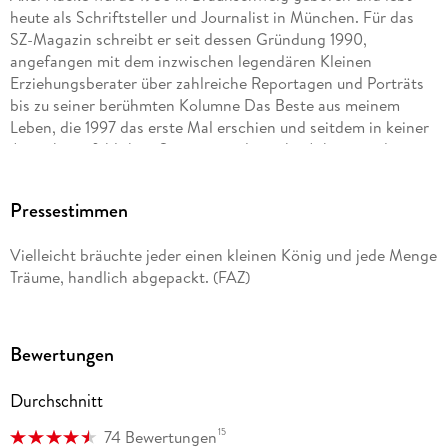
heute als Schriftsteller und Journalist in München. Für das
SZ-Magazin schreibt er seit dessen Gründung 1990,
angefangen mit dem inzwischen legendären Kleinen
Erziehungsberater über zahlreiche Reportagen und Porträts
bis zu seiner berühmten Kolumne Das Beste aus meinem
Leben, die 1997 das erste Mal erschien und seitdem in keiner
Ausgabe gefehlt hat. Seine journalistische Arbeit wurde mit
vielen Preisen ausgezeichnet: Joseph-Roth-Preis ( 1987 ),
Pressestimmen
Egon-Erwin-Kisch-Preis ( 1987 und 1990 ) und Theodor-Wolff-
Preis ( 1990 ). Seine Bücher wurden in zahlreiche Sprachen
Vielleicht bräuchte jeder einen kleinen König und jede Menge
übersetzt.
Träume, handlich abgepackt. (FAZ)
Michael Sowa lebt seit seiner Geburt im Jahre 1945 in Berlin.
Nach Abschluss eines Kunstpädagogikstudiums 1975 freier
Maler und Zeichner. 1995 wurde er mit dem Olaf-
Bewertungen
Gulbransson-Preis ausgezeichnet.
Durchschnitt
15
74 Bewertungen