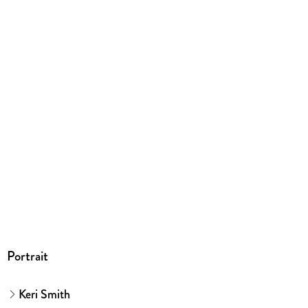
318 g
Größe (L/B/H)
210/138/13 mm
Sonstiges
Englisch Broschur
ISBN
9783888976995
Herstelleradresse
Verlag Antje Kunstmann GmbH, Zweigstraße 10, 80336
München, info@kunstmann.de
Portrait
Keri Smith