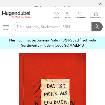
Bücher versandkostenfrei*
100 Tage Rückgaberecht***
Abholung in über 100 Filialen
Filiale
Konto
Merkzettel
Warenkorb
Hugendubel
Menu
Nur noch heute:
Summer Sale -
13% Rabatt
auf viele
12
mehr
Sortimente mit dem Code
SOMMER13
erfahren