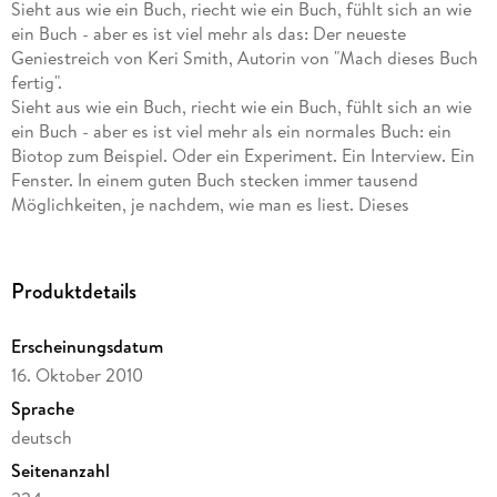
Sieht aus wie ein Buch, riecht wie ein Buch, fühlt sich an wie
ein Buch - aber es ist viel mehr als das: Der neueste
Geniestreich von Keri Smith, Autorin von "Mach dieses Buch
fertig".
Sieht aus wie ein Buch, riecht wie ein Buch, fühlt sich an wie
ein Buch - aber es ist viel mehr als ein normales Buch: ein
Biotop zum Beispiel. Oder ein Experiment. Ein Interview. Ein
Fenster. In einem guten Buch stecken immer tausend
Möglichkeiten, je nachdem, wie man es liest. Dieses
Faszinosum hat Keri Smith in »Das ist mehr als ein Buch« zum
Thema gemacht. Mit einem einzigartig schrägen Blick auf
den Sinn und Zweck eines Buches verwandelt sie dieses in ein
Produktdetails
Produkt der Fantasie: Es wird zu einem tragbaren schwarzen
Loch. Einer Postsendung, einem Spiegel, einem Rätsel. Dieses
Erscheinungsdatum
Buch ist ein Ventil. Ein Freund. Ein Sperrgebiet. Ein
16. Oktober 2010
Traumfänger. Ein Spiel mit dem Zufall. Ein Erste-Hilfe-Set.
Eine Mutprobe. Eine Stimmungs-Änderungs-Maschine. In
Sprache
jedem Fall ist es: Ein Fest! Und am Ende, wenn man mit allen
deutsch
Vorschlägen und Handlungsanweisungen durch ist: Ein tolles
Seitenanzahl
Kunstwerk, ein Original.