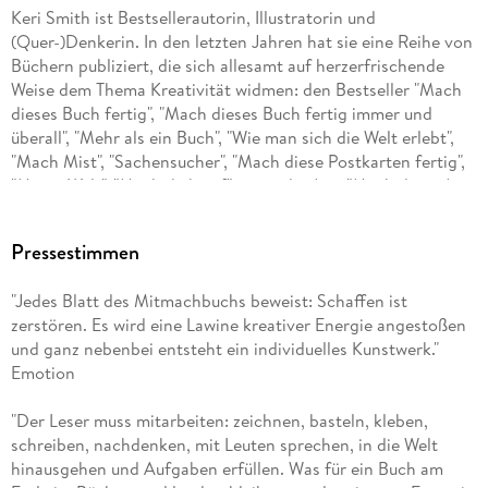
Keri Smith ist Bestsellerautorin, Illustratorin und
(Quer-)Denkerin. In den letzten Jahren hat sie eine Reihe von
Büchern publiziert, die sich allesamt auf herzerfrischende
Weise dem Thema Kreativität widmen: den Bestseller "Mach
dieses Buch fertig", "Mach dieses Buch fertig immer und
überall", "Mehr als ein Buch", "Wie man sich die Welt erlebt",
"Mach Mist", "Sachensucher", "Mach diese Postkarten fertig",
"Meine Welt", "Mach dich auf" sowie die App "Mach diese App
fertig". Am liebsten verbringt sie ihre Zeit mit ihrem Mann,
dem Experimentalmusiker Jefferson Pitcher, und ihren beiden
Pressestimmen
Kindern. Mehr auf machdiesesbuchfertig. de und auf der
Facebook-Seite von "Mach dieses Buch fertig".
"Jedes Blatt des Mitmachbuchs beweist: Schaffen ist
zerstören. Es wird eine Lawine kreativer Energie angestoßen
und ganz nebenbei entsteht ein individuelles Kunstwerk."
Emotion
"Der Leser muss mitarbeiten: zeichnen, basteln, kleben,
schreiben, nachdenken, mit Leuten sprechen, in die Welt
hinausgehen und Aufgaben erfüllen. Was für ein Buch am