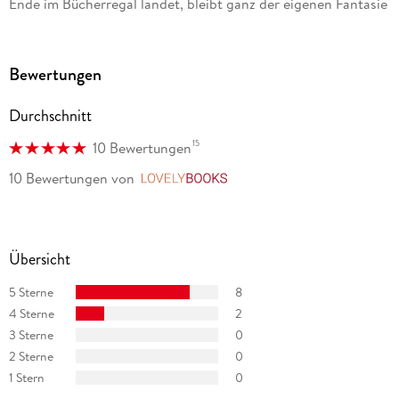
Ende im Bücherregal landet, bleibt ganz der eigenen Fantasie
und Kreativität überlassen ein spannendes Experiment!"
Bayern 2, Favoriten der Woche
Bewertungen
"Eine lustige Idee zur Förderung der Kreativität von
Bücherfreunden, Bücherhassern und allen, die Lust am
Durchschnitt
gestalterischen Basteln haben." ZeitPunkt
15
10 Bewertungen
10 Bewertungen
von
LovelyBooks
Übersicht
5 Sterne
8
4 Sterne
2
3 Sterne
0
2 Sterne
0
1 Stern
0