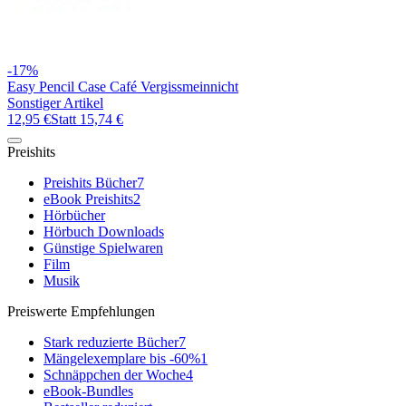
-17%
Easy Pencil Case Café Vergissmeinnicht
Sonstiger Artikel
12,95 €
Statt
15,74 €
Preishits
Preishits Bücher
7
eBook Preishits
2
Hörbücher
Hörbuch Downloads
Günstige Spielwaren
Film
Musik
Preiswerte Empfehlungen
Stark reduzierte Bücher
7
Mängelexemplare bis -60%
1
Schnäppchen der Woche
4
eBook-Bundles