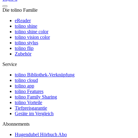
Die tolino Familie
eReader
tolino shine
tolino shine color
tolino vision color
tolino stylus
tolino flip
Zubehör
Service
tolino Bibliothek-Verknüpfung
tolino cloud
tolino app
tolino Features
tolino Family Sharing
tolino Vorteile
Tiefpreisgarantie
Geräte im Vergleich
Abonnements
Hugendubel Hörbuch Abo