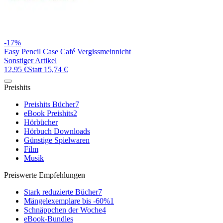
-17%
Easy Pencil Case Café Vergissmeinnicht
Sonstiger Artikel
12,95 €
Statt
15,74 €
Preishits
Preishits Bücher
7
eBook Preishits
2
Hörbücher
Hörbuch Downloads
Günstige Spielwaren
Film
Musik
Preiswerte Empfehlungen
Stark reduzierte Bücher
7
Mängelexemplare bis -60%
1
Schnäppchen der Woche
4
eBook-Bundles