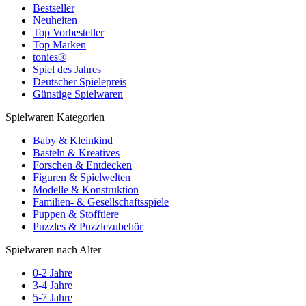
Bestseller
Neuheiten
Top Vorbesteller
Top Marken
tonies®
Spiel des Jahres
Deutscher Spielepreis
Günstige Spielwaren
Spielwaren Kategorien
Baby & Kleinkind
Basteln & Kreatives
Forschen & Entdecken
Figuren & Spielwelten
Modelle & Konstruktion
Familien- & Gesellschaftsspiele
Puppen & Stofftiere
Puzzles & Puzzlezubehör
Spielwaren nach Alter
0-2 Jahre
3-4 Jahre
5-7 Jahre