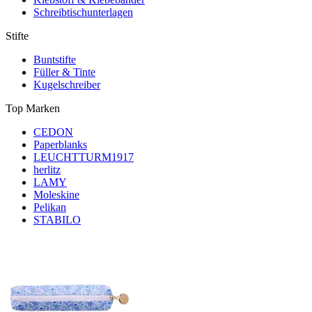
Schreibtischunterlagen
Stifte
Buntstifte
Füller & Tinte
Kugelschreiber
Top Marken
CEDON
Paperblanks
LEUCHTTURM1917
herlitz
LAMY
Moleskine
Pelikan
STABILO