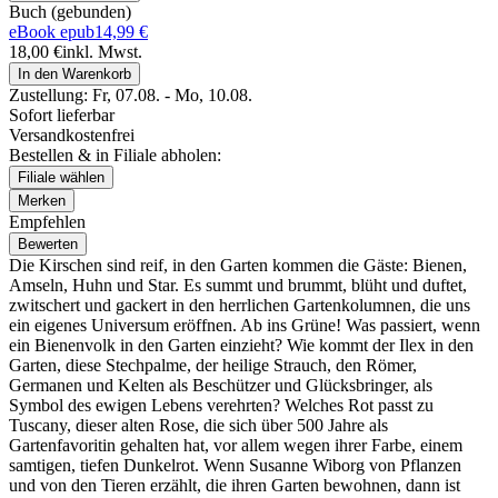
Buch (gebunden)
eBook epub
14,99 €
18,00 €
inkl. Mwst.
In den Warenkorb
Zustellung:
Fr, 07.08. - Mo, 10.08.
Sofort lieferbar
Versandkostenfrei
Bestellen & in Filiale abholen:
Filiale wählen
Merken
Empfehlen
Bewerten
Die Kirschen sind reif, in den Garten kommen die Gäste: Bienen,
Amseln, Huhn und Star. Es summt und brummt, blüht und duftet,
zwitschert und gackert in den herrlichen Gartenkolumnen, die uns
ein eigenes Universum eröffnen. Ab ins Grüne! Was passiert, wenn
ein Bienenvolk in den Garten einzieht? Wie kommt der Ilex in den
Garten, diese Stechpalme, der heilige Strauch, den Römer,
Germanen und Kelten als Beschützer und Glücksbringer, als
Symbol des ewigen Lebens verehrten? Welches Rot passt zu
Tuscany, dieser alten Rose, die sich über 500 Jahre als
Gartenfavoritin gehalten hat, vor allem wegen ihrer Farbe, einem
samtigen, tiefen Dunkelrot. Wenn Susanne Wiborg von Pflanzen
und von den Tieren erzählt, die ihren Garten bewohnen, dann ist