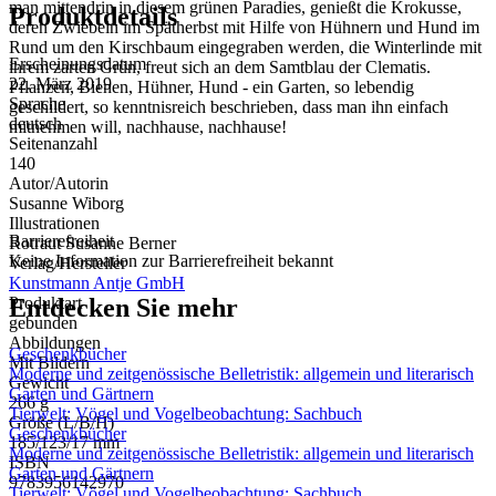
man mittendrin in diesem grünen Paradies, genießt die Krokusse,
Produktdetails
deren Zwiebeln im Spätherbst mit Hilfe von Hühnern und Hund im
Rund um den Kirschbaum eingegraben werden, die Winterlinde mit
Erscheinungsdatum
ihrem zarten Grün, freut sich an dem Samtblau der Clematis.
22. März 2019
Pflanzen, Bienen, Hühner, Hund - ein Garten, so lebendig
Sprache
geschildert, so kenntnisreich beschrieben, dass man ihn einfach
deutsch
mitnehmen will, nachhause, nachhause!
Seitenanzahl
140
Autor/Autorin
Susanne Wiborg
Illustrationen
Barrierefreiheit
Rotraut Susanne Berner
Keine Information zur Barrierefreiheit bekannt
Verlag/Hersteller
Kunstmann Antje GmbH
Entdecken Sie mehr
Produktart
gebunden
Abbildungen
Geschenkbücher
Mit Bildern
Moderne und zeitgenössische Belletristik: allgemein und literarisch
Gewicht
Garten und Gärtnern
266 g
Tierwelt: Vögel und Vogelbeobachtung: Sachbuch
Größe (L/B/H)
Geschenkbücher
185/123/17 mm
Moderne und zeitgenössische Belletristik: allgemein und literarisch
ISBN
Garten und Gärtnern
9783956142970
Tierwelt: Vögel und Vogelbeobachtung: Sachbuch