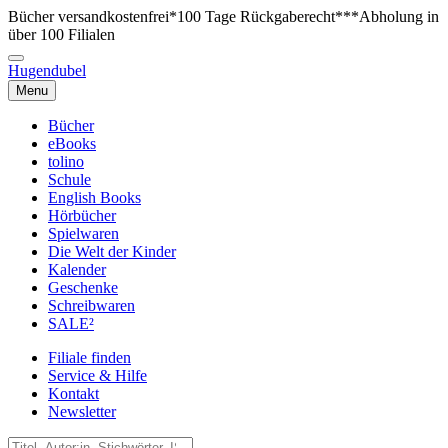
Bücher versandkostenfrei*
100 Tage Rückgaberecht***
Abholung in
über 100 Filialen
Hugendubel
Menu
Bücher
eBooks
tolino
Schule
English Books
Hörbücher
Spielwaren
Die Welt der Kinder
Kalender
Geschenke
Schreibwaren
SALE²
Filiale finden
Service & Hilfe
Kontakt
Newsletter