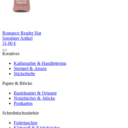
Romance Reader Hat
Sonstiger Artikel
31,00 €
Kreatives
Kalligraphie & Handlettering
Stempel & -kissen
Stickerhefte
Papier & Blöcke
Bastelpapier & Origami
Notizbücher & -blöcke
Postkarten
Schreibtischzubehör
Federtaschen
Klebstoff & Klebebänder