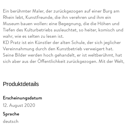
Ein berühmter Maler, der zurückgezogen auf einer Burg am
Rhein lebt, Kunstfreunde, die ihn verehren und ihm ein
Museum bauen wollen: eine Begegnung, die die Höhen und
Tiefen des Kulturbetriebs ausleuchtet, so heiter, komisch und
wahr, wie es selten zu lesen ist.
KD Pratz ist ein Künstler der alten Schule, der sich jeglicher
Vereinnahmung durch den Kunstbetrieb verweigert hat.
Seine Bilder werden hoch gehandelt, er ist weltberühmt, hat
sich aber aus der Öffentlichkeit zurückgezogen. Mit der Welt,
verlogen wie sie ist, will er nichts zu tun haben, der eigene
Nachruhm aber liegt ihm am Herzen, und so sagt er zu, den
Förderverein eines Museums zu empfangen, der den
Produktdetails
geplanten Neubau ausschließlich seinen Werken widmen will.
Die Mitglieder des Museums-Fördervereins sind nicht alle
Erscheinungsdatum
einer Meinung über die Bedeutung von KD Pratz, fühlen sich
12. August 2020
aber hoch geehrt, als ihnen ein exklusives Treffen mit dem
Maler und ein Besuch auf seiner fast schon legendären Burg
Sprache
am Rhein in Aussicht gestellt wird - und tatsächlich
deutsch
stattfindet. Wie die Kunstfreunde bei dieser Begegnung mit