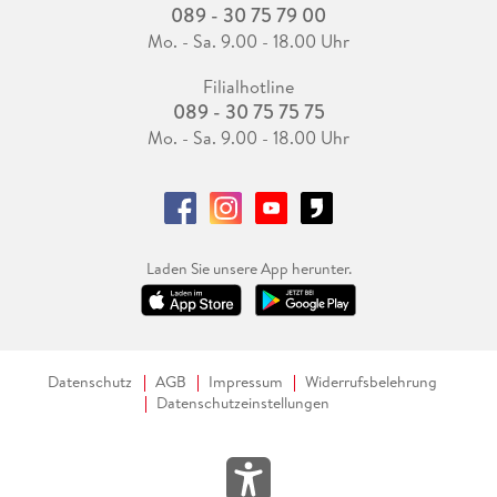
089 - 30 75 79 00
© Alle Rechte vorbehalten. Frankfurter Allgemeine Zeitung
Mo. - Sa. 9.00 - 18.00 Uhr
GmbH, Frankfurt.
Filialhotline
089 - 30 75 75 75
Mo. - Sa. 9.00 - 18.00 Uhr
Laden Sie unsere App herunter.
Datenschutz
AGB
Impressum
Widerrufsbelehrung
Datenschutzeinstellungen