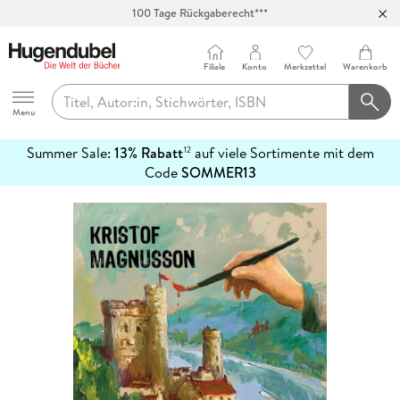
100 Tage Rückgaberecht***
Abholung in über 100 Filialen
Filiale
Konto
Merkzettel
Warenkorb
Hugendubel
Menu
Summer Sale:
13% Rabatt
auf viele Sortimente mit dem
12
mehr
Code
SOMMER13
erfahren