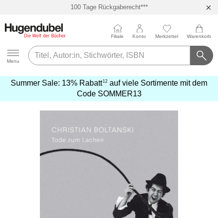
100 Tage Rückgaberecht***
Abholung in über 100 Filialen
Filiale
Konto
Merkzettel
Warenkorb
Hugendubel
Menu
12
Summer Sale:
13% Rabatt
auf viele Sortimente mit dem
mehr
Code
SOMMER13
erfahren