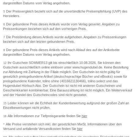
dargestellten Datums vom Verlag angehoben.
Der Preisvergleich bezieht sich auf die unverbindliche Preisempfehlung (UVP) des
5
Herstellers.
Der gebundene Preis dieses Artikels wurde vom Verlag gesenkt. Angaben zu
6
Preissenkungen beziehen sich auf den vorherigen Preis.
Die Preisbindung dieses Artikels wurde aufgehoben. Angaben zu Preissenkungen
7
beziehen sich auf den letzten gebundenen Preis.
Der gebundene Preis dieses Artikels wird nach Ablauf des auf der Artikelseite
8
dargestellten Datums vom Verlag angehoben.
Ihr Gutschein SOMMER13 gilt bis einschließlich 10.08.2026. Sie können den
12
Gutschein ausschließlich online einlösen unter www.hugendubel.de. Keine Bestellung
zur Abholung mit Zahlung in der Filiale möglich. Der Gutschein ist nicht gültig für
gesetzlich preisgebundene Artikel (deutschsprachige Bücher und eBooks) sowie für
preisgebundene Kalender, tolino shine (4016621130466), tolino select und das
Hugendubel Hörbuch Abo. Der Gutschein ist nicht mit anderen Gutscheinen und
Geschenkkarten kombinierbar. Eine Barauszahlung ist nicht möglich. Ein Weiterverkauf
und der Handel des Gutscheincodes sind nicht gestattet.
Leider können wir die Echtheit der Kundenbewertung aufgrund der großen Zahl an
15
Einzelbewertungen nicht prüfen.
Alle Informationen zur Tiefpreisgarantie finden Sie
hier
16
Alle Preise verstehen sich inkl. der gesetzlichen MwSt. Informationen über den
*
Versand und anfallende Versandkosten finden Sie
hier
Alle online gekauften Versandartikel beinhalten ein erweitertes Rückgaberecht von