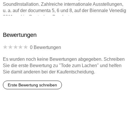
SoundInstallation. Zahlreiche internationale Ausstellungen,
u. a. auf der documenta 5, 6 und 8, auf der Biennale Venedig
2011 und im Deutschen Bundestag.
Sabine Rinberger studierte Geschichte und Soziologie und
Bewertungen
führt seit 2004 das Valentin-Karlstadt-Musäum in München.
0 Bewertungen
Es wurden noch keine Bewertungen abgegeben. Schreiben
Sie die erste Bewertung zu "Tode zum Lachen" und helfen
Sie damit anderen bei der Kaufentscheidung.
Erste Bewertung schreiben