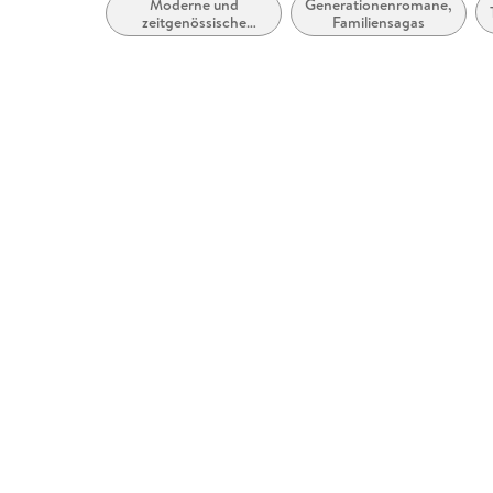
Moderne und
Generationenromane,
zeitgenössische
Familiensagas
Belletristik: allgemein
und literarisch