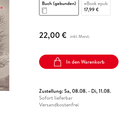
Fremdsprachige Bücher
Buch (gebunden)
eBook epub
n Lernhilfen
 Jugendbücher
eiber
Hörbuch Downloads im Bundle
cher
 Vergleich
 Puzzlezubehör
Lernen
New Adult
STABILO
17,99 €
Taschenbücher
hilfen
hriller
 Backen
er
lender
Ratgeber
op
hriller
Romance
22,00 €
inkl. Mwst.
Sachbücher
precher:innen
Science Fiction
Fremdsprachige Bücher
In den Warenkorb
Zustellung:
Sa, 08.08. - Di, 11.08.
Sofort lieferbar
Versandkostenfrei