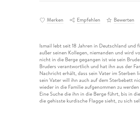
Merken
Empfehlen
Bewerten
Ismail lebt seit 18 Jahren in Deutschland und 
außer seinen Kollegen, niemanden und wird vo
nicht in die Berge gegangen ist wie sein Brud
Bruders verantwortlich und hat ihn aus der Fam
Nachricht erhält, dass sein Vater im Sterben l
sein Vater will ihn auch auf dem Sterbebett n
wieder in die Familie aufgenommen zu werden 
Eine Suche die ihn in die Berge führt, bis in d
die gehisste kurdische Flagge sieht, zu sich sel
Yavuz Ekinci erzählt in diesem Roman, seinem i
»Terrorpropaganda« angeklagt wurde, eine Ge
Diaspora, die, angesichts der derzeitigen Ere
hier, eine akute poetische und politische Dring