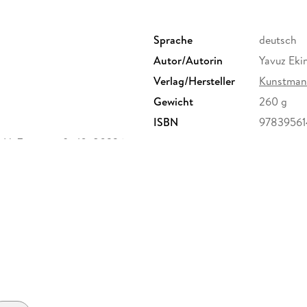
Sprache
deutsch
Autor/Autorin
Yavuz Eki
Verlag/Hersteller
Kunstman
Gewicht
260 g
ISBN
97839561
H, Zweigstraße 10, 80336
de