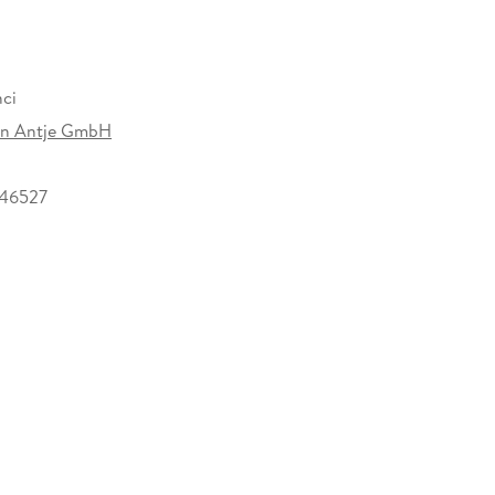
nci
n Antje GmbH
46527