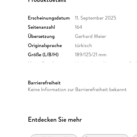
Erscheinungsdatum
11. September 2025
Seitenanzahl
164
Übersetzung
Gerhard Meier
Originalsprache
türkisch
Größe (L/B/H)
189/125/21 mm
Herstelleradresse
Verlag Antje Kunstmann Gmb
München, info@kunstmann.
Barrierefreiheit
Keine Information zur Barrierefreiheit bekannt
Entdecken Sie mehr