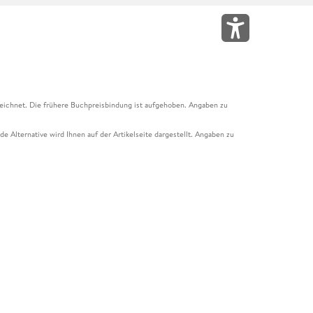
eichnet. Die frühere Buchpreisbindung ist aufgehoben. Angaben zu
e Alternative wird Ihnen auf der Artikelseite dargestellt. Angaben zu
ur Abholung mit Zahlung in der Filiale möglich. Der Gutschein ist nicht
t und das Hugendubel Hörbuch Abo. Der Gutschein ist nicht mit anderen