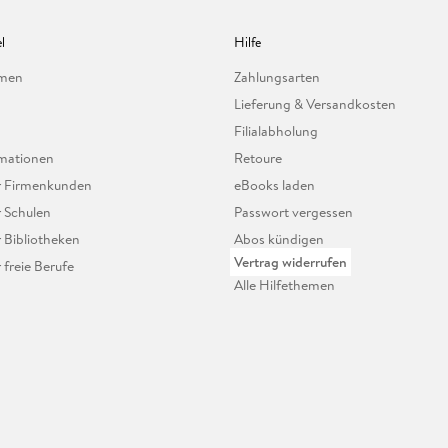
l
Hilfe
hmen
Zahlungsarten
Lieferung & Versandkosten
Filialabholung
mationen
Retoure
ür Firmenkunden
eBooks laden
r Schulen
Passwort vergessen
r Bibliotheken
Abos kündigen
Vertrag widerrufen
r freie Berufe
Alle Hilfethemen