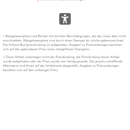
Mängelexemplare sind Bücher mit leichten Beschädigungen, die das Lesen aber nicht
1
einschränken. Mängelexemplare sind durch einen Stempel als solche gekennzeichnet.
Die frühere Buchpreisbindung ist aufgehoben. Angaben zu Preissenkungen beziehen
sich auf den gebundenen Preis eines mangelfreien Exemplars.
Diese Artikel unterliegen nicht der Preisbindung, die Preisbindung dieser Artikel
2
wurde aufgehoben oder der Preis wurde vom Verlag gesenkt. Die jeweils zutreffende
Alternative wird Ihnen auf der Artikelseite dargestellt. Angaben zu Preissenkungen
beziehen sich auf den vorherigen Preis.
Durch Öffnen der Leseprobe willigen Sie ein, dass Daten an den Anbieter der
3
Leseprobe übermittelt werden.
Der gebundene Preis dieses Artikels wird nach Ablauf des auf der Artikelseite
4
dargestellten Datums vom Verlag angehoben.
Der Preisvergleich bezieht sich auf die unverbindliche Preisempfehlung (UVP) des
5
Herstellers.
Der gebundene Preis dieses Artikels wurde vom Verlag gesenkt. Angaben zu
6
Preissenkungen beziehen sich auf den vorherigen Preis.
Die Preisbindung dieses Artikels wurde aufgehoben. Angaben zu Preissenkungen
7