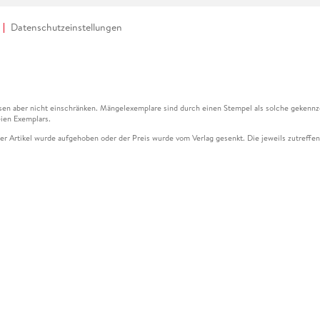
Datenschutzeinstellungen
en aber nicht einschränken. Mängelexemplare sind durch einen Stempel als solche gekennz
ien Exemplars.
ser Artikel wurde aufgehoben oder der Preis wurde vom Verlag gesenkt. Die jeweils zutreffend
ter der Leseprobe übermittelt werden.
kelseite dargestellten Datums vom Verlag angehoben.
g (UVP) des Herstellers.
n zu Preissenkungen beziehen sich auf den vorherigen Preis.
senkungen beziehen sich auf den letzten gebundenen Preis.
kelseite dargestellten Datums vom Verlag angehoben.
n den Gutschein ausschließlich online einlösen unter www.hugendubel.de. Keine Bestellung z
und eBooks) sowie für preisgebundene Kalender, tolino shine (4016621130466), tolino selec
cht möglich. Ein Weiterverkauf und der Handel des Gutscheincodes sind nicht gestattet.