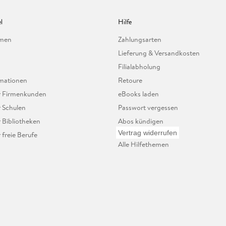
l
Hilfe
hmen
Zahlungsarten
Lieferung & Versandkosten
Filialabholung
mationen
Retoure
ür Firmenkunden
eBooks laden
r Schulen
Passwort vergessen
r Bibliotheken
Abos kündigen
Vertrag widerrufen
r freie Berufe
Alle Hilfethemen