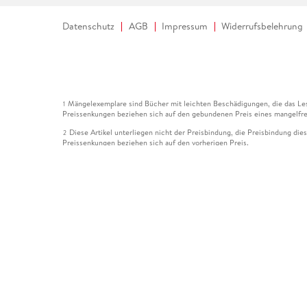
Datenschutz
AGB
Impressum
Widerrufsbelehrung
Mängelexemplare sind Bücher mit leichten Beschädigungen, die das Les
1
Preissenkungen beziehen sich auf den gebundenen Preis eines mangelfre
Diese Artikel unterliegen nicht der Preisbindung, die Preisbindung die
2
Preissenkungen beziehen sich auf den vorherigen Preis.
Durch Öffnen der Leseprobe willigen Sie ein, dass Daten an den Anbie
3
Der gebundene Preis dieses Artikels wird nach Ablauf des auf der Arti
4
Der Preisvergleich bezieht sich auf die unverbindliche Preisempfehlun
5
Der gebundene Preis dieses Artikels wurde vom Verlag gesenkt. Angabe
6
Die Preisbindung dieses Artikels wurde aufgehoben. Angaben zu Preis
7
Der gebundene Preis dieses Artikels wird nach Ablauf des auf der Arti
8
Ihr Gutschein SOMMER13 gilt bis einschließlich 10.08.2026. Sie könne
12
gültig für gesetzlich preisgebundene Artikel (deutschsprachige Bücher 
Gutscheinen und Geschenkkarten kombinierbar. Eine Barauszahlung ist ni