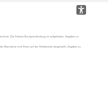
eichnet. Die frühere Buchpreisbindung ist aufgehoben. Angaben zu
e Alternative wird Ihnen auf der Artikelseite dargestellt. Angaben zu
ur Abholung mit Zahlung in der Filiale möglich. Der Gutschein ist nicht
t und das Hugendubel Hörbuch Abo. Der Gutschein ist nicht mit anderen