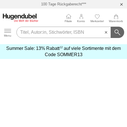
100 Tage Rückgaberecht***
Abholung in über 100 Filialen
Filiale
Konto
Merkzettel
Warenkorb
Hugendubel
Menu
12
Summer Sale:
13% Rabatt
auf viele Sortimente mit dem
mehr
Code
SOMMER13
erfahren