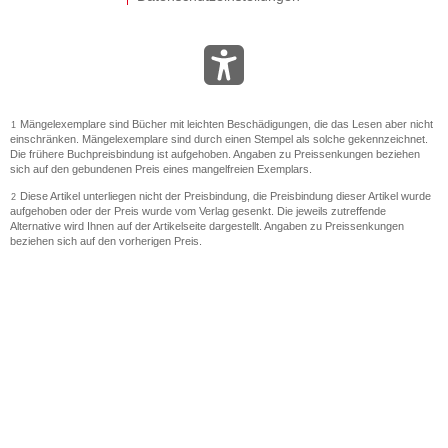
Mängelexemplare sind Bücher mit leichten Beschädigungen, die das Lesen aber nicht
1
einschränken. Mängelexemplare sind durch einen Stempel als solche gekennzeichnet.
Die frühere Buchpreisbindung ist aufgehoben. Angaben zu Preissenkungen beziehen
sich auf den gebundenen Preis eines mangelfreien Exemplars.
Diese Artikel unterliegen nicht der Preisbindung, die Preisbindung dieser Artikel wurde
2
aufgehoben oder der Preis wurde vom Verlag gesenkt. Die jeweils zutreffende
Alternative wird Ihnen auf der Artikelseite dargestellt. Angaben zu Preissenkungen
beziehen sich auf den vorherigen Preis.
Durch Öffnen der Leseprobe willigen Sie ein, dass Daten an den Anbieter der
3
Leseprobe übermittelt werden.
Der gebundene Preis dieses Artikels wird nach Ablauf des auf der Artikelseite
4
dargestellten Datums vom Verlag angehoben.
Der Preisvergleich bezieht sich auf die unverbindliche Preisempfehlung (UVP) des
5
Herstellers.
Der gebundene Preis dieses Artikels wurde vom Verlag gesenkt. Angaben zu
6
Preissenkungen beziehen sich auf den vorherigen Preis.
Die Preisbindung dieses Artikels wurde aufgehoben. Angaben zu Preissenkungen
7