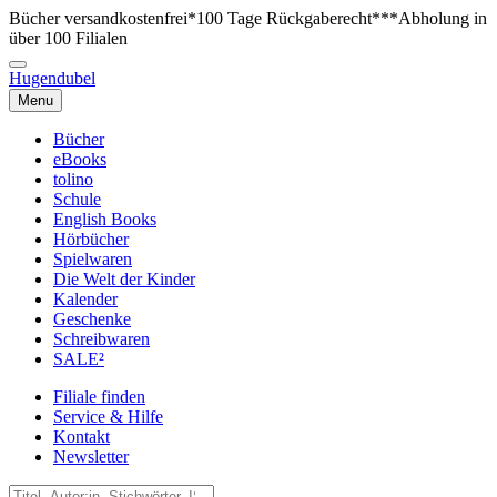
Bücher versandkostenfrei*
100 Tage Rückgaberecht***
Abholung in
über 100 Filialen
Hugendubel
Menu
Bücher
eBooks
tolino
Schule
English Books
Hörbücher
Spielwaren
Die Welt der Kinder
Kalender
Geschenke
Schreibwaren
SALE²
Filiale finden
Service & Hilfe
Kontakt
Newsletter