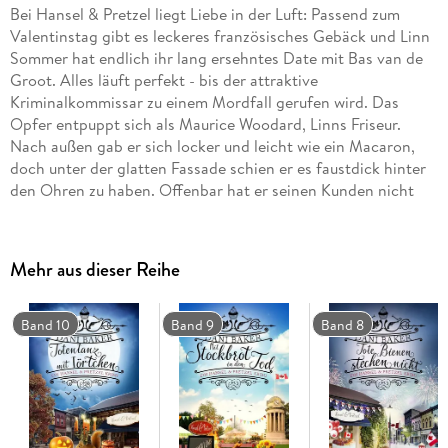
Bei Hansel & Pretzel liegt Liebe in der Luft: Passend zum
Valentinstag gibt es leckeres französisches Gebäck und Linn
Sommer hat endlich ihr lang ersehntes Date mit Bas van de
Groot. Alles läuft perfekt - bis der attraktive
Kriminalkommissar zu einem Mordfall gerufen wird. Das
Opfer entpuppt sich als Maurice Woodard, Linns Friseur.
Nach außen gab er sich locker und leicht wie ein Macaron,
doch unter der glatten Fassade schien er es faustdick hinter
den Ohren zu haben. Offenbar hat er seinen Kunden nicht
nur die Spitzen geschnitten, sondern auch so manches
dunkle Geheimnis entlockt. Linn beginnt herumzuschnüffeln
und die Fassade der einst schillernden Persönlichkeit
Mehr aus dieser Reihe
bröckelt wie das Baisergebäck . . .
Band 10
Band 9
Band 8
Über die Serie:
Nach einer gescheiterten Ehe ist Linn Sommer froh, in
Kanada einen Neuanfang wagen zu können. Die waschechte