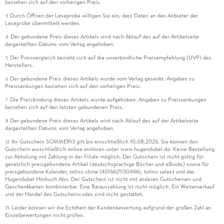
beziehen sich auf den vorherigen Preis.
Durch Öffnen der Leseprobe willigen Sie ein, dass Daten an den Anbieter der
3
Leseprobe übermittelt werden.
Der gebundene Preis dieses Artikels wird nach Ablauf des auf der Artikelseite
4
dargestellten Datums vom Verlag angehoben.
Der Preisvergleich bezieht sich auf die unverbindliche Preisempfehlung (UVP) des
5
Herstellers.
Der gebundene Preis dieses Artikels wurde vom Verlag gesenkt. Angaben zu
6
Preissenkungen beziehen sich auf den vorherigen Preis.
Die Preisbindung dieses Artikels wurde aufgehoben. Angaben zu Preissenkungen
7
beziehen sich auf den letzten gebundenen Preis.
Der gebundene Preis dieses Artikels wird nach Ablauf des auf der Artikelseite
8
dargestellten Datums vom Verlag angehoben.
Ihr Gutschein SOMMER13 gilt bis einschließlich 10.08.2026. Sie können den
12
Gutschein ausschließlich online einlösen unter www.hugendubel.de. Keine Bestellung
zur Abholung mit Zahlung in der Filiale möglich. Der Gutschein ist nicht gültig für
gesetzlich preisgebundene Artikel (deutschsprachige Bücher und eBooks) sowie für
preisgebundene Kalender, tolino shine (4016621130466), tolino select und das
Hugendubel Hörbuch Abo. Der Gutschein ist nicht mit anderen Gutscheinen und
Geschenkkarten kombinierbar. Eine Barauszahlung ist nicht möglich. Ein Weiterverkauf
und der Handel des Gutscheincodes sind nicht gestattet.
Leider können wir die Echtheit der Kundenbewertung aufgrund der großen Zahl an
15
Einzelbewertungen nicht prüfen.