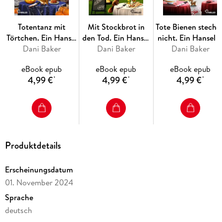
Norddeutsche mit einer Schwäche für Stepptanz,
Fahrradfahren und attraktive Männer verschlägt es in das
idyllische Städtchen Kitchener. Dort findet sie einen Job in
Totentanz mit
Mit Stockbrot in
Tote Bienen steche
der deutschen Bäckerei Hansel & Pretzel. Alles scheint
Törtchen. Ein Hansel
den Tod. Ein Hansel
nicht. Ein Hansel 
perfekt - bis Linn hinter der Bäckerei eine Leiche findet! Sie
Dani Baker
& Pretzel
& Pretzel Krimi
Dani Baker
Pretzel Krimi
Dani Baker
beschließt, auf eigene Faust zu ermitteln. Und das nicht nur,
Halloween-Krimi
weil der zuständige Inspektor unwiderstehlich charmant ist.
eBook epub
eBook epub
eBook epub
4,99 €
4,99 €
4,99 €
*
*
*
eBooks von beTHRILLED - mörderisch gute Unterhaltung!
Produktdetails
Erscheinungsdatum
01. November 2024
Sprache
deutsch