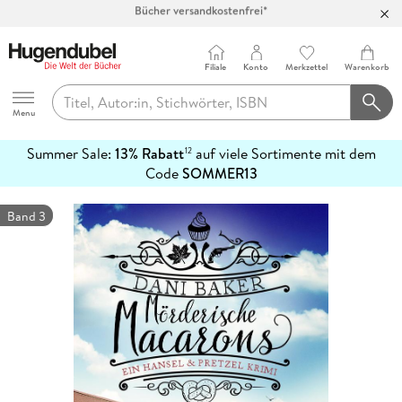
100 Tage Rückgaberecht***
Abholung in über 100 Filialen
Filiale
Konto
Merkzettel
Warenkorb
Hugendubel
Menu
Summer Sale:
13% Rabatt
auf viele Sortimente mit dem
12
mehr
Code
SOMMER13
erfahren
Band 3