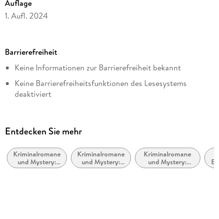
Auflage
1. Aufl. 2024
Seitenanzahl
288
Barrierefreiheit
Dateigröße
Keine Informationen zur Barrierefreiheit bekannt
5,11 MB
Keine Barrierefreiheitsfunktionen des Lesesystems
Reihe
deaktiviert
Hansel & Pretzel - Mord in der kleinen Bäckerei, 3
Navigierbares Inhaltsverzeichnis
Autor/Autorin
Logische Lesereihenfolge eingehalten
Dani Baker
Entdecken Sie mehr
Inhalt auch ohne Farbwahrnehmung verständlich
Verlag/Hersteller
dargestellt
beTHRILLED
Kriminalromane
Kriminalromane
Kriminalromane
K
und Mystery:
und Mystery:
und Mystery:
Es
Alle Texte können angepasst werden
Originalsprache
Cosy Mystery
Humor
Privatdetektiv /
Z
Amateurdetektive
Sc
deutsch
Kopierschutz
mit Wasserzeichen versehen