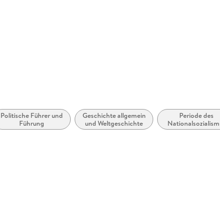
henallee 19, 20099 Hamburg,
ktsicherheit@rowohlt.de
Politische Führer und
Geschichte allgemein
Periode des
Führung
und Weltgeschichte
Nationalsozialism
(1933 bis 1945)