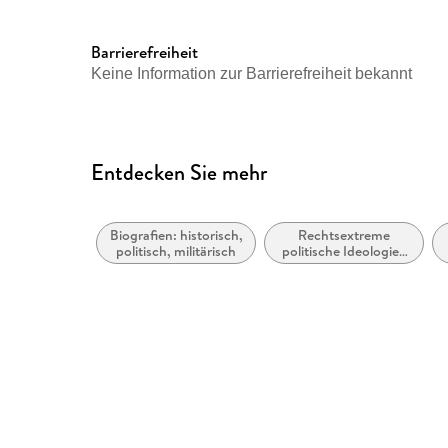
Herstelleradresse
Rowohlt Verlag GmbH, Kirc
Rowohlt Verlag GmbH, produ
Barrierefreiheit
Keine Information zur Barrierefreiheit bekannt
Entdecken Sie mehr
Biografien: historisch,
Rechtsextreme
politisch, militärisch
politische Ideologien
und Bewegungen