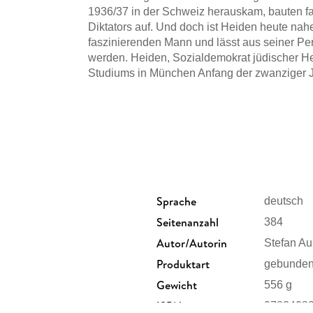
1936/37 in der Schweiz herauskam, bauten f
Diktators auf. Und doch ist Heiden heute nahe
faszinierenden Mann und lässt aus seiner Per
werden. Heiden, Sozialdemokrat jüdischer Her
Studiums in München Anfang der zwanziger J
«Marsch ohne Ziel, Taumel ohne Rausch, Glau
ohne Genuß» - so charakterisierte er die B
Verlag herauskam. Im März 1933 zur Flucht 
das Regime unter Lebensgefahr fort. In den U
Regime und dessen «Staatsfeind Nr. 1». 1966 s
dieses Hitler-Gegners der allerersten Stunde 
Der Autor arbeitet an einem Doku-Drama für 
Sprache
deutsch
Seitenanzahl
384
Autor/Autorin
Stefan Au
Produktart
gebunde
Gewicht
556 g
ISBN
9783498