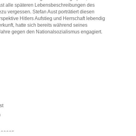
ast alle späteren Lebensbeschreibungen des
zu vergessen. Stefan Aust porträtiert diesen
spektive Hitlers Aufstieg und Herrschaft lebendig
kunft, hatte sich bereits während seines
ahre gegen den Nationalsozialismus engagiert.
ben ohne Gott und selbst in seinem Blutdurst
ewegung in einem Buch, das Ende 1932 im Rowohlt
gezwungen, setzte Heiden seinen Kampf gegen
SA galt er als führender Experte für das NS-
tarb er in New York. Es ist höchste Zeit, sich
wieder zu erinnern.
die ARD über Heiden.
st
n
000905