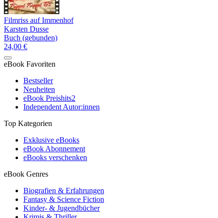
Filmriss auf Immenhof
Karsten Dusse
Buch (gebunden)
24,00 €
eBook Favoriten
Bestseller
Neuheiten
eBook Preishits
2
Independent Autor:innen
Top Kategorien
Exklusive eBooks
eBook Abonnement
eBooks verschenken
eBook Genres
Biografien & Erfahrungen
Fantasy & Science Fiction
Kinder- & Jugendbücher
Krimis & Thriller