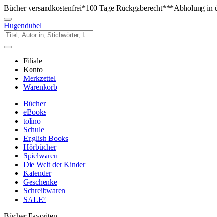
Bücher versandkostenfrei*
100 Tage Rückgaberecht***
Abholung in ü
Hugendubel
Filiale
Konto
Merkzettel
Warenkorb
Bücher
eBooks
tolino
Schule
English Books
Hörbücher
Spielwaren
Die Welt der Kinder
Kalender
Geschenke
Schreibwaren
SALE²
Bücher Favoriten