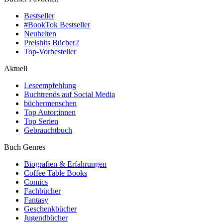
Bestseller
#BookTok Bestseller
Neuheiten
Preishits Bücher
2
Top-Vorbesteller
Aktuell
Leseempfehlung
Buchtrends auf Social Media
büchermenschen
Top Autor:innen
Top Serien
Gebrauchtbuch
Buch Genres
Biografien & Erfahrungen
Coffee Table Books
Comics
Fachbücher
Fantasy
Geschenkbücher
Jugendbücher