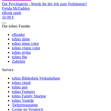
Die Psychiaterin - Wurde ihr der Job zum Verhängnis?
Freida McFadden
eBook epub
16,99 €
Die tolino Familie
eReader
tolino shine
tolino shine color
tolino vision color
tolino stylus
tolino flip
Zubehör
Service
tolino Bibliothek-Verknüpfung
tolino cloud
tolino app
tolino Features
tolino Family Sharing
tolino Vorteile
Tiefpreisgarantie
Geräte im Vergleich