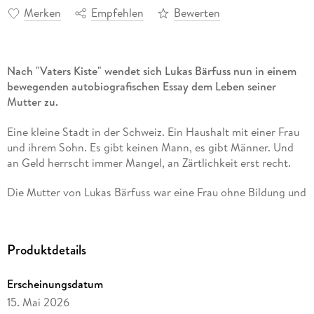
Merken
Empfehlen
Bewerten
Nach "Vaters Kiste" wendet sich Lukas Bärfuss nun in einem
bewegenden autobiografischen Essay dem Leben seiner
Mutter zu.
Eine kleine Stadt in der Schweiz. Ein Haushalt mit einer Frau
und ihrem Sohn. Es gibt keinen Mann, es gibt Männer. Und
an Geld herrscht immer Mangel, an Zärtlichkeit erst recht.
Die Mutter von Lukas Bärfuss war eine Frau ohne Bildung und
ohne Perspektiven, dafür mit einem unstillbaren
Freiheitsverlangen. Das Kind sah sie als Fessel, sie hatte sich
dieses Leben nicht ausgesucht. Eine Rabenmutter, so nannte
Produktdetails
sie sich selbst; ihr Sohn landete auf der Straße. Sie hatte nur
die Waffe der Ohnmächtigen, das böse Maul. Und im Alter
Erscheinungsdatum
blieb ihr kein anderer Ausweg als die Armutsmigration in die
Dominikanische Republik, aus einem der wohlhabendsten
15. Mai 2026