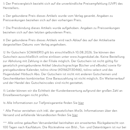
Der Preisvergleich bezieht sich auf die unverbindliche Preisempfehlung (UVP) des
5
Herstellers.
Der gebundene Preis dieses Artikels wurde vom Verlag gesenkt. Angaben zu
6
Preissenkungen beziehen sich auf den vorherigen Preis.
Die Preisbindung dieses Artikels wurde aufgehoben. Angaben zu Preissenkungen
7
beziehen sich auf den letzten gebundenen Preis.
Der gebundene Preis dieses Artikels wird nach Ablauf des auf der Artikelseite
8
dargestellten Datums vom Verlag angehoben.
Ihr Gutschein SOMMER13 gilt bis einschließlich 10.08.2026. Sie können den
12
Gutschein ausschließlich online einlösen unter www.hugendubel.de. Keine Bestellung
zur Abholung mit Zahlung in der Filiale möglich. Der Gutschein ist nicht gültig für
gesetzlich preisgebundene Artikel (deutschsprachige Bücher und eBooks) sowie für
preisgebundene Kalender, tolino shine (4016621130466), tolino select und das
Hugendubel Hörbuch Abo. Der Gutschein ist nicht mit anderen Gutscheinen und
Geschenkkarten kombinierbar. Eine Barauszahlung ist nicht möglich. Ein Weiterverkauf
und der Handel des Gutscheincodes sind nicht gestattet.
Leider können wir die Echtheit der Kundenbewertung aufgrund der großen Zahl an
15
Einzelbewertungen nicht prüfen.
Alle Informationen zur Tiefpreisgarantie finden Sie
hier
16
Alle Preise verstehen sich inkl. der gesetzlichen MwSt. Informationen über den
*
Versand und anfallende Versandkosten finden Sie
hier
Alle online gekauften Versandartikel beinhalten ein erweitertes Rückgaberecht von
***
100 Tagen nach Kaufdatum. Die Rücknahme von Bild-, Ton- und Datenträgern ist nur bei