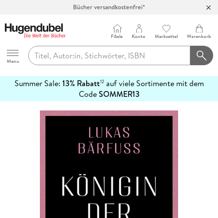
Bücher versandkostenfrei*
100 Tage Rückgaberecht***
Abholung in über 100 Filialen
Filiale
Konto
Merkzettel
Warenkorb
Hugendubel
Menu
Summer Sale:
13% Rabatt
auf viele Sortimente mit dem
12
mehr
Code
SOMMER13
erfahren