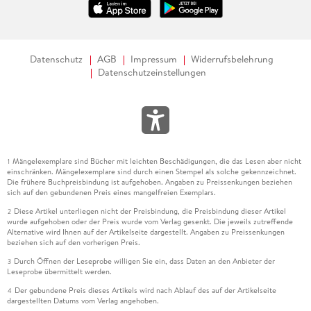
Rowohlt Verlag, Hamburg 2026.
128 S., geb.
Datenschutz
AGB
Impressum
Widerrufsbelehrung
Alle Rechte vorbehalten. © Frankfurter Allgemeine Zeitung
Datenschutzeinstellungen
GmbH, Frankfurt am Main.
Mängelexemplare sind Bücher mit leichten Beschädigungen, die das Lesen aber nicht
1
einschränken. Mängelexemplare sind durch einen Stempel als solche gekennzeichnet.
Die frühere Buchpreisbindung ist aufgehoben. Angaben zu Preissenkungen beziehen
sich auf den gebundenen Preis eines mangelfreien Exemplars.
Diese Artikel unterliegen nicht der Preisbindung, die Preisbindung dieser Artikel
2
wurde aufgehoben oder der Preis wurde vom Verlag gesenkt. Die jeweils zutreffende
Alternative wird Ihnen auf der Artikelseite dargestellt. Angaben zu Preissenkungen
beziehen sich auf den vorherigen Preis.
Durch Öffnen der Leseprobe willigen Sie ein, dass Daten an den Anbieter der
3
Leseprobe übermittelt werden.
Der gebundene Preis dieses Artikels wird nach Ablauf des auf der Artikelseite
4
dargestellten Datums vom Verlag angehoben.