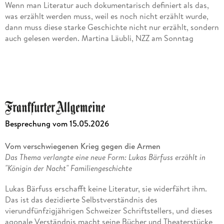
Wenn man Literatur auch dokumentarisch definiert als das,
(2022) und
was erzählt werden muss, weil es noch nicht erzählt wurde,
dann muss diese starke Geschichte nicht nur erzählt, sondern
Die Krume Brot
auch gelesen werden. Martina Läubli, NZZ am Sonntag
(2023).
Was dann auf gerade einmal 120 Seiten folgt, ist tatsächlich
'Ein kurzes Buch über meine Mutter', und doch viel mehr: eine
ganze Gesellschaftsanalyse anhand ihres individuellen Falls.
Die aber literarisch höchsten Ansprüchen genügt. Ândreas
Platthaus, Frankfurter Allgemeine Zeitung
Besprechung vom 15.05.2026
Warum um Himmels willen soll man so etwas im Urlaub lesen?
Weil es in verdichteter Form Weltliteratur ist. Erika ; Michael
Vom verschwiegenen Krieg gegen die Armen
Thomalla ; Angele, der Freitag
Das Thema verlangte eine neue Form: Lukas Bärfuss erzählt in
"Königin der Nacht" Familiengeschichte
Die Krönung der autobiografischen Chronik, die letzte
Leerstelle, die selbst eine Leerstelle ist: das Aufwachsen ohne
Lukas Bärfuss erschafft keine Literatur, sie widerfährt ihm.
Mutter. Jan Küveler, Welt am Sonntag
Das ist das dezidierte Selbstverständnis des
vierundfünfzigjährigen Schweizer Schriftstellers, und dieses
Ein Buch, das unter die Haut geht. ORF Fernsehen "ZIB - Zeit
agonale Verständnis macht seine Bücher und Theaterstücke