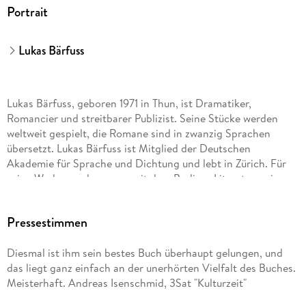
Portrait
Lukas Bärfuss
Lukas Bärfuss, geboren 1971 in Thun, ist Dramatiker,
Romancier und streitbarer Publizist. Seine Stücke werden
weltweit gespielt, die Romane sind in zwanzig Sprachen
übersetzt. Lukas Bärfuss ist Mitglied der Deutschen
Akademie für Sprache und Dichtung und lebt in Zürich. Für
seine Werke wurde er u. a. mit dem Berliner Literaturpreis,
dem Schweizer Buchpreis und dem Georg-Büchner-Preis
ausgezeichnet.
Pressestimmen
Diesmal ist ihm sein bestes Buch überhaupt gelungen, und
Zuletzt erschienen
das liegt ganz einfach an der unerhörten Vielfalt des Buches.
Meisterhaft. Andreas Isenschmid, 3Sat "Kulturzeit"
Vaters Kiste