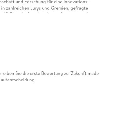
nschaft und Forschung für eine Innovations-
ied in zahlreichen Jurys und Gremien, gefragte
er KI-Zeitschrift und mehrerer Start-ups und
eiben Sie die erste Bewertung zu "Zukunft made
Kaufentscheidung.