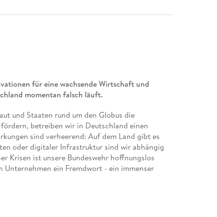
vationen für eine wachsende Wirtschaft und
schland momentan falsch läuft.
haut und Staaten rund um den Globus die
fördern, betreiben wir in Deutschland einen
rkungen sind verheerend: Auf dem Land gibt es
en oder digitaler Infrastruktur sind wir abhängig
cher Krisen ist unsere Bundeswehr hoffnungslos
hen Unternehmen ein Fremdwort - ein immenser
 langsam, wenn es um Innovation geht?
 kritisch die Lage ist. Nur wenn wir den Anspruch
ze mitzumischen, kann es gelingen, unseren