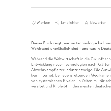
Merken
Empfehlen
Bewerten
Dieses Buch zeigt, warum technologische Inno
Wohlstand unerlässlich sind - und was in Deut
Während die Weltwirtschaft in die Zukunft sc
Entwicklung neuer Technologien nach Kräften 
Abwehrkampf alter Industriezweige. Die Auswi
kein Internet, bei lebensrettenden Medikament
von systemischen Rivalen. In Zeiten militäris
veraltet und KI bleibt in den meisten deutsc
wirtschaftlicher Nachteil. Warum sind wir so
Die Wirtschaftsexpertin Tina Klüwer zeigt, wie
haben, bei neuen Technologien in der Weltspit