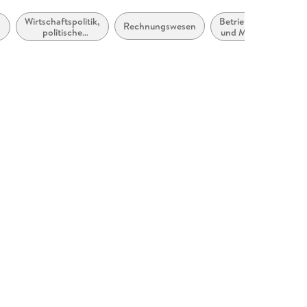
Wirtschaftspolitik,
Betriebswirtschaft
Rechnungswesen
politische
und Management
Ökonomie
g