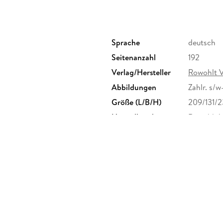
Wohlstand auf Dauer zu bewahren. Aus Sicher
Generationen müssen wir dringend schneller u
Risiken eingehen. Ein wichtiger Appell zur rec
innovationsstarken Wirtschaft.
Sprache
deutsch
Seitenanzahl
192
Verlag/Hersteller
Rowohlt 
Abbildungen
Zahlr. s/w
Größe (L/B/H)
209/131/
Herstelleradresse
Rowohlt V
Rowohlt V