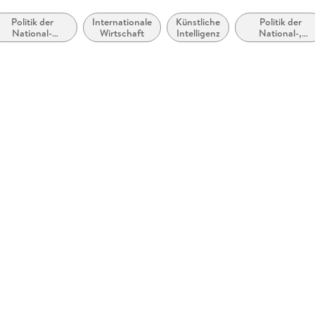
Politik der
Internationale
Künstliche
Politik der
National-
Wirtschaft
Intelligenz
National-,
Zentral- oder
Zentral- oder
Bundesregierung
Bundesregierun