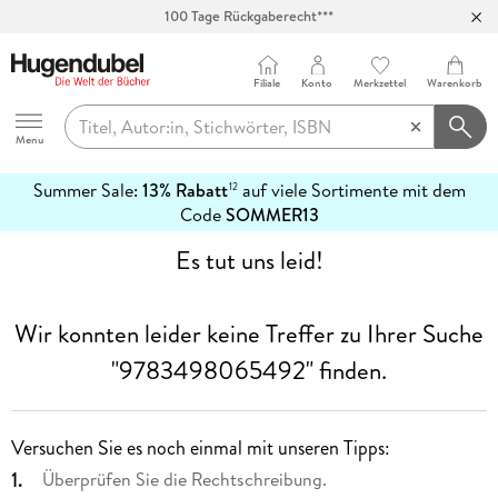
100 Tage Rückgaberecht***
Abholung in über 100 Filialen
Filiale
Konto
Merkzettel
Warenkorb
Hugendubel
Menu
Summer Sale:
13% Rabatt
auf viele Sortimente mit dem
12
mehr
Code
SOMMER13
erfahren
Es tut uns leid!
Wir konnten leider keine Treffer zu Ihrer Suche
"9783498065492"
finden.
Versuchen Sie es noch einmal mit unseren Tipps:
Überprüfen Sie die Rechtschreibung.