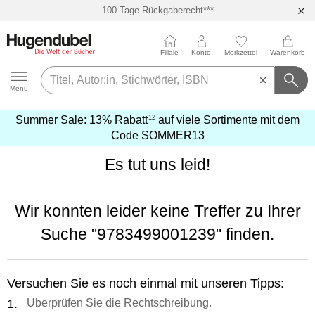
100 Tage Rückgaberecht***
Abholung in über 100 Filialen
Filiale
Konto
Merkzettel
Warenkorb
Hugendubel
Menu
12
Summer Sale:
13% Rabatt
auf viele Sortimente mit dem
mehr
Code
SOMMER13
erfahren
Es tut uns leid!
Wir konnten leider keine Treffer zu Ihrer
Suche
"9783499001239"
finden.
Versuchen Sie es noch einmal mit unseren Tipps:
Überprüfen Sie die Rechtschreibung.