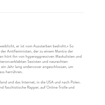
eiblicht, er ist vom Aussterben bedroht.» So
 der Antifeministen, der zu einem Mantra der
an hört ihn von hyperaggressiven Maskulisten und
steronverklebten Sexisten und neurechten
n ein Jahr lang undercover angeschlossen, um
ass herrühren.
and und das Internet, in die USA und nach Polen.
und faschistische Rapper, auf Online-Trolle und
 sich zum «wahren Mann-Sein» anleiten und begleitet
junger Männer. Und schließlich stößt er auf ein
stischer Fundamentalisten.