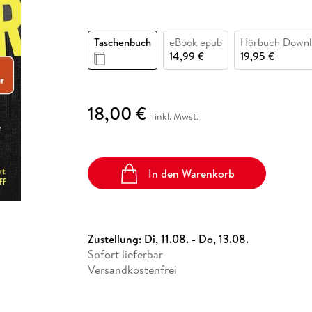
Fremdsprachige Bücher
n Lernhilfen
 Jugendbücher
eiber
Hörbuch Downloads im Bundle
cher
 Vergleich
 Puzzlezubehör
Lernen
New Adult
STABILO
Taschenbücher
hilfen
hriller
 Backen
er
lender
Ratgeber
Taschenbuch
eBook epub
Hörbuch Downl
op
14,99 €
19,95 €
hriller
Romance
Sachbücher
precher:innen
Science Fiction
18,00 €
inkl. Mwst.
Fremdsprachige Bücher
In den Warenkorb
Zustellung:
Di, 11.08. - Do, 13.08.
Sofort lieferbar
Versandkostenfrei