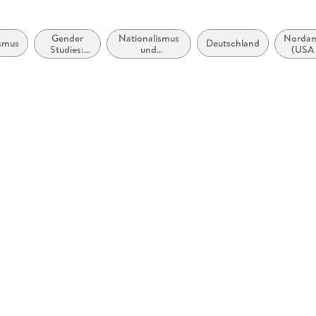
Gender
Nationalismus
Nordam
ismus
Deutschland
Studies:
und
(USA
Männer
nationalistische
Kana
und
Ideologien und
Jungen
Bewegungen