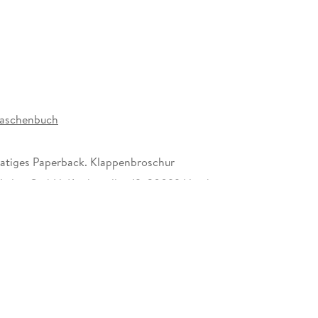
e zutiefst gefährliche Welt mitten unter uns.
senspiegel
Taschenbuch
tiges Paperback. Klappenbroschur
erlag GmbH, Kirchenallee 19, 20099 Hamburg,
erlag GmbH, produktsicherheit@rowohlt.de