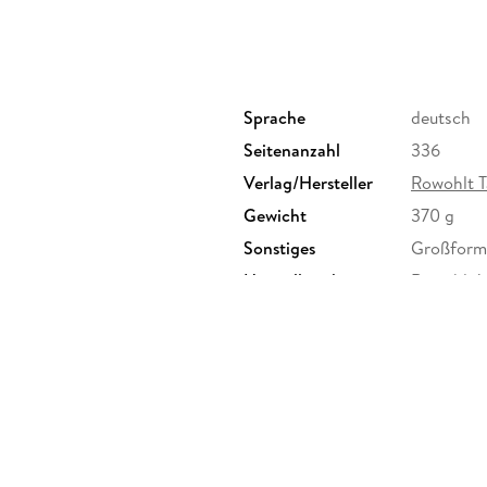
Eine so beklemmende wie komische Reise in ein
»Ein leidenschaftlicher Aufklärer. « MDR Sach
Sprache
deutsch
Seitenanzahl
336
Verlag/Hersteller
Rowohlt 
Gewicht
370 g
Sonstiges
Großforma
Herstelleradresse
Rowohlt V
Rowohlt V