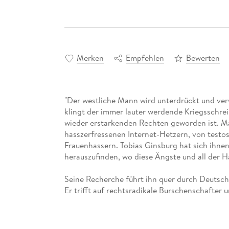
Merken
Empfehlen
Bewerten
"Der westliche Mann wird unterdrückt und verw
klingt der immer lauter werdende Kriegsschrei
wieder erstarkenden Rechten geworden ist. M
hasszerfressenen Internet-Hetzern, von testo
Frauenhassern. Tobias Ginsburg hat sich ihne
herauszufinden, wo diese Ängste und all der H
Seine Recherche führt ihn quer durch Deutschl
Er trifft auf rechtsradikale Burschenschafter 
Offline-Schläger, Incels und Identitäre, lässt
muskelbepackte Neonazis bei der Rekrutierung 
international agierendes Netzwerk antifemini