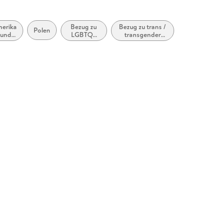
erika
Bezug zu
Bezug zu trans /
Polen
 und
LGBTQ+
transgender
da)
Menschen
Personen oder
sexuellen und
geschlechtlichen
Minderheiten