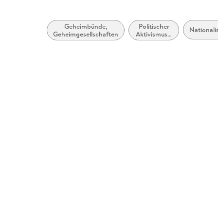
Geheimbünde,
Politischer
National
Geheimgesellschaften
Aktivismus /
Politisches
Engagement