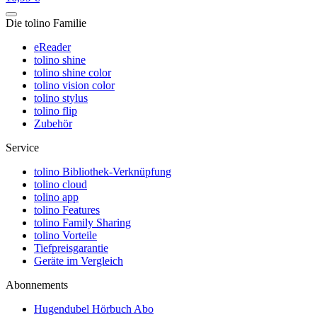
Die tolino Familie
eReader
tolino shine
tolino shine color
tolino vision color
tolino stylus
tolino flip
Zubehör
Service
tolino Bibliothek-Verknüpfung
tolino cloud
tolino app
tolino Features
tolino Family Sharing
tolino Vorteile
Tiefpreisgarantie
Geräte im Vergleich
Abonnements
Hugendubel Hörbuch Abo