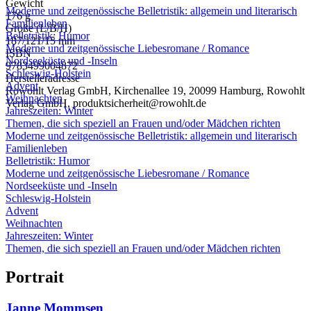
Gewicht
Moderne und zeitgenössische Belletristik: allgemein und literarisch
176 g
Familienleben
Größe (L/B/H)
Belletristik: Humor
187/121/15 mm
Moderne und zeitgenössische Liebesromane / Romance
ISBN
Nordseeküste und -Inseln
9783499004872
Schleswig-Holstein
Herstelleradresse
Advent
Rowohlt Verlag GmbH, Kirchenallee 19, 20099 Hamburg, Rowohlt
Weihnachten
Verlag GmbH, produktsicherheit@rowohlt.de
Jahreszeiten: Winter
Themen, die sich speziell an Frauen und/oder Mädchen richten
Moderne und zeitgenössische Belletristik: allgemein und literarisch
Familienleben
Belletristik: Humor
Moderne und zeitgenössische Liebesromane / Romance
Nordseeküste und -Inseln
Schleswig-Holstein
Advent
Weihnachten
Jahreszeiten: Winter
Themen, die sich speziell an Frauen und/oder Mädchen richten
Portrait
Janne Mommsen