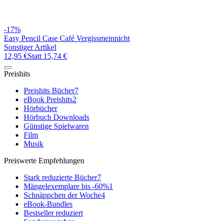
-17%
Easy Pencil Case Café Vergissmeinnicht
Sonstiger Artikel
12,95 €
Statt
15,74 €
Preishits
Preishits Bücher
7
eBook Preishits
2
Hörbücher
Hörbuch Downloads
Günstige Spielwaren
Film
Musik
Preiswerte Empfehlungen
Stark reduzierte Bücher
7
Mängelexemplare bis -60%
1
Schnäppchen der Woche
4
eBook-Bundles
Bestseller reduziert