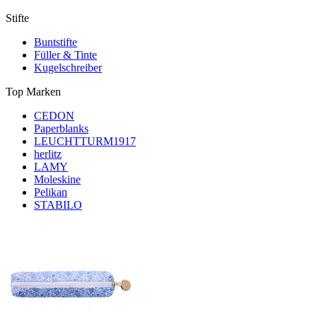
Stifte
Buntstifte
Füller & Tinte
Kugelschreiber
Top Marken
CEDON
Paperblanks
LEUCHTTURM1917
herlitz
LAMY
Moleskine
Pelikan
STABILO