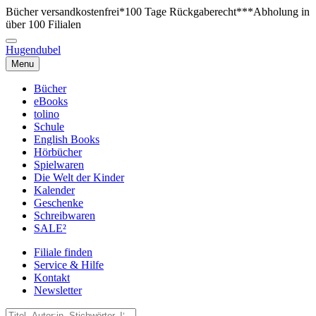
Bücher versandkostenfrei*
100 Tage Rückgaberecht***
Abholung in
über 100 Filialen
Hugendubel
Menu
Bücher
eBooks
tolino
Schule
English Books
Hörbücher
Spielwaren
Die Welt der Kinder
Kalender
Geschenke
Schreibwaren
SALE²
Filiale finden
Service & Hilfe
Kontakt
Newsletter