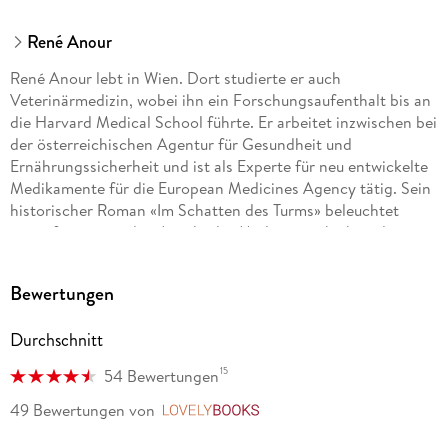
René Anour
René Anour lebt in Wien. Dort studierte er auch
Veterinärmedizin, wobei ihn ein Forschungsaufenthalt bis an
die Harvard Medical School führte. Er arbeitet inzwischen bei
der österreichischen Agentur für Gesundheit und
Ernährungssicherheit und ist als Experte für neu entwickelte
Medikamente für die European Medicines Agency tätig. Sein
historischer Roman «Im Schatten des Turms» beleuchtet
einen faszinierenden Aspekt der Medizingeschichte: den
Narrenturm, die erste psychiatrische Heilanstalt der Welt.
Sein zweiter Roman bei Rowohlt ist der Auftakt zu einer
Bewertungen
vierbändigen Reihe um eine junge Pathologin in Wien zu
Beginn des 20. Jahrhunderts: «Die Totenärztin». Für die
Durchschnitt
Bücher würde er sowohl mit dem Goldenen Homer als auch
mit dem Homer Publikumspreis für den besten
15
54 Bewertungen
deutschsprachigen historischen Roman ausgezeichnet.
49 Bewertungen
von
LovelyBooks