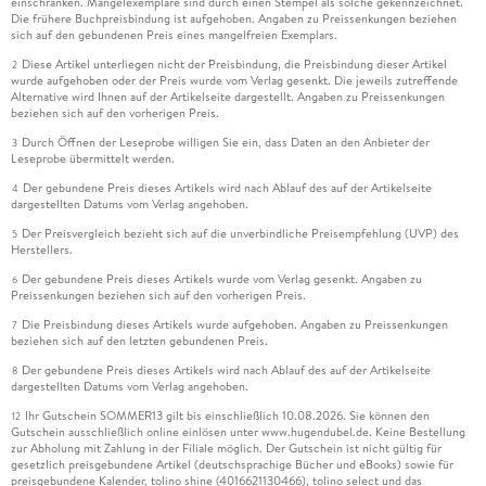
einschränken. Mängelexemplare sind durch einen Stempel als solche gekennzeichnet.
Die frühere Buchpreisbindung ist aufgehoben. Angaben zu Preissenkungen beziehen
sich auf den gebundenen Preis eines mangelfreien Exemplars.
Diese Artikel unterliegen nicht der Preisbindung, die Preisbindung dieser Artikel
2
wurde aufgehoben oder der Preis wurde vom Verlag gesenkt. Die jeweils zutreffende
Alternative wird Ihnen auf der Artikelseite dargestellt. Angaben zu Preissenkungen
beziehen sich auf den vorherigen Preis.
Durch Öffnen der Leseprobe willigen Sie ein, dass Daten an den Anbieter der
3
Leseprobe übermittelt werden.
Der gebundene Preis dieses Artikels wird nach Ablauf des auf der Artikelseite
4
dargestellten Datums vom Verlag angehoben.
Der Preisvergleich bezieht sich auf die unverbindliche Preisempfehlung (UVP) des
5
Herstellers.
Der gebundene Preis dieses Artikels wurde vom Verlag gesenkt. Angaben zu
6
Preissenkungen beziehen sich auf den vorherigen Preis.
Die Preisbindung dieses Artikels wurde aufgehoben. Angaben zu Preissenkungen
7
beziehen sich auf den letzten gebundenen Preis.
Der gebundene Preis dieses Artikels wird nach Ablauf des auf der Artikelseite
8
dargestellten Datums vom Verlag angehoben.
Ihr Gutschein SOMMER13 gilt bis einschließlich 10.08.2026. Sie können den
12
Gutschein ausschließlich online einlösen unter www.hugendubel.de. Keine Bestellung
zur Abholung mit Zahlung in der Filiale möglich. Der Gutschein ist nicht gültig für
gesetzlich preisgebundene Artikel (deutschsprachige Bücher und eBooks) sowie für
preisgebundene Kalender, tolino shine (4016621130466), tolino select und das