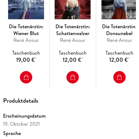
Gemälde der Welt: Gustav Klimts «Der Kuss». Hochspannung
vor historischer Kulisse.
Die Totenärztin:
Die Totenärztin:
Die Totenärztin:
Wiener Blut
Schattenwalzer
Donaunebel
René Anour
René Anour
René Anour
Taschenbuch
Taschenbuch
Taschenbuch
19,00 €
12,00 €
12,00 €
*
*
*
Produktdetails
Erscheinungsdatum
19. Oktober 2021
Sprache