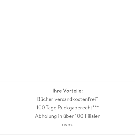
gut gefallen. Sie ist fesselnd bis zur letzten Seite.
Ihre Vorteile:
Bücher versandkostenfrei*
100 Tage Rückgaberecht***
Abholung in über 100 Filialen
uvm.