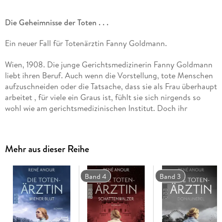
Die Geheimnisse der Toten . . .
Ein neuer Fall für Totenärztin Fanny Goldmann.
Wien, 1908. Die junge Gerichtsmedizinerin Fanny Goldmann
liebt ihren Beruf. Auch wenn die Vorstellung, tote Menschen
aufzuschneiden oder die Tatsache, dass sie als Frau überhaupt
arbeitet , für viele ein Graus ist, fühlt sie sich nirgends so
wohl wie am gerichtsmedizinischen Institut. Doch ihr
neuester Fall gibt ihr ein Rätsel auf. Sie findet eine geheime
Botschaft an der Leiche. Ist die für sie bestimmt? Stammt sie
vom Mörder? Fanny ahnt noch nicht, dass dieser Mord der
Mehr aus dieser Reihe
Auftakt zu einem Machtkampf zwischen zwei sehr
gefährlichen Männern ist. Dass nicht nur sie selbst, sondern
auch ein Künstler namens Gustav Klimt hineingezogen wird.
Band 4
Band 3
Und dass sie unmögliche Entscheidungen treffen muss, um
die Menschen, die sie liebt, zu beschützen
Medizin, Geschichte, Mord und eines der berühmtesten