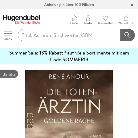
Abholung in über 100 Filialen
Filiale
Konto
Merkzettel
Warenkorb
Hugendubel
Menu
Summer Sale:
13% Rabatt
auf viele Sortimente mit dem
12
mehr
Code
SOMMER13
erfahren
Band 2