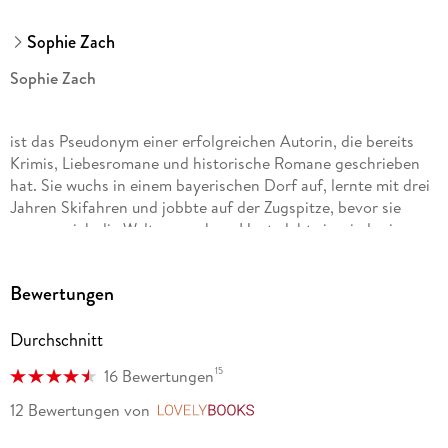
Sophie Zach
Sophie Zach
ist das Pseudonym einer erfolgreichen Autorin, die bereits
Krimis, Liebesromane und historische Romane geschrieben
hat. Sie wuchs in einem bayerischen Dorf auf, lernte mit drei
Jahren Skifahren und jobbte auf der Zugspitze, bevor sie
auszog, sich die Welt anzusehen. Heute lebt sie wieder in
ihrem Geburtsort, von wo aus sie ausgedehnte Spaziergänge
mit ihrem Hund in die Berge unternimmt. Was liegt da näher,
Bewertungen
als ihre Freunde bei der Bergwacht auszufragen und eine
dramatische Serie zu schreiben, mitten in den Bayerischen
Durchschnitt
Alpen, die sie liebt?
15
16 Bewertungen
12 Bewertungen
von
LovelyBooks