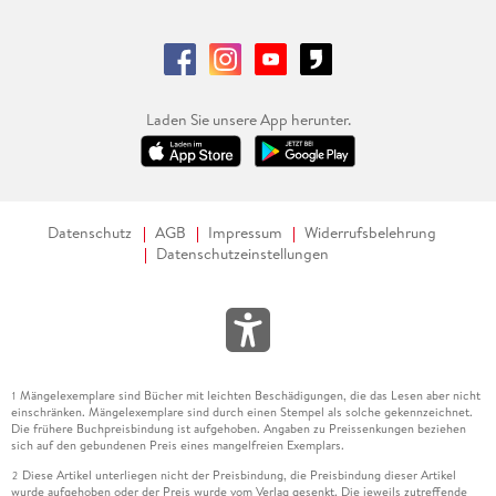
Laden Sie unsere App herunter.
Datenschutz
AGB
Impressum
Widerrufsbelehrung
Datenschutzeinstellungen
Mängelexemplare sind Bücher mit leichten Beschädigungen, die das Lesen aber nicht
1
einschränken. Mängelexemplare sind durch einen Stempel als solche gekennzeichnet.
Die frühere Buchpreisbindung ist aufgehoben. Angaben zu Preissenkungen beziehen
sich auf den gebundenen Preis eines mangelfreien Exemplars.
Diese Artikel unterliegen nicht der Preisbindung, die Preisbindung dieser Artikel
2
wurde aufgehoben oder der Preis wurde vom Verlag gesenkt. Die jeweils zutreffende