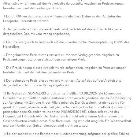
Alternative wird Ihnen auf der Artikelseite dargestellt. Angaben zu Preissenkungen
beziehen sich auf den vorherigen Preis.
Durch Öffnen der Leseprobe willigen Sie ein, dass Daten an den Anbieter der
3
Leseprobe übermittelt werden.
Der gebundene Preis dieses Artikels wird nach Ablauf des auf der Artikelseite
4
dargestellten Datums vom Verlag angehoben.
Der Preisvergleich bezieht sich auf die unverbindliche Preisempfehlung (UVP) des
5
Herstellers.
Der gebundene Preis dieses Artikels wurde vom Verlag gesenkt. Angaben zu
6
Preissenkungen beziehen sich auf den vorherigen Preis.
Die Preisbindung dieses Artikels wurde aufgehoben. Angaben zu Preissenkungen
7
beziehen sich auf den letzten gebundenen Preis.
Der gebundene Preis dieses Artikels wird nach Ablauf des auf der Artikelseite
8
dargestellten Datums vom Verlag angehoben.
Ihr Gutschein SOMMER13 gilt bis einschließlich 10.08.2026. Sie können den
12
Gutschein ausschließlich online einlösen unter www.hugendubel.de. Keine Bestellung
zur Abholung mit Zahlung in der Filiale möglich. Der Gutschein ist nicht gültig für
gesetzlich preisgebundene Artikel (deutschsprachige Bücher und eBooks) sowie für
preisgebundene Kalender, tolino shine (4016621130466), tolino select und das
Hugendubel Hörbuch Abo. Der Gutschein ist nicht mit anderen Gutscheinen und
Geschenkkarten kombinierbar. Eine Barauszahlung ist nicht möglich. Ein Weiterverkauf
und der Handel des Gutscheincodes sind nicht gestattet.
Leider können wir die Echtheit der Kundenbewertung aufgrund der großen Zahl an
15