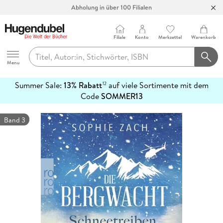
Abholung in über 100 Filialen
Filiale
Konto
Merkzettel
Warenkorb
Hugendubel
Menu
Summer Sale:
13% Rabatt
auf viele Sortimente mit dem
12
mehr
Code
SOMMER13
erfahren
Band 3