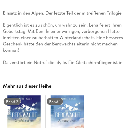
Einsatz in den Alpen. Der letzte Teil der mitreißenen Trilogie!
Eigentlich ist es zu schön, um wahr zu sein. Lena feiert ihren
Geburtstag. Mit Ben. In einer winzigen, verborgenen Hütte
inmitten einer zauberhaften Winterlandschaft. Eine besseres
Geschenk hätte Ben der Bergwachtsleiterin nicht machen
können!
Da zerstört ein Notruf die Idylle. Ein Gleitschirmflieger ist in
eine Seilbahn gekracht. Er muss geborgen, die Passagiere aus
den Gondeln befreit werden. Die Evakuierung verläuft nach
Plan. Als Lena schon glaubt, alle Passagiere gerettet zu
Mehr aus dieser Reihe
haben, begegnet sie in der letzten Gondel ausgerechnet
Victoria, Bens Ex. Warum ist sie hier? Ist Lenas Glück mit Ben
vorbei, bevor es richtig anfangen konnte?
Band 2
Band 1
Der Zweifel nagt an Lena. Dabei muss sie sich auf ihren Job
konzentrieren, denn das Schneetreiben in den Alpen steckt
voller Gefahren. Zumal der Besitzer des Sägewerks aus