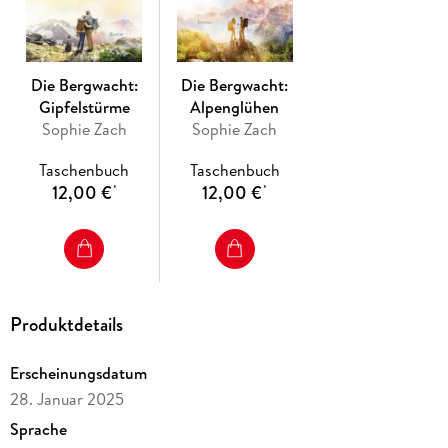
Profitgier den Lawinenschutzwald abgeholzt hat . . .
«Es ist ein kurzweiliges Vergnügen, das Sophie Zach ihren
Lesern bietet. Und sie macht mit dem ersten Buch Lust
Die Bergwacht:
Die Bergwacht:
darauf, möglichst schnell weiterzulesen.»
(Garmisch-
Gipfelstürme
Alpenglühen
Partenkirchner Tagblatt)
Sophie Zach
Sophie Zach
Taschenbuch
Taschenbuch
12,00 €
12,00 €
*
*
Produktdetails
Erscheinungsdatum
28. Januar 2025
Sprache