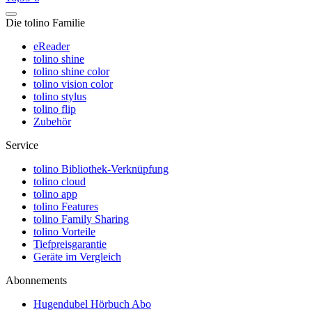
Die tolino Familie
eReader
tolino shine
tolino shine color
tolino vision color
tolino stylus
tolino flip
Zubehör
Service
tolino Bibliothek-Verknüpfung
tolino cloud
tolino app
tolino Features
tolino Family Sharing
tolino Vorteile
Tiefpreisgarantie
Geräte im Vergleich
Abonnements
Hugendubel Hörbuch Abo