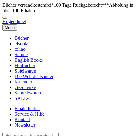
Bücher versandkostenfrei*
100 Tage Rückgaberecht***
Abholung in
über 100 Filialen
Hugendubel
Menu
Bücher
eBooks
tolino
Schule
English Books
Hörbücher
Spielwaren
Die Welt der Kinder
Kalender
Geschenke
Schreibwaren
SALE²
Filiale finden
Service & Hilfe
Kontakt
Newsletter