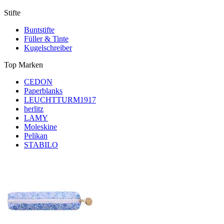
Stifte
Buntstifte
Füller & Tinte
Kugelschreiber
Top Marken
CEDON
Paperblanks
LEUCHTTURM1917
herlitz
LAMY
Moleskine
Pelikan
STABILO