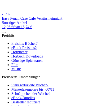
-17%
Easy Pencil Case Café Vergissmeinnicht
Sonstiger Artikel
12,95 €
Statt
15,74 €
Preishits
Preishits Bücher
7
eBook Preishits
2
Hörbücher
Hörbuch Downloads
Günstige Spielwaren
Film
Musik
Preiswerte Empfehlungen
Stark reduzierte Bücher
7
Mängelexemplare bis -60%
1
Schnäppchen der Woche
4
eBook-Bundles
Bestseller reduziert