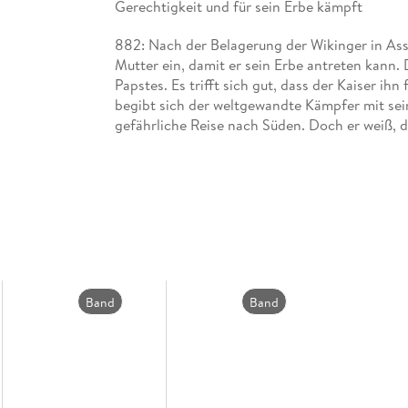
Gerechtigkeit und für sein Erbe kämpft
882: Nach der Belagerung der Wikinger in Asse
Mutter ein, damit er sein Erbe antreten kann.
Papstes. Es trifft sich gut, dass der Kaiser ih
begibt sich der weltgewandte Kämpfer mit sei
gefährliche Reise nach Süden. Doch er weiß, 
bevorstehen wird: Sein skrupelloser Halbbrude
Teufel geschlossen, um Tankred aus dem Weg zu
Hände zu bekommen.
Die ersten drei Tankred-Bände wurden mit d
Band
Band
2
1