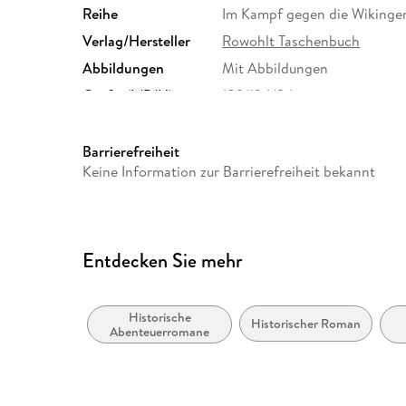
Reihe
Im Kampf gegen die Wikinger
Verlag/Hersteller
Rowohlt Taschenbuch
Abbildungen
Mit Abbildungen
Größe (L/B/H)
189/124/34 mm
Herstelleradresse
Rowohlt Verlag GmbH, Kirch
Rowohlt Verlag GmbH, produ
Barrierefreiheit
Keine Information zur Barrierefreiheit bekannt
Entdecken Sie mehr
Historische
Historischer Roman
Abenteuerromane
Be