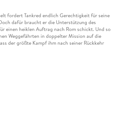
lt fordert Tankred endlich Gerechtigkeit für seine
 Doch dafür braucht er die Unterstützung des
n für einen heiklen Auftrag nach Rom schickt. Und so
nen Weggefährten in doppelter Mission auf die
dass der größte Kampf ihm nach seiner Rückkehr
r Gerold hat in Maastricht einen Pakt mit dem
 räumen und das Erbe ein für alle Mal in die
em Goldenen Homer 2024 ausgezeichnet.