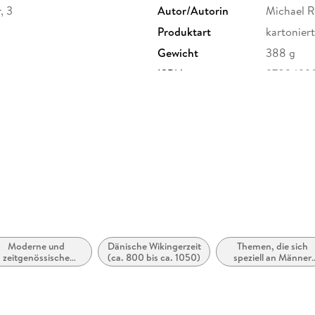
, 3
Autor/Autorin
Michael 
Produktart
kartoniert
Gewicht
388 g
ISBN
9783499
enallee 19, 20099 Hamburg,
ktsicherheit@rowohlt.de
Moderne und
Dänische Wikingerzeit
Themen, die sich
zeitgenössische
(ca. 800 bis ca. 1050)
speziell an Männer
lletristik: allgemein
und/oder Jungen
und literarisch
richten