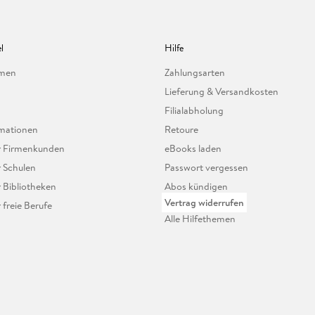
l
Hilfe
hmen
Zahlungsarten
Lieferung & Versandkosten
Filialabholung
mationen
Retoure
ür Firmenkunden
eBooks laden
r Schulen
Passwort vergessen
r Bibliotheken
Abos kündigen
Vertrag widerrufen
r freie Berufe
Alle Hilfethemen