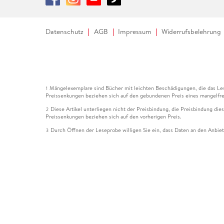
Datenschutz
AGB
Impressum
Widerrufsbelehrung
Mängelexemplare sind Bücher mit leichten Beschädigungen, die das Les
1
Preissenkungen beziehen sich auf den gebundenen Preis eines mangelfre
Diese Artikel unterliegen nicht der Preisbindung, die Preisbindung die
2
Preissenkungen beziehen sich auf den vorherigen Preis.
Durch Öffnen der Leseprobe willigen Sie ein, dass Daten an den Anbie
3
Der gebundene Preis dieses Artikels wird nach Ablauf des auf der Arti
4
Der Preisvergleich bezieht sich auf die unverbindliche Preisempfehlun
5
Der gebundene Preis dieses Artikels wurde vom Verlag gesenkt. Angabe
6
Die Preisbindung dieses Artikels wurde aufgehoben. Angaben zu Preis
7
Der gebundene Preis dieses Artikels wird nach Ablauf des auf der Arti
8
Ihr Gutschein SOMMER13 gilt bis einschließlich 10.08.2026. Sie könne
12
gültig für gesetzlich preisgebundene Artikel (deutschsprachige Bücher 