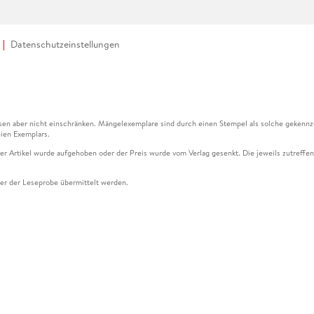
Datenschutzeinstellungen
en aber nicht einschränken. Mängelexemplare sind durch einen Stempel als solche gekennz
ien Exemplars.
ser Artikel wurde aufgehoben oder der Preis wurde vom Verlag gesenkt. Die jeweils zutreffend
ter der Leseprobe übermittelt werden.
kelseite dargestellten Datums vom Verlag angehoben.
g (UVP) des Herstellers.
n zu Preissenkungen beziehen sich auf den vorherigen Preis.
senkungen beziehen sich auf den letzten gebundenen Preis.
kelseite dargestellten Datums vom Verlag angehoben.
n den Gutschein ausschließlich online einlösen unter www.hugendubel.de. Keine Bestellung z
und eBooks) sowie für preisgebundene Kalender, tolino shine (4016621130466), tolino selec