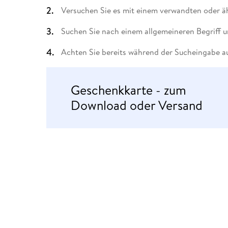
Leseempfehlung
eBook Abonnement
Postkarten
Westerman
Kinder- &
Kugelschr
Versuchen Sie es mit einem verwandten oder äh
Hörbuchsprecher
Günstige Spielwaren
Wochenkalender
Kinderbü
Romane
Geräte im
Puzzles &
Schule & 
Buchtrends auf Social Media
eBooks verschenken
Klett Lern
Krimis & T
Buchkalender
Kochen &
Sachbüch
Sprachka
Suchen Sie nach einem allgemeineren Begriff u
büchermenschen
Duden Sh
Romane
Krimis & T
Achten Sie bereits während der Sucheingabe au
Top Autor:innen
Hörspiele
Manga
Top Serien
Hörbuchs
Geschenkkarte - zum
Gebrauchtbuch
Download oder Versand