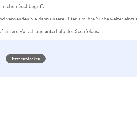
Fremdsprachige Bücher
n Lernhilfen
 Jugendbücher
eiber
Hörbuch Downloads im Bundle
nlichen Suchbegriff.
cher
 Vergleich
 Puzzlezubehör
Lernen
New Adult
STABILO
Taschenbücher
hilfen
hriller
 Backen
er
lender
Ratgeber
nd verwenden Sie dann unsere Filter, um Ihre Suche weiter einzu
op
hriller
Romance
f unsere Vorschläge unterhalb des Suchfeldes.
Sachbücher
precher:innen
Science Fiction
Fremdsprachige Bücher
Jetzt entdecken