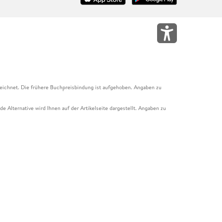
eichnet. Die frühere Buchpreisbindung ist aufgehoben. Angaben zu
e Alternative wird Ihnen auf der Artikelseite dargestellt. Angaben zu
ur Abholung mit Zahlung in der Filiale möglich. Der Gutschein ist nicht
t und das Hugendubel Hörbuch Abo. Der Gutschein ist nicht mit anderen