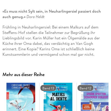
«Es muss nicht Sylt sein, in Neuharlingersiel passiert doch
auch genug.»
Dora Heldt
Frühling in Neuharlingersiel: Bei einem Malkurs auf dem
Steffens-Hof stellen die Teilnehmer zur Begrüßung ihr
Lieblingsbild vor. Karin Müller hat ein Ölgemälde aus der
Küche ihrer Oma dabei, das verdächtig an Van Gogh
erinnert. Eine Kopie? Karins Oma ist schließlich keine
Kunstsammlerin und vermögend schon mal gar nicht.
Kursleiter Conrad ist sich trotzdem sicher, dass es echt ist.
Zum Entsetzen aller ist Karin am nächsten Tag tot. Ermordet.
Als kurz darauf auch Conrad stirbt, glauben Rosa, Rudi und
Mehr aus dieser Reihe
Henner nicht an einen Zufall und beginnen, der Sache auf
den Grund zu gehen.
Band 13
Band 12
«Ich liebe diese Reihe! ! !»
Gisa Pauly