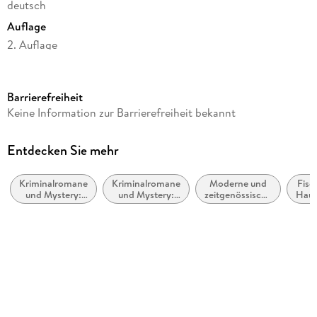
deutsch
Auflage
2. Auflage
Seitenanzahl
287
Barrierefreiheit
Reihe
Keine Information zur Barrierefreiheit bekannt
Henner, Rudi und Rosa, 11
Autor/Autorin
Entdecken Sie mehr
Christiane Franke, Cornelia Kuhnert
Kriminalromane
Kriminalromane
Moderne und
Fisc
Verlag/Hersteller
und Mystery:
und Mystery:
zeitgenössische
Haus
Rowohlt Taschenbuch
Cosy Mystery
Humor
Belletristik:
Aqu
allgemein und
Produktart
literarisch
kartoniert
Gewicht
254 g
Größe (L/B/H)