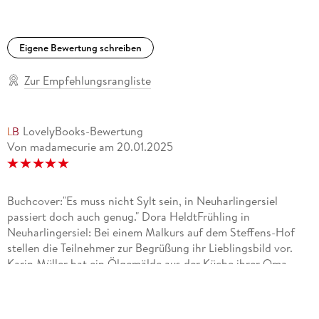
Eigene Bewertung schreiben
Zur Empfehlungsrangliste
LovelyBooks-Bewertung
Von madamecurie
am
20.01.2025
Buchcover:"Es muss nicht Sylt sein, in Neuharlingersiel
passiert doch auch genug." Dora HeldtFrühling in
Neuharlingersiel: Bei einem Malkurs auf dem Steffens-Hof
stellen die Teilnehmer zur Begrüßung ihr Lieblingsbild vor.
Karin Müller hat ein Ölgemälde aus der Küche ihrer Oma
dabei, das verdächtig an Van Gogh erinnert. Eine Kopie?
Karins Oma ist schließlich keine Kunstsammlerin und
vermögend schon mal gar nicht. Kursleiter Conrad ist sich