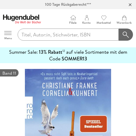
100 Tage Rückgaberecht***
Abholung in über 100 Filialen
Filiale
Konto
Merkzettel
Warenkorb
Hugendubel
Menu
Summer Sale:
13% Rabatt
auf viele Sortimente mit dem
12
mehr
Code
SOMMER13
erfahren
Band 11