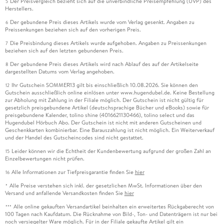
Der Preisvergleich bezieht sich auf die unverbindliche Preisempfehlung (UVP) des
5
Herstellers.
Der gebundene Preis dieses Artikels wurde vom Verlag gesenkt. Angaben zu
6
Preissenkungen beziehen sich auf den vorherigen Preis.
Die Preisbindung dieses Artikels wurde aufgehoben. Angaben zu Preissenkungen
7
beziehen sich auf den letzten gebundenen Preis.
Der gebundene Preis dieses Artikels wird nach Ablauf des auf der Artikelseite
8
dargestellten Datums vom Verlag angehoben.
Ihr Gutschein SOMMER13 gilt bis einschließlich 10.08.2026. Sie können den
12
Gutschein ausschließlich online einlösen unter www.hugendubel.de. Keine Bestellung
zur Abholung mit Zahlung in der Filiale möglich. Der Gutschein ist nicht gültig für
gesetzlich preisgebundene Artikel (deutschsprachige Bücher und eBooks) sowie für
preisgebundene Kalender, tolino shine (4016621130466), tolino select und das
Hugendubel Hörbuch Abo. Der Gutschein ist nicht mit anderen Gutscheinen und
Geschenkkarten kombinierbar. Eine Barauszahlung ist nicht möglich. Ein Weiterverkauf
und der Handel des Gutscheincodes sind nicht gestattet.
Leider können wir die Echtheit der Kundenbewertung aufgrund der großen Zahl an
15
Einzelbewertungen nicht prüfen.
Alle Informationen zur Tiefpreisgarantie finden Sie
hier
16
Alle Preise verstehen sich inkl. der gesetzlichen MwSt. Informationen über den
*
Versand und anfallende Versandkosten finden Sie
hier
Alle online gekauften Versandartikel beinhalten ein erweitertes Rückgaberecht von
***
100 Tagen nach Kaufdatum. Die Rücknahme von Bild-, Ton- und Datenträgern ist nur bei
noch versiegelter Ware möglich. Für in der Filiale gekaufte Artikel gilt ein