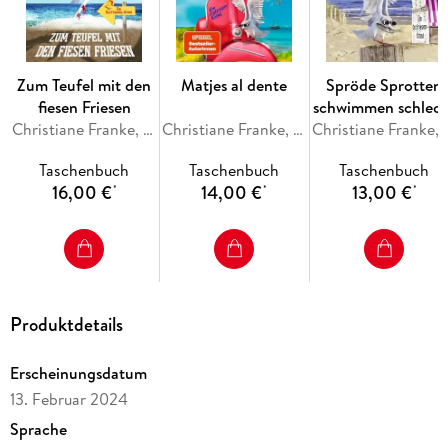
Zum Teufel mit den
Matjes al dente
Spröde Sprotten
fiesen Friesen
schwimmen schlech
Christiane Franke, Cornelia Kuhnert
Christiane Franke, Cornelia Kuhnert
Christiane Franke
Taschenbuch
Taschenbuch
Taschenbuch
16,00 €
14,00 €
13,00 €
*
*
*
Produktdetails
Erscheinungsdatum
13. Februar 2024
Sprache