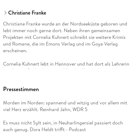
Christiane Franke
Christiane Franke wurde an der Nordseeküste geboren und
lebt immer noch gerne dort. Neben ihren gemeinsamen
Projekten mit Cornelia Kuhnert schreibt sie weitere Krimis
und Romane, die im Emons Verlag und im Goya Verlag
erscheinen.
Cornelia Kuhnert lebt in Hannover und hat dort als Lehrerin
gearbeitet. Sie hat bereits zahlreiche Kriminalromane
veröffentlicht und Anthologien herausgegeben.
Pressestimmen
Neben ihrer Bestsellerserie um Henner, Rudi und Rosa
veröffentlichen die Autorinnen bei rororo eine Krimireihe um
Morden im Norden: spannend und witzig und vor allem mit
Heißmangelbetreiberin Martha Frisch, die in den
viel Herz erzählt. Reinhard Jahn, WDR 5
Fünfzigerjahren in Leer ermittelt.
Es muss nicht Sylt sein, in Neuharlingersiel passiert doch
Mehr über die Autorinnen unter: www. kuestenkrimi. de
auch genug. Dora Heldt trifft - Podcast