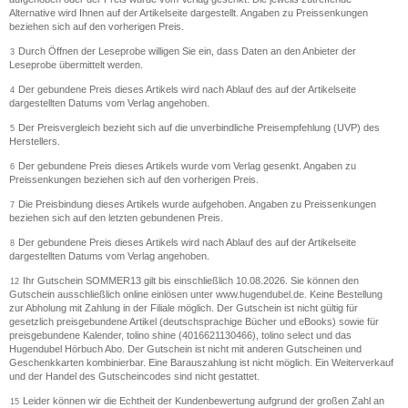
Alternative wird Ihnen auf der Artikelseite dargestellt. Angaben zu Preissenkungen
beziehen sich auf den vorherigen Preis.
Durch Öffnen der Leseprobe willigen Sie ein, dass Daten an den Anbieter der
3
Leseprobe übermittelt werden.
Der gebundene Preis dieses Artikels wird nach Ablauf des auf der Artikelseite
4
dargestellten Datums vom Verlag angehoben.
Der Preisvergleich bezieht sich auf die unverbindliche Preisempfehlung (UVP) des
5
Herstellers.
Der gebundene Preis dieses Artikels wurde vom Verlag gesenkt. Angaben zu
6
Preissenkungen beziehen sich auf den vorherigen Preis.
Die Preisbindung dieses Artikels wurde aufgehoben. Angaben zu Preissenkungen
7
beziehen sich auf den letzten gebundenen Preis.
Der gebundene Preis dieses Artikels wird nach Ablauf des auf der Artikelseite
8
dargestellten Datums vom Verlag angehoben.
Ihr Gutschein SOMMER13 gilt bis einschließlich 10.08.2026. Sie können den
12
Gutschein ausschließlich online einlösen unter www.hugendubel.de. Keine Bestellung
zur Abholung mit Zahlung in der Filiale möglich. Der Gutschein ist nicht gültig für
gesetzlich preisgebundene Artikel (deutschsprachige Bücher und eBooks) sowie für
preisgebundene Kalender, tolino shine (4016621130466), tolino select und das
Hugendubel Hörbuch Abo. Der Gutschein ist nicht mit anderen Gutscheinen und
Geschenkkarten kombinierbar. Eine Barauszahlung ist nicht möglich. Ein Weiterverkauf
und der Handel des Gutscheincodes sind nicht gestattet.
Leider können wir die Echtheit der Kundenbewertung aufgrund der großen Zahl an
15