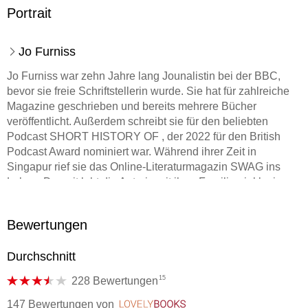
Portrait
Jo Furniss
Jo Furniss war zehn Jahre lang Jounalistin bei der BBC,
bevor sie freie Schriftstellerin wurde. Sie hat für zahlreiche
Magazine geschrieben und bereits mehrere Bücher
veröffentlicht. Außerdem schreibt sie für den beliebten
Podcast SHORT HISTORY OF , der 2022 für den British
Podcast Award nominiert war. Während ihrer Zeit in
Singapur rief sie das Online-Literaturmagazin SWAG ins
Leben. Derzeit lebt die Autorin mit ihrer Familie - inklusive
Pudel - an der Südküste Englands.
Bewertungen
Sabine Schilasky lebt und arbeitet in Hamburg. Sie hat u. a.
M. C. Beaton, Alex Kava, Kwei Quartey, M. W. Craven, N.
Durchschnitt
Richards/M. Costello, Clare Mackintosh und Owen Mullen
übersetzt.
15
228 Bewertungen
147 Bewertungen
von
LovelyBooks