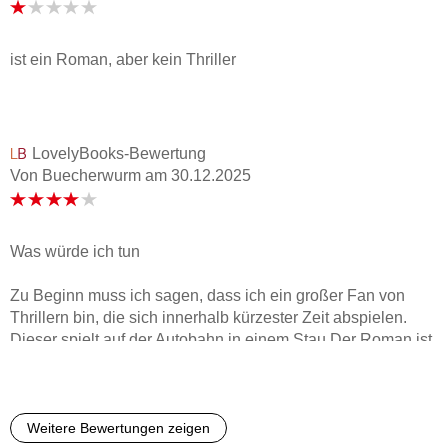
ist ein Roman, aber kein Thriller
LovelyBooks-Bewertung
Von Buecherwurm
am
30.12.2025
Was würde ich tun
Zu Beginn muss ich sagen, dass ich ein großer Fan von
Thrillern bin, die sich innerhalb kürzester Zeit abspielen.
Dieser spielt auf der Autobahn in einem Stau.Der Roman ist
in Stunden (genauer gesagt 5 Stunden) aufgebaut und dann
noch einmal in Einzelkapitel mit genauer Uhrzeit. So ist man
als LeserIn mittendrin im Geschehen, als ob man es selbst
miterlebt.Mir gefällt vor allem, dass eine Frau als Ermittlerin
Weitere Bewertungen zeigen