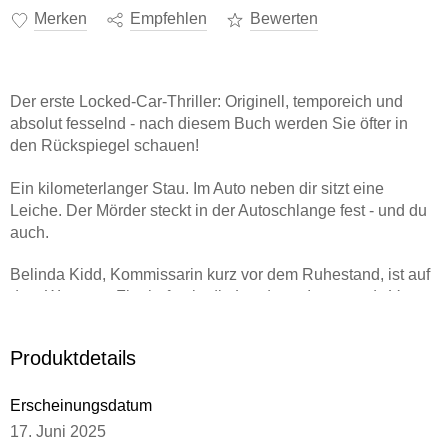
Merken
Empfehlen
Bewerten
Der erste Locked-Car-Thriller: Originell, temporeich und
absolut fesselnd - nach diesem Buch werden Sie öfter in
den Rückspiegel schauen!
Ein kilometerlanger Stau. Im Auto neben dir sitzt eine
Leiche. Der Mörder steckt in der Autoschlange fest - und du
auch.
Belinda Kidd, Kommissarin kurz vor dem Ruhestand, ist auf
dem Weg vom Flughafen in die Londoner Innenstadt. Vom
Jetlag geplagt, will sie einfach nur nach Hause - als der
Verkehr plötzlich stockt und dann zum völligen Stillstand
Produktdetails
kommt. Grund dafür: eine Explosion in einem Tunnel.
Geschätzte Wartezeit: mehrere Stunden. Als Belinda sich
Erscheinungsdatum
zwischen den parkenden Autos die Beine vertritt, macht sie
in einem der anderen Fahrzeuge eine grausige Entdeckung:
17. Juni 2025