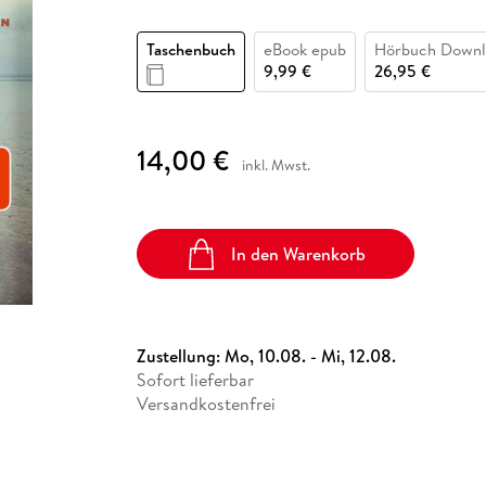
Fremdsprachige Bücher
n Lernhilfen
 Jugendbücher
eiber
Hörbuch Downloads im Bundle
cher
 Vergleich
 Puzzlezubehör
Lernen
New Adult
STABILO
Taschenbücher
Taschenbuch
eBook epub
Hörbuch Downl
hilfen
hriller
 Backen
er
lender
Ratgeber
9,99 €
26,95 €
op
hriller
Romance
Sachbücher
14,00 €
precher:innen
Science Fiction
inkl. Mwst.
Fremdsprachige Bücher
In den Warenkorb
Zustellung:
Mo, 10.08. - Mi, 12.08.
Sofort lieferbar
Versandkostenfrei