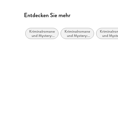
Entdecken Sie mehr
Kriminalromane
Kriminalromane
Kriminalr
und Mystery:
und Mystery:
und Myste
Cosy Mystery
Humor
Polizeiarbe
Forensi