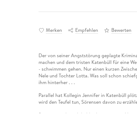
Merken
Empfehlen
Bewerten
Der von seiner Angststörung geplagte Krimina
machen und dem tristen Katenbüll für eine Weil
- schwimmen gehen. Nur einen kurzen Zwischen
Nele und Tochter Lotta. Was soll schon schief
ihm hinterher . . .
Parallel hat Kollegin Jennifer in Katenbüll plö
wird den Teufel tun, Sörensen davon zu erzähl
Sörensen sieht sich bald schon in einem Netz
nicht nur ihm die Sicht versperrt. Oder ist es
ihn zur Wahrheit führt?