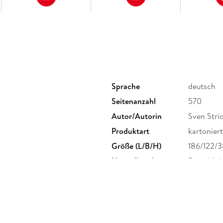
Sprache
deutsch
Seitenanzahl
570
Autor/Autorin
Sven Stri
Produktart
kartoniert
Größe (L/B/H)
186/122/
Herstelleradresse
Rowohlt V
Rowohlt V