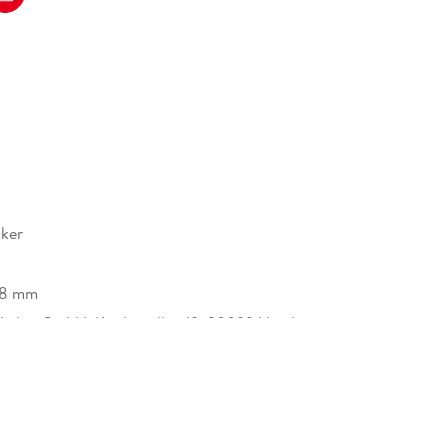
cker
38 mm
erlag GmbH, Kirchenallee 19, 20099 Hamburg,
erlag GmbH, produktsicherheit@rowohlt.de