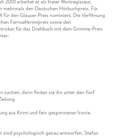
t 2001 arbeitet er als freier Wortregisseur,
on mehrmals den Deutschen Hörbuchpreis. Für
für den Glauser-Preis nominiert. Die Verfilmung
chen Fernsehkrimipreis sowie den
tricker für das Drehbuch mit dem Grimme-Preis
hter.
n suchen, dann finden sie ihn unter den fünf
Zeitung
ung aus Krimi und fein gesponnener Ironie.
en sind psychologisch genau entworfen. Stefan