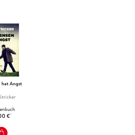
 hat Angst
Stricker
henbuch
00 €
*