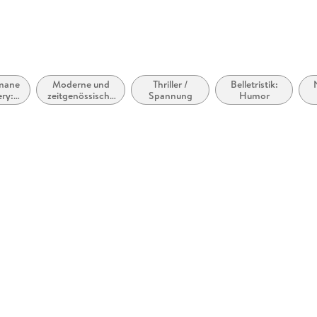
omane
Moderne und
Thriller /
Belletristik:
ry:
zeitgenössische
Spannung
Humor
it &
Belletristik:
k
allgemein und
literarisch