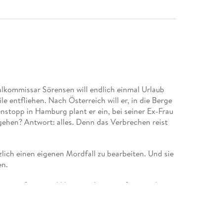
lkommissar Sörensen will endlich einmal Urlaub
e entfliehen. Nach Österreich will er, in die Berge
stopp in Hamburg plant er ein, bei seiner Ex-Frau
gehen? Antwort: alles. Denn das Verbrechen reist
tzlich einen eigenen Mordfall zu bearbeiten. Und sie
en.
 aus größeren und kleineren Lügen gefangen, das
 am Ende gerade diese Spur aus Lügen, die Jenni und