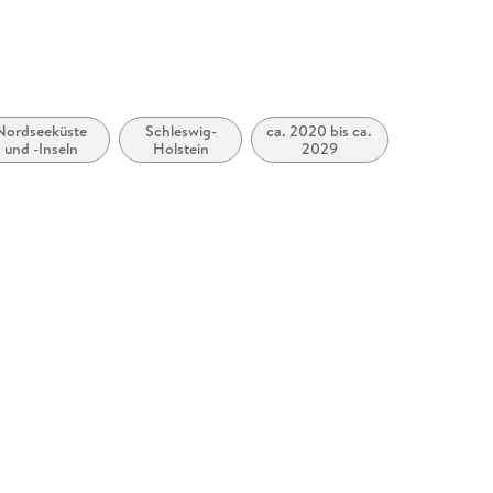
Nordseeküste
Schleswig-
ca. 2020 bis ca.
und -Inseln
Holstein
2029