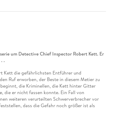
serie um Detective Chief Inspector Robert Kett. Er
. .
t Kett die gefährlichsten Entführer und
den Ruf erworben, der Beste in diesem Metier zu
eginnt, die Kriminellen, die Kett hinter Gitter
, die er nicht fassen konnte. Ein Fall von
einen weiteren verurteilten Schwerverbrecher vor
ststellen, dass die Gefahr noch größer ist als
die bösen Jungs abgesehen. Er will ihn, Robert Kett.