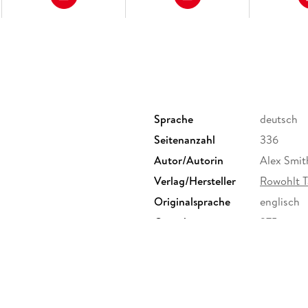
Sprache
deutsch
Seitenanzahl
336
Autor/Autorin
Alex Smit
Verlag/Hersteller
Rowohlt 
Originalsprache
englisch
Gewicht
275 g
ISBN
9783499
enallee 19, 20099 Hamburg,
ktsicherheit@rowohlt.de