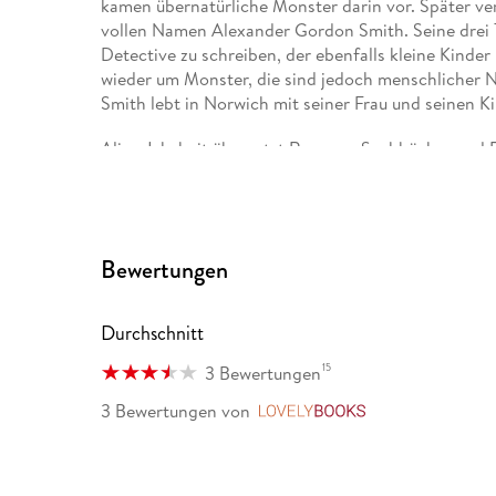
kamen übernatürliche Monster darin vor. Später ve
vollen Namen Alexander Gordon Smith. Seine drei Tö
Detective zu schreiben, der ebenfalls kleine Kinder 
wieder um Monster, die sind jedoch menschlicher N
Smith lebt in Norwich mit seiner Frau und seinen K
Alice Jakubeit übersetzt Romane, Sachbücher und
u. a. Alexander McCall Smith, Greer Hendricks & 
Sáenz. Sie lebt in Düsseldorf.
Bewertungen
Durchschnitt
15
3 Bewertungen
3 Bewertungen
von
LovelyBooks