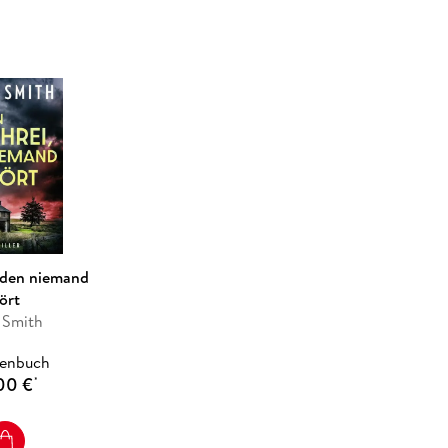
, den niemand
ört
 Smith
henbuch
00 €
*