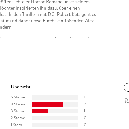
röffentlichte er Horror-Romane unter seinem
chter inspirierten ihn dazu, über einen
hat. In den Thrillern mit DCI Robert Kett geht es
atur und daher umso Furcht einflößender. Alex
indern.
 Reportagen aus dem Englischen und Spanischen,
Sarah Pekkanen, Brian McGilloway und Eva García
Übersicht
5 Sterne
0
4 Sterne
2
3 Sterne
1
2 Sterne
0
1 Stern
0