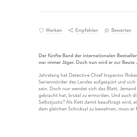
Merken
Empfehlen
Bewerten
Der fünfte Band der internationalen Bestseller
war immer Jäger. Doch nun wird er zur Beute . 
Jahrelang hat Detective Chief Inspector Rober
Serienmörder des Landes aufgespürt und sich 
sein. Doch nun wendet sich das Blatt. Jemand b
gebracht hat, brutal zu ermorden. Und auch die
Selbstjustiz? Als Kett damit beauftragt wird, 
dem gleichen Schicksal zu bewahren, muss er fe
vermutet. Denn der Killer hat es nicht nur auf 
Band 1: Ein Schrei, den niemand hört