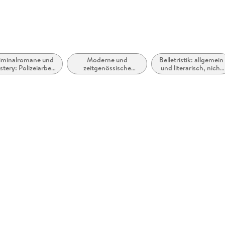
iminalromane und
Moderne und
Belletristik: allgemein
tery: Polizeiarbeit
zeitgenössische
und literarisch, nicht
& Forensik
Belletristik: allgemein
nach Genre
und literarisch