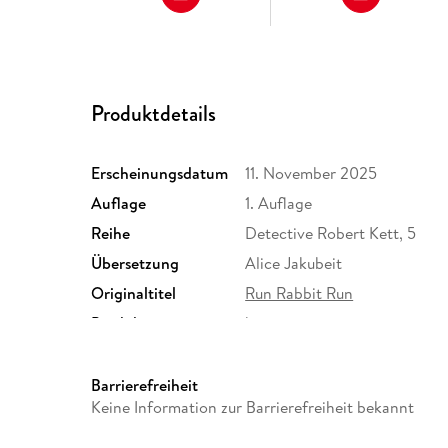
Produktdetails
Erscheinungsdatum
11. November 2025
Auflage
1. Auflage
Reihe
Detective Robert Kett, 5
Übersetzung
Alice Jakubeit
Originaltitel
Run Rabbit Run
Produktart
kartoniert
Größe (L/B/H)
189/126/25 mm
Herstelleradresse
Rowohlt Verlag GmbH, Kirch
Barrierefreiheit
Rowohlt Verlag GmbH, produ
Keine Information zur Barrierefreiheit bekannt