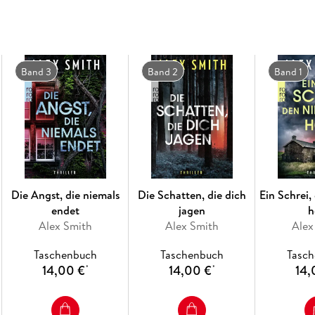
Band 2: Die Schatten, die dich jagen
Band 3: Die Angst, die niemals endet
Band 4: Die Stimmen, die dich rufen
Band 3
Band 2
Band 1
Band 5: Die Spuren, die sich verlieren
Die Angst, die niemals
Die Schatten, die dich
Ein Schrei
endet
jagen
h
Alex Smith
Alex Smith
Alex
Taschenbuch
Taschenbuch
Tasc
14,00 €
14,00 €
14,
*
*