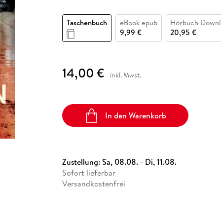
Fremdsprachige Bücher
n Lernhilfen
 Jugendbücher
eiber
Hörbuch Downloads im Bundle
cher
 Vergleich
 Puzzlezubehör
Lernen
New Adult
STABILO
Taschenbücher
Taschenbuch
eBook epub
Hörbuch Downl
hilfen
hriller
 Backen
er
lender
Ratgeber
9,99 €
20,95 €
op
hriller
Romance
Sachbücher
14,00 €
precher:innen
Science Fiction
inkl. Mwst.
Fremdsprachige Bücher
In den Warenkorb
Zustellung:
Sa, 08.08. - Di, 11.08.
Sofort lieferbar
Versandkostenfrei