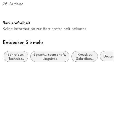
26. Auflage
Seitenanzahl
224
Barrierefreiheit
Autor/Autorin
Keine Information zur Barrierefreiheit bekannt
Wolf Schneider
Verlag/Hersteller
Entdecken Sie mehr
Rowohlt Taschenbuch Verlag
Schreiben,
Sprachwissenschaft,
Kreatives
Produktart
Deutsc
Technical
Linguistik
Schreiben,
kartoniert
Writing,
Handbücher
Styleguides
Gewicht
253 g
Größe (L/B/H)
190/125/16 mm
ISBN
9783499196959
Herstelleradresse