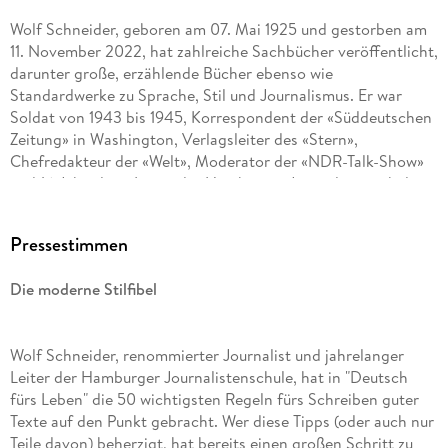
Wolf Schneider, geboren am 07. Mai 1925 und gestorben am
11. November 2022, hat zahlreiche Sachbücher veröffentlicht,
darunter große, erzählende Bücher ebenso wie
Standardwerke zu Sprache, Stil und Journalismus. Er war
Soldat von 1943 bis 1945, Korrespondent der «Süddeutschen
Zeitung» in Washington, Verlagsleiter des «Stern»,
Chefredakteur der «Welt», Moderator der «NDR-Talk-Show»
und 16 Jahre lang Leiter der Hamburger Journalistenschule.
2011 erhielt er den Henri-Nannen-Preis für sein Lebenswerk,
2012 wurde er vom «Medium Magazin» als Journalist des
Pressestimmen
Jahres für sein Lebenswerk geehrt. Zuletzt erschienen bei
Rowohlt «Der Soldat. Ein Nachruf» (2013) und «Denkt endlich
Die moderne Stilfibel
an die Enkel! Eine letzte Warnung, bevor alles zu spät ist»
(2019). Er lebte in Starnberg.
Wolf Schneider, renommierter Journalist und jahrelanger
Leiter der Hamburger Journalistenschule, hat in "Deutsch
fürs Leben" die 50 wichtigsten Regeln fürs Schreiben guter
Texte auf den Punkt gebracht. Wer diese Tipps (oder auch nur
Teile davon) beherzigt, hat bereits einen großen Schritt zu