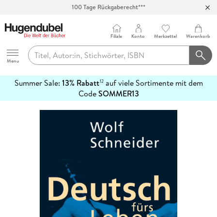
100 Tage Rückgaberecht***
Abholung in über 100 Filialen
Filiale
Konto
Merkzettel
Warenkorb
Hugendubel
Menu
Summer Sale:
13% Rabatt
auf viele Sortimente mit dem
12
mehr
Code
SOMMER13
erfahren