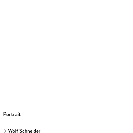
Rowohlt Verlag GmbH, Kirchenallee 19, 20099 Hamburg,
Rowohlt Verlag GmbH, produktsicherheit@rowohlt.de
Portrait
Wolf Schneider