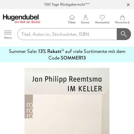
Abholung in über 100 Filialen
Filiale
Konto
Merkzettel
Warenkorb
Hugendubel
Menu
Summer Sale:
13% Rabatt
auf viele Sortimente mit dem
12
mehr
Code
SOMMER13
erfahren