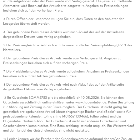
wurde aufgehoben oder der Preis wurde vom Verlag gesenkt. Die jeweils zutreffende
Alternative wird Ihnen auf der Artikelseite dargestellt. Angaben zu Preissenkungen
beziehen sich auf den vorherigen Preis.
Durch Öffnen der Leseprobe willigen Sie ein, dass Daten an den Anbieter der
3
Leseprobe übermittelt werden.
Der gebundene Preis dieses Artikels wird nach Ablauf des auf der Artikelseite
4
dargestellten Datums vom Verlag angehoben.
Der Preisvergleich bezieht sich auf die unverbindliche Preisempfehlung (UVP) des
5
Herstellers.
Der gebundene Preis dieses Artikels wurde vom Verlag gesenkt. Angaben zu
6
Preissenkungen beziehen sich auf den vorherigen Preis.
Die Preisbindung dieses Artikels wurde aufgehoben. Angaben zu Preissenkungen
7
beziehen sich auf den letzten gebundenen Preis.
Der gebundene Preis dieses Artikels wird nach Ablauf des auf der Artikelseite
8
dargestellten Datums vom Verlag angehoben.
Ihr Gutschein SOMMER13 gilt bis einschließlich 10.08.2026. Sie können den
12
Gutschein ausschließlich online einlösen unter www.hugendubel.de. Keine Bestellung
zur Abholung mit Zahlung in der Filiale möglich. Der Gutschein ist nicht gültig für
gesetzlich preisgebundene Artikel (deutschsprachige Bücher und eBooks) sowie für
preisgebundene Kalender, tolino shine (4016621130466), tolino select und das
Hugendubel Hörbuch Abo. Der Gutschein ist nicht mit anderen Gutscheinen und
Geschenkkarten kombinierbar. Eine Barauszahlung ist nicht möglich. Ein Weiterverkauf
und der Handel des Gutscheincodes sind nicht gestattet.
Leider können wir die Echtheit der Kundenbewertung aufgrund der großen Zahl an
15