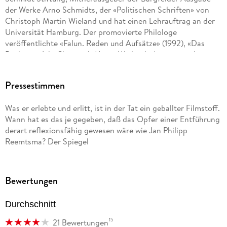
der Werke Arno Schmidts, der «Politischen Schriften» von
Christoph Martin Wieland und hat einen Lehrauftrag an der
Universität Hamburg. Der promovierte Philologe
veröffentlichte «Falun. Reden und Aufsätze» (1992), «Das
Buch vom Ich. Christoph MartinWielands Aristipp und einige
seiner Zeitgenossen » (1993) und «Mehr als ein Champion.
Über den Stil des BoxersMuhammad Ali» (1997).
Pressestimmen
Was er erlebte und erlitt, ist in der Tat ein geballter Filmstoff.
Wann hat es das je gegeben, daß das Opfer einer Entführung
derart reflexionsfähig gewesen wäre wie Jan Philipp
Reemtsma? Der Spiegel
Bewertungen
Durchschnitt
15
21 Bewertungen