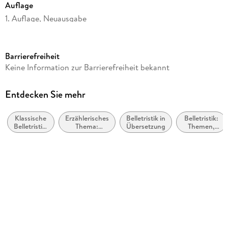
Auflage
1. Auflage, Neuausgabe
Seitenanzahl
304
Barrierefreiheit
Reihe
Keine Information zur Barrierefreiheit bekannt
Nabokov: Gesammelte Werke, 6
Autor/Autorin
Entdecken Sie mehr
Vladimir Nabokov
Klassische
Erzählerisches
Belletristik in
Belletristik:
Herausgegeben von
Belletristik:
Thema:
Übersetzung
Themen,
Dieter E. Zimmer
allgemein
Identität /
Stoffe,
und
Zugehörigkeit
Motive:
Übersetzung
literarisch
Seelenleben
Dieter E. Zimmer
Verlag/Hersteller
Rowohlt Taschenbuch
Originaltitel
The Real Life of Sebastian Knight