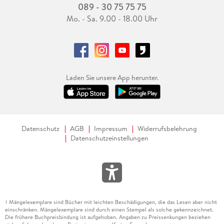
089 - 30 75 75 75
Mo. - Sa. 9.00 - 18.00 Uhr
Laden Sie unsere App herunter.
Datenschutz
AGB
Impressum
Widerrufsbelehrung
Datenschutzeinstellungen
Mängelexemplare sind Bücher mit leichten Beschädigungen, die das Lesen aber nicht
1
einschränken. Mängelexemplare sind durch einen Stempel als solche gekennzeichnet.
Die frühere Buchpreisbindung ist aufgehoben. Angaben zu Preissenkungen beziehen