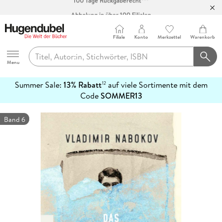
Abholung in über 100 Filialen
Filiale
Konto
Merkzettel
Warenkorb
Hugendubel
Menu
Summer Sale:
13% Rabatt
auf viele Sortimente mit dem
12
mehr
Code
SOMMER13
erfahren
Band 6