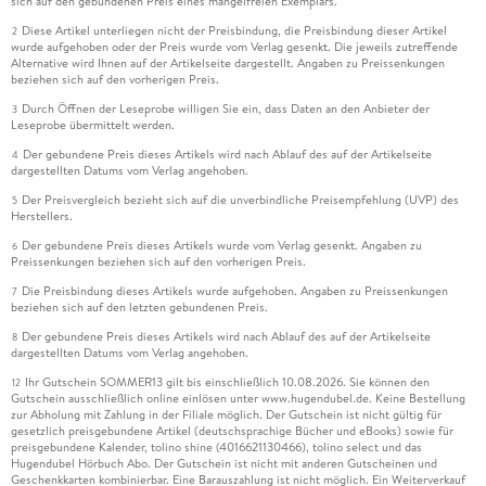
sich auf den gebundenen Preis eines mangelfreien Exemplars.
Diese Artikel unterliegen nicht der Preisbindung, die Preisbindung dieser Artikel
2
wurde aufgehoben oder der Preis wurde vom Verlag gesenkt. Die jeweils zutreffende
Alternative wird Ihnen auf der Artikelseite dargestellt. Angaben zu Preissenkungen
beziehen sich auf den vorherigen Preis.
Durch Öffnen der Leseprobe willigen Sie ein, dass Daten an den Anbieter der
3
Leseprobe übermittelt werden.
Der gebundene Preis dieses Artikels wird nach Ablauf des auf der Artikelseite
4
dargestellten Datums vom Verlag angehoben.
Der Preisvergleich bezieht sich auf die unverbindliche Preisempfehlung (UVP) des
5
Herstellers.
Der gebundene Preis dieses Artikels wurde vom Verlag gesenkt. Angaben zu
6
Preissenkungen beziehen sich auf den vorherigen Preis.
Die Preisbindung dieses Artikels wurde aufgehoben. Angaben zu Preissenkungen
7
beziehen sich auf den letzten gebundenen Preis.
Der gebundene Preis dieses Artikels wird nach Ablauf des auf der Artikelseite
8
dargestellten Datums vom Verlag angehoben.
Ihr Gutschein SOMMER13 gilt bis einschließlich 10.08.2026. Sie können den
12
Gutschein ausschließlich online einlösen unter www.hugendubel.de. Keine Bestellung
zur Abholung mit Zahlung in der Filiale möglich. Der Gutschein ist nicht gültig für
gesetzlich preisgebundene Artikel (deutschsprachige Bücher und eBooks) sowie für
preisgebundene Kalender, tolino shine (4016621130466), tolino select und das
Hugendubel Hörbuch Abo. Der Gutschein ist nicht mit anderen Gutscheinen und
Geschenkkarten kombinierbar. Eine Barauszahlung ist nicht möglich. Ein Weiterverkauf