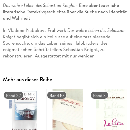
Das wahre Leben des Sebastian Knight
- Eine abenteuerliche
literarische Detektivgeschichte über die Suche nach Identität
und Wahrheit
In Vladimir Nabokovs Frühwerk
Das wahre Leben des Sebastian
Knight
begibt sich ein Exilrusse auf eine faszinierende
Spurensuche, um das Leben seines Halbbruders, des
enigmatischen Schriftstellers Sebastian Knight, zu
rekonstruieren. Ausgestattet mit nur wenigen
Jugenderinnerungen, spärlichen Informationen und einer
intimen Kenntnis von Knights Büchern, lässt er sich von
Bewunderung, Liebe und Enthusiasmus leiten.
Mehr aus dieser Reihe
Nabokov, der später mit seinem Meisterwerk Lolita Weltruhm
erlangte, erschafft in diesem Roman ein faszinierendes
Band 22
Band 10
Band 8
Vexierspiel um Doppelgänger und die Frage nach Identität.
Mit seiner eleganten Prosa und seinem unverwechselbaren
Stil zieht er den Leser tief hinein in die rätselhafte Welt des
Sebastian Knight. Ein Klassiker der Weltliteratur, der die
Grenzen zwischen Fiktion und Realität verschwimmen lässt.