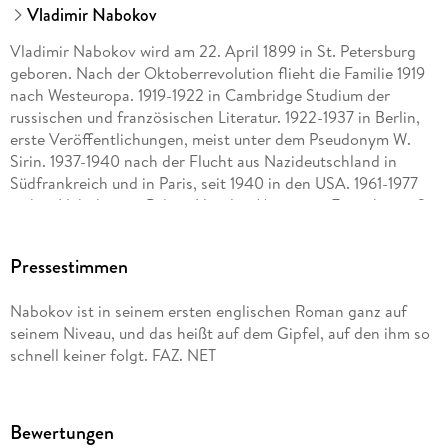
Vladimir Nabokov
Vladimir Nabokov wird am 22. April 1899 in St. Petersburg
geboren. Nach der Oktoberrevolution flieht die Familie 1919
nach Westeuropa. 1919-1922 in Cambridge Studium der
russischen und französischen Literatur. 1922-1937 in Berlin,
erste Veröffentlichungen, meist unter dem Pseudonym W.
Sirin. 1937-1940 nach der Flucht aus Nazideutschland in
Südfrankreich und in Paris, seit 1940 in den USA. 1961-1977
wohnt Nabokov im Palace Hotel in Montreux. Er stirbt am 2.
Juli 1977.
Pressestimmen
Dieter E. Zimmer, geb. 1934, war freier Autor und Übersetzer.
Von 1959 1999 war er Redakteur bei DIE ZEIT, davon 1973 1977
Nabokov ist in seinem ersten englischen Roman ganz auf
Leiter des Feuilletons, danach als Wissenschaftsjournalist mit
seinem Niveau, und das heißt auf dem Gipfel, auf den ihm so
den Schwerpunkten Psychologie, Biologie, Medizin und
schnell keiner folgt. FAZ. NET
Linguistik. Neben zahlreichen weiteren Auszeichnungen
erhielt er den Preis für Wissenschaftspublizistik der
Deutschen Gesellschaft für Psychologie. Bei Rowohlt war er
u. a. als Herausgeber und Übersetzer für die Nabokov-
Bewertungen
Gesamtausgabe verantwortlich. Dieter E. Zimmer starb 2020