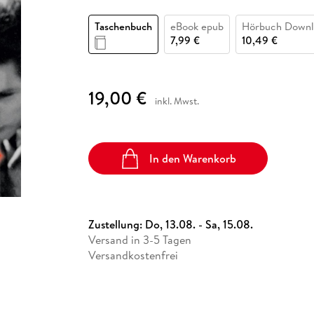
Fremdsprachige Bücher
n Lernhilfen
 Jugendbücher
eiber
Hörbuch Downloads im Bundle
cher
 Vergleich
 Puzzlezubehör
Lernen
New Adult
STABILO
Taschenbücher
Taschenbuch
eBook epub
Hörbuch Downl
hilfen
hriller
 Backen
er
lender
Ratgeber
7,99 €
10,49 €
op
hriller
Romance
Sachbücher
19,00 €
precher:innen
inkl. Mwst.
Science Fiction
Fremdsprachige Bücher
In den Warenkorb
Zustellung:
Do, 13.08. - Sa, 15.08.
Versand in 3-5 Tagen
Versandkostenfrei