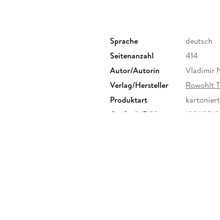
Sprache
deutsch
Seitenanzahl
414
Autor/Autorin
Vladimir
Verlag/Hersteller
Rowohlt T
Produktart
kartoniert
Größe (L/B/H)
190/125/
Herstelleradresse
Rowohlt V
Rowohlt V