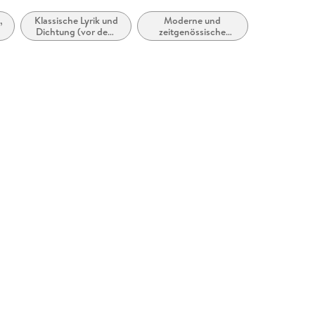
,
Klassische Lyrik und
Moderne und
Dichtung (vor dem
zeitgenössische
20. Jahrhundert)
Belletristik: allgemein
und literarisch