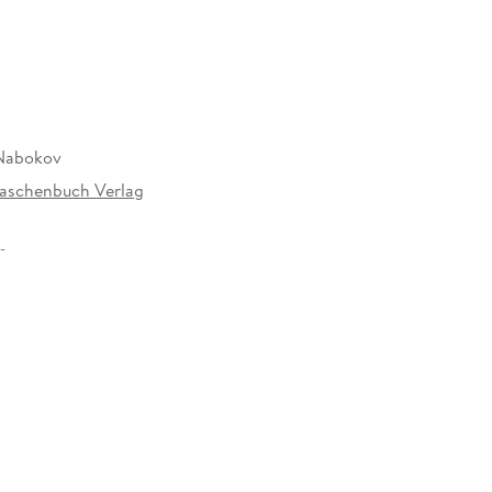
 Nabokov
aschenbuch Verlag
29 mm
erlag GmbH, Kirchenallee 19, 20099 Hamburg,
erlag GmbH, produktsicherheit@rowohlt.de