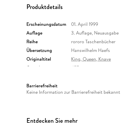
Produktdetails
Erscheinungsdatum
01. April 1999
Auflage
3. Auflage, Neuausgabe
Reihe
rororo Taschenbücher
Übersetzung
Hanswilhelm Haefs
Originaltitel
King, Queen, Knave
Gewicht
457 g
ISBN
9783499225529
Barrierefreiheit
Keine Information zur Barrierefreiheit bekannt
Entdecken Sie mehr