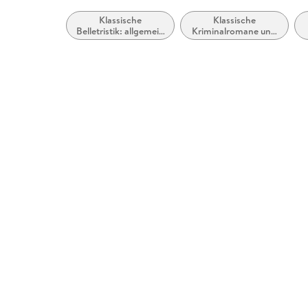
Klassische
Klassische
Belletristik: allgemein
Kriminalromane und
und literarisch
Mystery