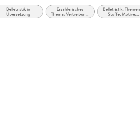
Belletristik in
Erzählerisches
Belletristik: Themen
Übersetzung
Thema: Vertreibung,
Stoffe, Motive:
Exil, Migration
Soziales