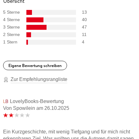
Übersicht
5 Sterne
13
4 Sterne
40
3 Sterne
47
2 Sterne
11
1 Stern
4
Eigene Bewertung schreiben
Zur Empfehlungsrangliste
LovelyBooks-Bewertung
Von Spowilein
am
26.10.2025
Ein Kurzgeschichte, mit wenig Tiefgang und für mich nicht
erkennbaren Ziel. Was wollten uns die Autoren damit sagen