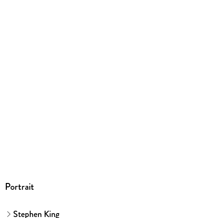
194/128/15 mm
ISBN
9783499227943
Herstelleradresse
Rowohlt Verlag GmbH, Kirchenallee 19, 20099 Hamburg,
Rowohlt Verlag GmbH, produktsicherheit@rowohlt.de
Portrait
Stephen King