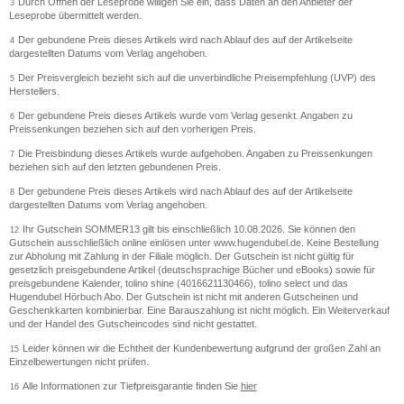
Durch Öffnen der Leseprobe willigen Sie ein, dass Daten an den Anbieter der
3
Leseprobe übermittelt werden.
Der gebundene Preis dieses Artikels wird nach Ablauf des auf der Artikelseite
4
dargestellten Datums vom Verlag angehoben.
Der Preisvergleich bezieht sich auf die unverbindliche Preisempfehlung (UVP) des
5
Herstellers.
Der gebundene Preis dieses Artikels wurde vom Verlag gesenkt. Angaben zu
6
Preissenkungen beziehen sich auf den vorherigen Preis.
Die Preisbindung dieses Artikels wurde aufgehoben. Angaben zu Preissenkungen
7
beziehen sich auf den letzten gebundenen Preis.
Der gebundene Preis dieses Artikels wird nach Ablauf des auf der Artikelseite
8
dargestellten Datums vom Verlag angehoben.
Ihr Gutschein SOMMER13 gilt bis einschließlich 10.08.2026. Sie können den
12
Gutschein ausschließlich online einlösen unter www.hugendubel.de. Keine Bestellung
zur Abholung mit Zahlung in der Filiale möglich. Der Gutschein ist nicht gültig für
gesetzlich preisgebundene Artikel (deutschsprachige Bücher und eBooks) sowie für
preisgebundene Kalender, tolino shine (4016621130466), tolino select und das
Hugendubel Hörbuch Abo. Der Gutschein ist nicht mit anderen Gutscheinen und
Geschenkkarten kombinierbar. Eine Barauszahlung ist nicht möglich. Ein Weiterverkauf
und der Handel des Gutscheincodes sind nicht gestattet.
Leider können wir die Echtheit der Kundenbewertung aufgrund der großen Zahl an
15
Einzelbewertungen nicht prüfen.
Alle Informationen zur Tiefpreisgarantie finden Sie
hier
16