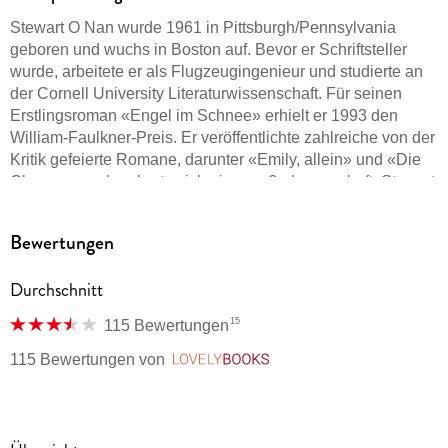
Stewart O Nan wurde 1961 in Pittsburgh/Pennsylvania
geboren und wuchs in Boston auf. Bevor er Schriftsteller
wurde, arbeitete er als Flugzeugingenieur und studierte an
der Cornell University Literaturwissenschaft. Für seinen
Erstlingsroman «Engel im Schnee» erhielt er 1993 den
William-Faulkner-Preis. Er veröffentlichte zahlreiche von der
Kritik gefeierte Romane, darunter «Emily, allein» und «Die
Chance», und eroberte sich eine große Leserschaft. Stewart
O Nan lebt in Boston.
Bewertungen
Thomas Gunkel, 1956 in Treysa geboren, arbeitete mehrere
Jahre als Erzieher. Nach seinem Studium der Germanistik
Durchschnitt
und Geografie in Marburg begann er, englischsprachige
literarische Werke ins Deutsche zu übertragen. Zu den von
15
115 Bewertungen
ihm übersetzten Autoren gehören u. a. Larry Brown, John
Cheever, Stewart O Nan, William Trevor und Richard Yates.
115 Bewertungen
von
LovelyBooks
Thomas Gunkel lebt und arbeitet in Schwalmstadt (Hessen).