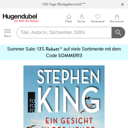
100 Tage Rückgaberecht***
Abholung in über 100 Filialen
Filiale
Konto
Merkzettel
Warenkorb
Hugendubel
Menu
13% Rabatt
12
Summer Sale:
auf viele Sortimente mit dem
SOMMER13
mehr
Code
erfahren