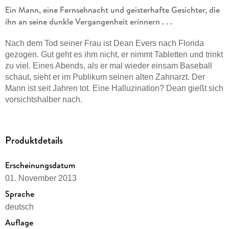
Ein Mann, eine Fernsehnacht und geisterhafte Gesichter, die
ihn an seine dunkle Vergangenheit erinnern . . .
Nach dem Tod seiner Frau ist Dean Evers nach Florida
gezogen. Gut geht es ihm nicht, er nimmt Tabletten und trinkt
zu viel. Eines Abends, als er mal wieder einsam Baseball
schaut, sieht er im Publikum seinen alten Zahnarzt. Der
Mann ist seit Jahren tot. Eine Halluzination? Dean gießt sich
vorsichtshalber nach.
Weitere Bekannte tauchen auf dem Bildschirm auf: alles
Menschen, denen Dean irgendwann im Leben übel
Produktdetails
mitgespielt hat. Auch seine verstorbene Frau ist dabei, die
ihm gleich noch per Handy erklärt, was für eine Hölle ihre
Erscheinungsdatum
Ehe war. Und dann sieht Dean das Gesicht, das er am
wenigsten sehen möchte und das ihn zu einem
01. November 2013
verzweifelten Schritt treibt.
Sprache
deutsch
Auflage
In