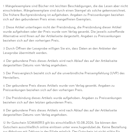
Mängelexemplare sind Bücher mit leichten Beschädigungen, die das Lesen aber nicht
1
einschränken. Mängelexemplare sind durch einen Stempel als solche gekennzeichnet.
Die frühere Buchpreisbindung ist aufgehoben. Angaben zu Preissenkungen beziehen
sich auf den gebundenen Preis eines mangelfreien Exemplars.
Diese Artikel unterliegen nicht der Preisbindung, die Preisbindung dieser Artikel
2
wurde aufgehoben oder der Preis wurde vom Verlag gesenkt. Die jeweils zutreffende
Alternative wird Ihnen auf der Artikelseite dargestellt. Angaben zu Preissenkungen
beziehen sich auf den vorherigen Preis.
Durch Öffnen der Leseprobe willigen Sie ein, dass Daten an den Anbieter der
3
Leseprobe übermittelt werden.
Der gebundene Preis dieses Artikels wird nach Ablauf des auf der Artikelseite
4
dargestellten Datums vom Verlag angehoben.
Der Preisvergleich bezieht sich auf die unverbindliche Preisempfehlung (UVP) des
5
Herstellers.
Der gebundene Preis dieses Artikels wurde vom Verlag gesenkt. Angaben zu
6
Preissenkungen beziehen sich auf den vorherigen Preis.
Die Preisbindung dieses Artikels wurde aufgehoben. Angaben zu Preissenkungen
7
beziehen sich auf den letzten gebundenen Preis.
Der gebundene Preis dieses Artikels wird nach Ablauf des auf der Artikelseite
8
dargestellten Datums vom Verlag angehoben.
Ihr Gutschein SOMMER13 gilt bis einschließlich 10.08.2026. Sie können den
12
Gutschein ausschließlich online einlösen unter www.hugendubel.de. Keine Bestellung
zur Abholung mit Zahlung in der Filiale möglich. Der Gutschein ist nicht gültig für