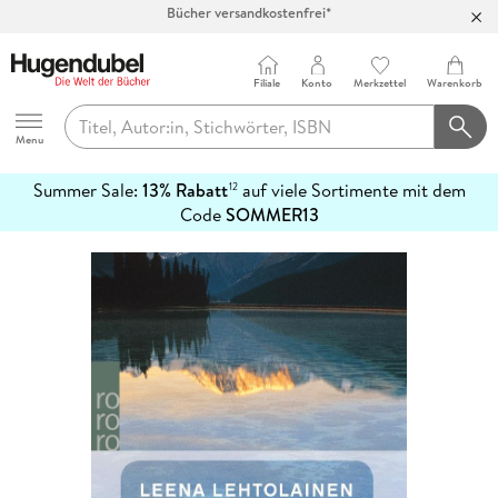
100 Tage Rückgaberecht***
Abholung in über 100 Filialen
Filiale
Konto
Merkzettel
Warenkorb
Hugendubel
Menu
Summer Sale:
13% Rabatt
auf viele Sortimente mit dem
12
mehr
Code
SOMMER13
erfahren