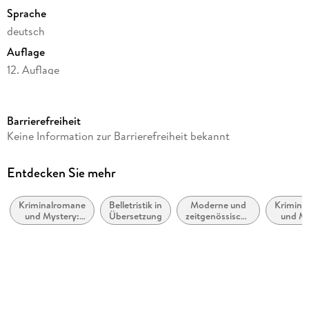
Sprache
deutsch
Auflage
12. Auflage
Seitenanzahl
252
Barrierefreiheit
Reihe
Keine Information zur Barrierefreiheit bekannt
Maria Kallio
Autor/Autorin
Entdecken Sie mehr
Leena Lehtolainen
Kriminalromane
Belletristik in
Moderne und
Krimina
Übersetzung
und Mystery:
Übersetzung
zeitgenössische
und My
Gabriele Schrey-Vasara
weibliche
Belletristik:
Polizei
Ermittler
allgemein und
Fore
Verlag/Hersteller
literarisch
Rowohlt Taschenbuch Verlag
Originaltitel
Harmin paikka