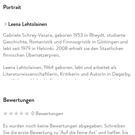
Portrait
Leena Lehtolainen
Gabriele Schrey-Vasara, geboren 1953 in Rheydt, studierte
Geschichte, Romanistik und Finnougristik in Göttingen und
lebt seit 1979 in Helsinki. 2008 erhielt sie den Staatlichen
finnischen Übersetzerpreis.
Leena Lehtolainen, 1964 geboren, lebt und arbeitet als
Literaturwissenschaftlerin, Kritikerin und Autorin in Degerby,
westlich von Helsinki. Sie ist eine der auch international
erfolgreichsten finnischen Schriftstellerinnen, ihre
Ermittlerin Maria Kallio gilt nicht nur als eine Art Kultfigur
Bewertungen
der finnischen Krimiszene, sondern erfreut sich auch bei
deutschen Leserinnen und Lesern seit dem Erscheinen des
0 Bewertungen
ersten Bandes der Reihe 1994 ungebrochener Beliebtheit.
Es wurden noch keine Bewertungen abgegeben. Schreiben
Sie die erste Bewertung zu "Auf die feine Art" und helfen Sie