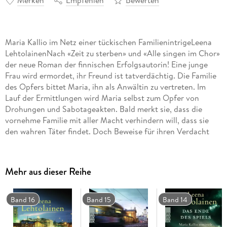
Merken
Empfehlen
Bewerten
Maria Kallio im Netz einer tückischen FamilienintrigeLeena
LehtolainenNach «Zeit zu sterben» und «Alle singen im Chor»
der neue Roman der finnischen Erfolgsautorin! Eine junge
Frau wird ermordet, ihr Freund ist tatverdächtig. Die Familie
des Opfers bittet Maria, ihn als Anwältin zu vertreten. Im
Lauf der Ermittlungen wird Maria selbst zum Opfer von
Drohungen und Sabotageakten. Bald merkt sie, dass die
vornehme Familie mit aller Macht verhindern will, dass sie
den wahren Täter findet. Doch Beweise für ihren Verdacht
hat sie nicht . . .
Mehr aus dieser Reihe
Band 16
Band 15
Band 14