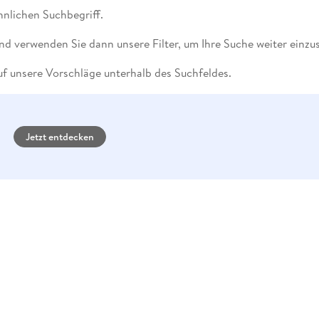
Fremdsprachige Bücher
n Lernhilfen
 Jugendbücher
eiber
Hörbuch Downloads im Bundle
nlichen Suchbegriff.
cher
 Vergleich
 Puzzlezubehör
Lernen
New Adult
STABILO
Taschenbücher
hilfen
hriller
 Backen
er
lender
Ratgeber
nd verwenden Sie dann unsere Filter, um Ihre Suche weiter einzu
op
hriller
Romance
f unsere Vorschläge unterhalb des Suchfeldes.
Sachbücher
precher:innen
Science Fiction
Fremdsprachige Bücher
Jetzt entdecken