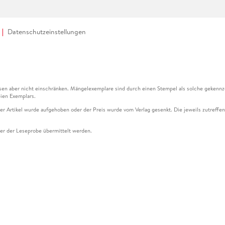
Datenschutzeinstellungen
en aber nicht einschränken. Mängelexemplare sind durch einen Stempel als solche gekennz
ien Exemplars.
ser Artikel wurde aufgehoben oder der Preis wurde vom Verlag gesenkt. Die jeweils zutreffend
ter der Leseprobe übermittelt werden.
kelseite dargestellten Datums vom Verlag angehoben.
g (UVP) des Herstellers.
n zu Preissenkungen beziehen sich auf den vorherigen Preis.
senkungen beziehen sich auf den letzten gebundenen Preis.
kelseite dargestellten Datums vom Verlag angehoben.
n den Gutschein ausschließlich online einlösen unter www.hugendubel.de. Keine Bestellung z
und eBooks) sowie für preisgebundene Kalender, tolino shine (4016621130466), tolino selec