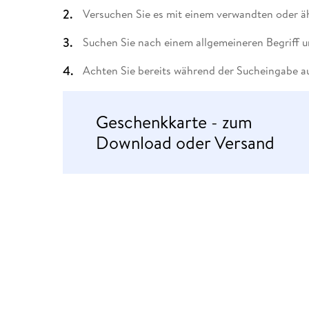
Leseempfehlung
eBook Abonnement
Postkarten
Westerman
Kinder- &
Kugelschr
Versuchen Sie es mit einem verwandten oder äh
Hörbuchsprecher
Günstige Spielwaren
Wochenkalender
Kinderbü
Romane
Geräte im
Puzzles &
Schule & 
Buchtrends auf Social Media
eBooks verschenken
Klett Lern
Krimis & T
Buchkalender
Kochen &
Sachbüch
Sprachka
Suchen Sie nach einem allgemeineren Begriff u
büchermenschen
Duden Sh
Romane
Krimis & T
Achten Sie bereits während der Sucheingabe au
Top Autor:innen
Hörspiele
Manga
Top Serien
Hörbuchs
Geschenkkarte - zum
Gebrauchtbuch
Download oder Versand