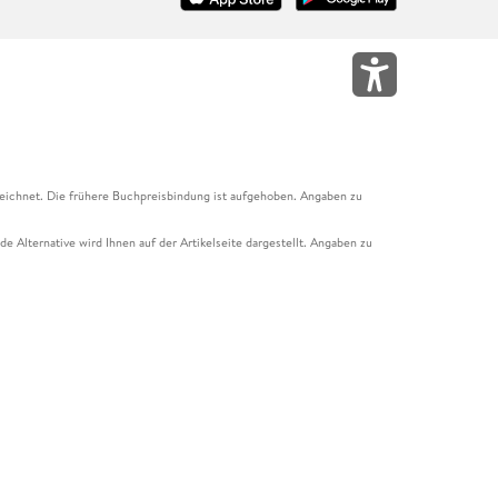
eichnet. Die frühere Buchpreisbindung ist aufgehoben. Angaben zu
e Alternative wird Ihnen auf der Artikelseite dargestellt. Angaben zu
ur Abholung mit Zahlung in der Filiale möglich. Der Gutschein ist nicht
t und das Hugendubel Hörbuch Abo. Der Gutschein ist nicht mit anderen