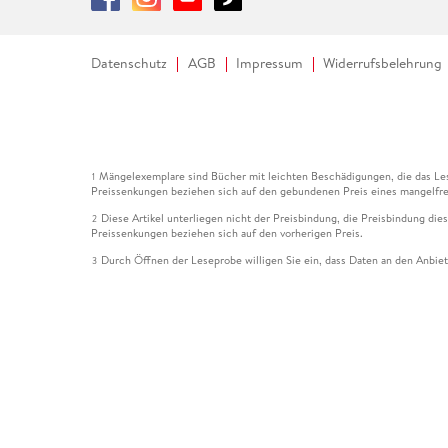
Datenschutz
AGB
Impressum
Widerrufsbelehrung
Mängelexemplare sind Bücher mit leichten Beschädigungen, die das Les
1
Preissenkungen beziehen sich auf den gebundenen Preis eines mangelfre
Diese Artikel unterliegen nicht der Preisbindung, die Preisbindung die
2
Preissenkungen beziehen sich auf den vorherigen Preis.
Durch Öffnen der Leseprobe willigen Sie ein, dass Daten an den Anbie
3
Der gebundene Preis dieses Artikels wird nach Ablauf des auf der Arti
4
Der Preisvergleich bezieht sich auf die unverbindliche Preisempfehlun
5
Der gebundene Preis dieses Artikels wurde vom Verlag gesenkt. Angabe
6
Die Preisbindung dieses Artikels wurde aufgehoben. Angaben zu Preis
7
Der gebundene Preis dieses Artikels wird nach Ablauf des auf der Arti
8
Ihr Gutschein SOMMER13 gilt bis einschließlich 10.08.2026. Sie könne
12
gültig für gesetzlich preisgebundene Artikel (deutschsprachige Bücher 