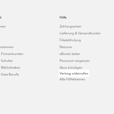
l
Hilfe
hmen
Zahlungsarten
Lieferung & Versandkosten
Filialabholung
mationen
Retoure
ür Firmenkunden
eBooks laden
r Schulen
Passwort vergessen
r Bibliotheken
Abos kündigen
Vertrag widerrufen
r freie Berufe
Alle Hilfethemen