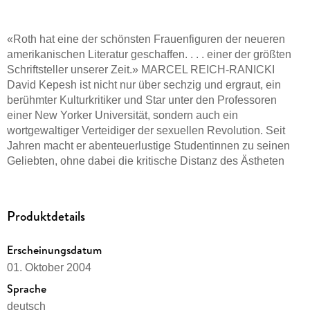
«Roth hat eine der schönsten Frauenfiguren der neueren
amerikanischen Literatur geschaffen. . . . einer der größten
Schriftsteller unserer Zeit.» MARCEL REICH-RANICKI
David Kepesh ist nicht nur über sechzig und ergraut, ein
berühmter Kulturkritiker und Star unter den Professoren
einer New Yorker Universität, sondern auch ein
wortgewaltiger Verteidiger der sexuellen Revolution. Seit
Jahren macht er abenteuerlustige Studentinnen zu seinen
Geliebten, ohne dabei die kritische Distanz des Ästheten
aufzugeben. Doch nun ist diese Distanz dahin. Kepeshs
Verhängnis ist Consuela Castillo, die
vierundzwanzigjährige, sittsame und überwältigend schöne
Produktdetails
Tochter kubanischer Emigranten. Als er sich mit ihr einlässt,
wird Kepesh in einen Strudel aus sexueller Eifersucht und
Erscheinungsdatum
Verlustängsten gezogen.
01. Oktober 2004
Sprache
deutsch