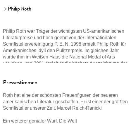
Philip Roth
Philip Roth war Träger der wichtigsten US-amerikanischen
Literaturpreise und hoch geehrt von der internationalen
Schriftstellervereinigung P. E. N. 1998 erhielt Philip Roth für
Amerikanisches Idyll den Pulitzerpreis. Im gleichen Jahr
wurde ihm im Weißen Haus die National Medal of Arts
verliehen, und 2001 erhielt er die höchste Auszeichnung der
American Academy of Arts and Letters, die Gold Medal, mit
der unter anderem John Dos Passos, William Faulkner und
Pressestimmen
Saul Bellow ausgezeichnet worden sind. Er hat zweimal
den National Book Award und den National Book Critics
Roth hat eine der schönsten Frauenfiguren der neueren
Circle Award erhalten und dreimal den PEN/Faulkner Award
amerikanischen Literatur geschaffen. Er ist einer der größten
und außerdem den PEN/Nabokov Award und den PEN/Saul
Schriftsteller unserer Zeit. Marcel Reich-Ranicki
Bellow Award. 2011 wurde ihm der Man Booker International
Prize verliehen. Der 1933 in Newark, New Jersey, geborene
Ein weiterer genialer Wurf. Die Welt
Autor mit europäisch-jüdischem Hintergrund schrieb
unermüdlich, schonungslos und in drastischer Sprache über