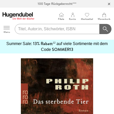
100 Tage Rückgaberecht***
Abholung in über 100 Filialen
Filiale
Konto
Merkzettel
Warenkorb
Hugendubel
Menu
13% Rabatt
12
Summer Sale:
auf viele Sortimente mit dem
SOMMER13
mehr
Code
erfahren