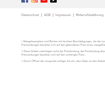
Datenschutz
AGB
Impressum
Widerrufsbelehrung
Mängelexemplare sind Bücher mit leichten Beschädigungen, die das Les
1
Preissenkungen beziehen sich auf den gebundenen Preis eines mangelfre
Diese Artikel unterliegen nicht der Preisbindung, die Preisbindung die
2
Preissenkungen beziehen sich auf den vorherigen Preis.
Durch Öffnen der Leseprobe willigen Sie ein, dass Daten an den Anbie
3
Der gebundene Preis dieses Artikels wird nach Ablauf des auf der Arti
4
Der Preisvergleich bezieht sich auf die unverbindliche Preisempfehlun
5
Der gebundene Preis dieses Artikels wurde vom Verlag gesenkt. Angabe
6
Die Preisbindung dieses Artikels wurde aufgehoben. Angaben zu Preis
7
Der gebundene Preis dieses Artikels wird nach Ablauf des auf der Arti
8
Ihr Gutschein SOMMER13 gilt bis einschließlich 10.08.2026. Sie könne
12
gültig für gesetzlich preisgebundene Artikel (deutschsprachige Bücher 