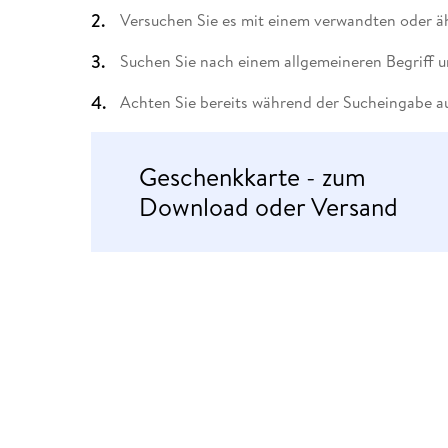
Leseempfehlung
eBook Abonnement
Postkarten
Westerman
Kinder- &
Kugelschr
Versuchen Sie es mit einem verwandten oder äh
Hörbuchsprecher
Günstige Spielwaren
Wochenkalender
Kinderbü
Romane
Geräte im
Puzzles &
Schule & 
Buchtrends auf Social Media
eBooks verschenken
Klett Lern
Krimis & T
Buchkalender
Kochen &
Sachbüch
Sprachka
Suchen Sie nach einem allgemeineren Begriff u
büchermenschen
Duden Sh
Romane
Krimis & T
Achten Sie bereits während der Sucheingabe au
Top Autor:innen
Hörspiele
Manga
Top Serien
Hörbuchs
Geschenkkarte - zum
Gebrauchtbuch
Download oder Versand