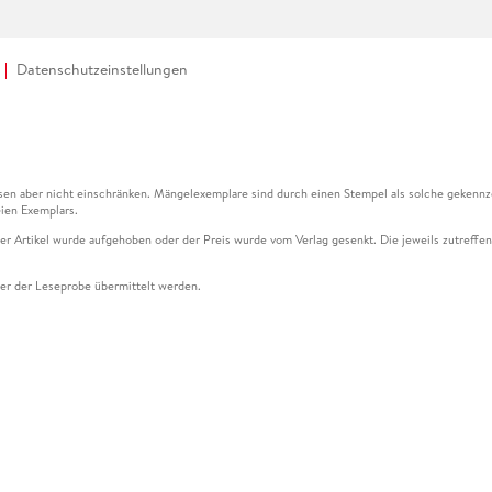
Datenschutzeinstellungen
en aber nicht einschränken. Mängelexemplare sind durch einen Stempel als solche gekennz
ien Exemplars.
ser Artikel wurde aufgehoben oder der Preis wurde vom Verlag gesenkt. Die jeweils zutreffend
ter der Leseprobe übermittelt werden.
kelseite dargestellten Datums vom Verlag angehoben.
g (UVP) des Herstellers.
n zu Preissenkungen beziehen sich auf den vorherigen Preis.
senkungen beziehen sich auf den letzten gebundenen Preis.
kelseite dargestellten Datums vom Verlag angehoben.
n den Gutschein ausschließlich online einlösen unter www.hugendubel.de. Keine Bestellung z
und eBooks) sowie für preisgebundene Kalender, tolino shine (4016621130466), tolino selec