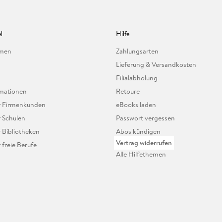
l
Hilfe
hmen
Zahlungsarten
Lieferung & Versandkosten
Filialabholung
mationen
Retoure
ür Firmenkunden
eBooks laden
r Schulen
Passwort vergessen
r Bibliotheken
Abos kündigen
Vertrag widerrufen
r freie Berufe
Alle Hilfethemen