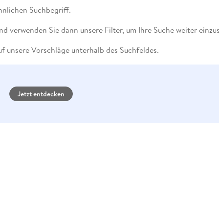
Fremdsprachige Bücher
n Lernhilfen
 Jugendbücher
eiber
Hörbuch Downloads im Bundle
nlichen Suchbegriff.
cher
 Vergleich
 Puzzlezubehör
Lernen
New Adult
STABILO
Taschenbücher
hilfen
hriller
 Backen
er
lender
Ratgeber
nd verwenden Sie dann unsere Filter, um Ihre Suche weiter einzu
op
hriller
Romance
f unsere Vorschläge unterhalb des Suchfeldes.
Sachbücher
precher:innen
Science Fiction
Fremdsprachige Bücher
Jetzt entdecken