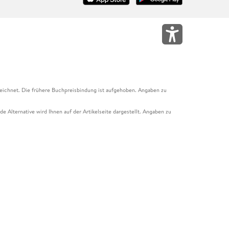
eichnet. Die frühere Buchpreisbindung ist aufgehoben. Angaben zu
e Alternative wird Ihnen auf der Artikelseite dargestellt. Angaben zu
ur Abholung mit Zahlung in der Filiale möglich. Der Gutschein ist nicht
t und das Hugendubel Hörbuch Abo. Der Gutschein ist nicht mit anderen