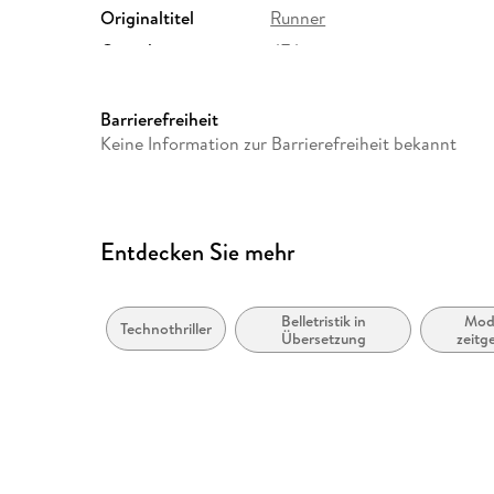
Originaltitel
Runner
Gewicht
474 g
ISBN
9783499268021
Barrierefreiheit
Keine Information zur Barrierefreiheit bekannt
Entdecken Sie mehr
Belletristik in
Mod
Technothriller
Übersetzung
zeitg
Belletris
und l