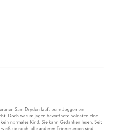
eteranen Sam Dryden läuft beim Joggen ein
ucht. Doch warum jagen bewaffnete Soldaten eine
t kein normales Kind. Sie kann Gedanken lesen. Seit
 weiß sie noch, alle anderen Erinnerungen sind