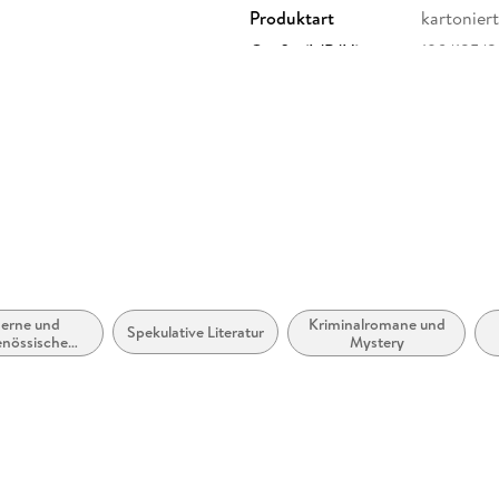
Produktart
kartoniert
Größe (L/B/H)
190/125/
Herstelleradresse
Rowohlt V
Rowohlt V
erne und
Kriminalromane und
Spekulative Literatur
enössische
Mystery
tik: allgemein
iterarisch