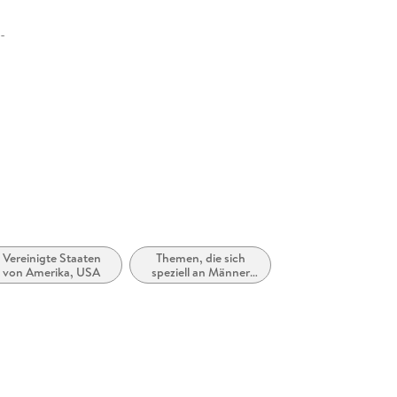
30 mm
erlag GmbH, Kirchenallee 19, 20099 Hamburg,
erlag GmbH, produktsicherheit@rowohlt.de
Vereinigte Staaten
Themen, die sich
von Amerika, USA
speziell an Männer
und/oder Jungen
richten